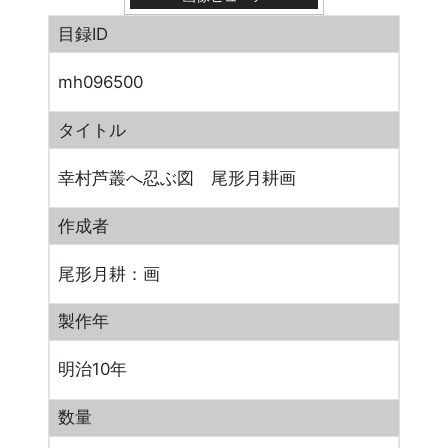
目録ID
mh096500
タイトル
幸村芦叢へ忍ぶ図 尾形月耕画
作成者
尾形月耕：画
製作年
明治10年
数量