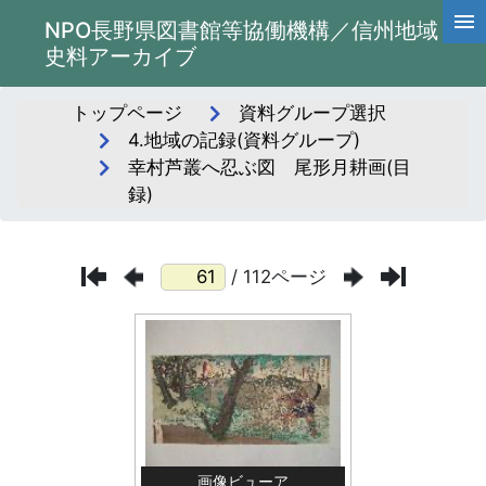
NPO長野県図書館等協働機構／信州地域
史料アーカイブ
トップページ
資料グループ選択
4.地域の記録(資料グループ)
幸村芦叢へ忍ぶ図 尾形月耕画(目
録)
/ 112ページ
画像ビューア