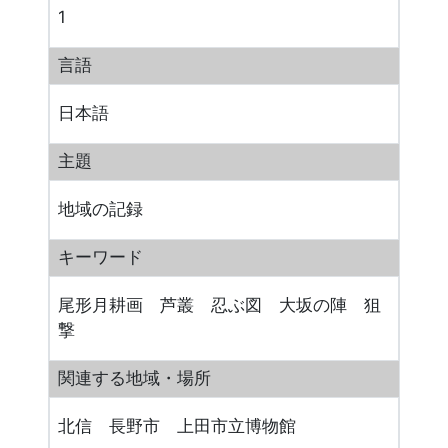
1
言語
日本語
主題
地域の記録
キーワード
尾形月耕画 芦叢 忍ぶ図 大坂の陣 狙
撃
関連する地域・場所
北信 長野市 上田市立博物館