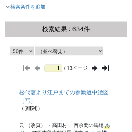
検索条件を追加
検索結果
: 634件
/ 13ページ
松代藩より江戸までの参勤道中絵図
［写］
（[翻刻]）
云 （改頁） ・高田村 百余間の馬場
あ