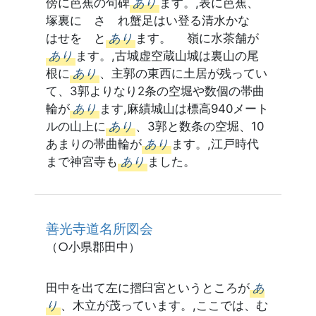
傍に芭蕉の句碑
あり
ます。,表に芭蕉、
塚裏に さゝれ蟹足はい登る清水かな
はせを と
あり
ます。 嶺に水茶舗が
あり
ます。,古城虚空蔵山城は裏山の尾
根に
あり
、主郭の東西に土居が残ってい
て、3郭よりなり2条の空堀や数個の帯曲
輪が
あり
ます,麻績城山は標高940メート
ルの山上に
あり
、3郭と数条の空堀、10
あまりの帯曲輪が
あり
ます。,江戸時代
まで神宮寺も
あり
ました。
善光寺道名所図会
（○小県郡田中）
田中を出て左に摺臼宮というところが
あ
り
、木立が茂っています。,ここでは、む