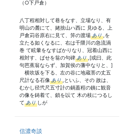
（○下戸倉）
八丁程相対して巷をなす、立場なり、有
明山の麓にて、姥捨山ハ西に 見ゆる、上
戸倉苅谷原右に見て、笄の渡場
あり
,を
立たる如くなるに、右は千隈川の急流渦
巻 て眩暈をなすばかりなり、冠着山西に
相対す、ばせを翁の句碑
あり
,[或曰、此
句芭蕉翁ならず、加賀侯の藩中なりと、]
横吹坂を下る、左の谷に地蔵菩の丈五
尺計なる石像
あり
,といふ、その 故は、
むかし径弐尺五寸計の鍋蓋程の銕に観音
の像を鋳着て、鎖を以て 木の枝につるし
て
あり
しが
信濃奇談