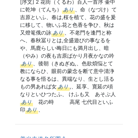
[序文] 2 花街（くるわ）百人一首序 壷中
に乾坤（てんち）
あり
、命（なづけ）て
吉原といふ、春は,桜を植て、花の盛を爰
に移して、物いふ花と色香を争ひ、秋は
又燈篭俄の詠
あり
、不老門を逢門と称
へ、春秋冨りとは,全盛遊びの事なるを
や、馬鹿らしい晦日にも満月出し、暗
（やみ）の夜も吉原ばかり月夜かなの吟
あり
、後朝（きぬぎぬ,、色欲煩悩とて
教にならひ、眼前の蒙念を断て意中清浄
なる事を悟るは、異端なり、生とし活る
もの男あれば女
あり
,、延享、寛延の頃
なりといひつたふ、 けふも又 あそぶ人
あり
花の時 高尾 七代目といふ
印
あり
、