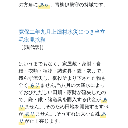
の方角に
あり
、青柳伊勢守の持城です。
寛保二年九月上畑村水災につき当立
毛御見捨願
（[現代訳]）
はいうまでもなく、家屋敷・家財・食
糧・衣類・種物・諸道具・糞・灰まで、
残らず流失し、御役所より下された物も
全く
あり
ません,当八月の大満水によっ
ておびただしい田畑・家財が流失したの
で、鎌・鍬・諸道具を購入する代金が
あ
り
ません。,そのため田地を開発するすべ
が
あり
ません。,そうすれば大小百姓
あ
り
がたく存じます。