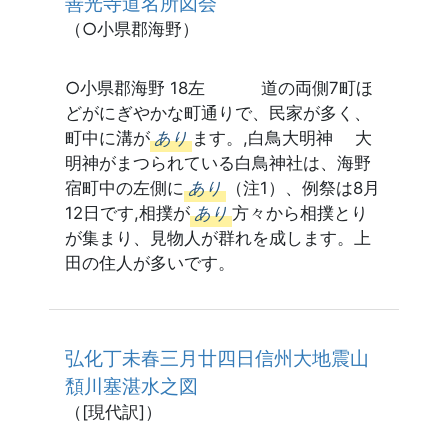
善光寺道名所図会
（○小県郡海野）
○小県郡海野 18左 道の両側7町ほ
どがにぎやかな町通りで、民家が多く、
町中に溝が
あり
ます。,白鳥大明神 大
明神がまつられている白鳥神社は、海野
宿町中の左側に
あり
（注1）、例祭は8月
12日です,相撲が
あり
方々から相撲とり
が集まり、見物人が群れを成します。上
田の住人が多いです。
弘化丁未春三月廿四日信州大地震山
頽川塞湛水之図
（[現代訳]）