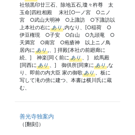
社領黒印廿三石、除地五石,瓊々杵尊 太
玉命]四柱相殿 末社[○一ノ宮 ○ニノ
宮 ○武山大明神 ○上諏訪 ○下諏訪以
上本社の右に
あり
,内なり、[○稲荷 ○
伊豆権現 ○子安 ○白山 ○九頭竜 ○
天満宮 ○南宮 ○疱瘡神 以上ニノ鳥
居内に
あり
,、] 拝殿[本社の前廻廊に
続、] 神楽[同く前に
あり
、] 絵馬殿
[同西に
あり
、] 御供所[同東に
あり
,な
り、即前の内大臣 家の御歌
あり
、板に
写して滝の傍に建つ、本書は横川氏に蔵
む、
善光寺独案内
（[翻刻]）