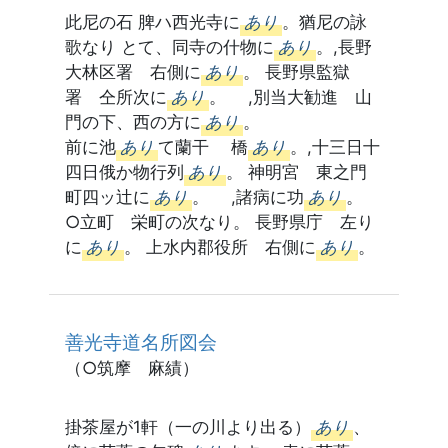
此尼の石 脾ハ西光寺に
あり
。猶尼の詠
歌なり とて、同寺の什物に
あり
。,長野
大林区署 右側に
あり
。 長野県監獄
署 仝所次に
あり
。 ,別当大勧進 山
門の下、西の方に
あり
。
前に池
あり
て蘭干 橋
あり
。,十三日十
四日俄か物行列
あり
。 神明宮 東之門
町四ッ辻に
あり
。 ,諸病に功
あり
。
○立町 栄町の次なり。 長野県庁 左り
に
あり
。 上水内郡役所 右側に
あり
。
善光寺道名所図会
（○筑摩 麻績）
掛茶屋が1軒（一の川より出る）
あり
、