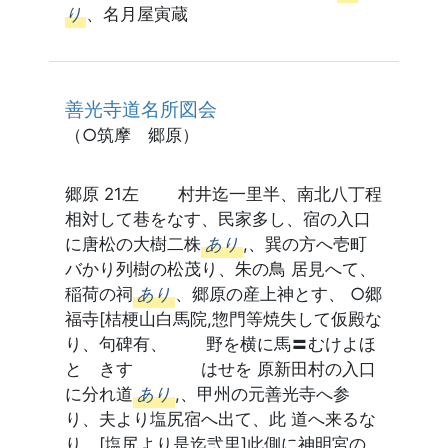
り
、名月屋寅蔵
善光寺道名所図会
（○筑摩 郷原）
郷原 21左 村井迄一里半、南北八丁程
相対して巷をなす、民家多し、宿の入口
に唐松の大樹二株
あり
,、巽の方へ壱町
バかり列樹の松茂り、朱の鳥 居見へて、
稲荷の祠
あり
、郷原の産上神とす、 ○郷
福寺[桔梗山白馬院,惣門等焼失して仮殿な
り、句碑有、 野を横に馬〓むけよほ
とゝきす はせを 原新田村の入口
に分れ道
あり
,、甲州の元善光寺へ参
り、夫より塩尻宿へ出て、此 道へ来るな
り、[塩尻より是迄弐里]此側に神明宮の