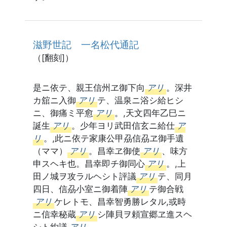
滋野世記 一名松代通記
（[翻刻]）
是ニ依テ、親王信州ヱ御下向
アリ
。深井
カ舘ニ入御
アリ
テ、温泉ニ浴シ給ヒシ
ニ、御痛ミ平愈
アリ
。,天文四年乙巳ニ
誕生
アリ
。少年ヨリ武田信玄ニ給仕
ア
リ
。,此ニ依テ家康公甲刕信刕ヱ御手遺
（ママ）
アリ
。昌幸ヱ御使
アリ
、味方
申スヘキ也。昌幸即チ御同心
アリ
。,上
田ノ城ヲ攻ラルヘシト評議
アリ
テ、同月
四日、信刕小室ニ御着陣
アリ
テ御合戦
アリ
ケレトモ、昌幸智勇勝レタル,或時
ニ信幸秘蔵
アリ
シ陣貝ヲ頼宣郷ヱ進スヘ
シト約議
アリ
。