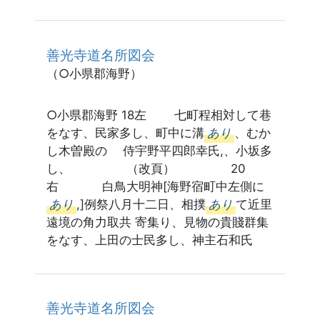
善光寺道名所図会
（○小県郡海野）
○小県郡海野 18左 七町程相対して巷
をなす、民家多し、町中に溝
あり
、むか
し木曽殿の 侍宇野平四郎幸氏,、小坂多
し、 （改頁） 20
右 白鳥大明神[海野宿町中左側に
あり
,]例祭八月十二日、相撲
あり
て近里
遠境の角力取共 寄集り、見物の貴賤群集
をなす、上田の士民多し、神主石和氏
善光寺道名所図会