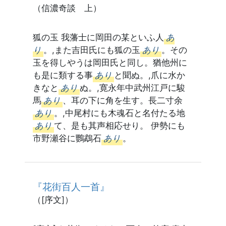
（信濃奇談 上）
狐の玉 我藩士に岡田の某といふ人
あ
り
。,また吉田氏にも狐の玉
あり
。その
玉を得しやうは岡田氏と同し。猶他州に
も是に類する事
あり
と聞ぬ。,爪に水か
きなと
あり
ぬ。,寛永年中武州江戸に駿
馬
あり
、耳の下に角を生す。長二寸余
あり
。,中尾村にも木魂石と名付たる地
あり
て、是も其声相応せり。 伊勢にも
市野瀬谷に鸚鵡石
あり
。
『花街百人一首』
（[序文]）