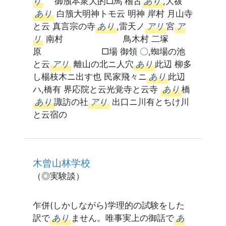
り
御籏本衆大的□馬 稽古
あり
,大祓
あり
白籏大明神トモ云 明神 岸村 月山寺
と云 真言宗の寺
あり
,雷天ノ
アリ
宮
ア
リ
南村 鳥木村 二塚
原 □場 御領 〇,蜘場の池
と云
アリ
離山の北ニ人穴
あり
此辺 柳多
し楊枝木ニ出す也 民家飛々ニ
あり
此辺
ハ,橋有 界応院と云光覚寺と云寺
あり
橋
あり
諏訪の社
アり
出口ニ川有とちけ川
と云宿の
木曾山林学校
（◎実験談）
乍併(しかしながら)学理的の試験をした
訳で
あり
ません。唯事実上の御話で
あ