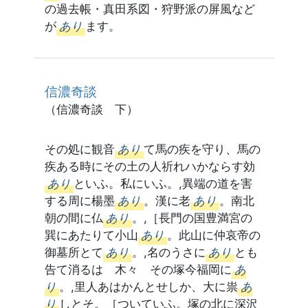
の過去帳・真田系図・狩野派の屏風など
が
あり
ます。
信濃奇談
（信濃奇談 下）
その処に観音
あり
て馬の疾を守り、馬の
疾ある時にその土の人祈れハかならす効
あり
といふ。私にいふ。,異端の道を害
する周に楊墨
あり
。漢に老
あり
。南北
朝の間に仏
あり
。,［長門の国豊満宮の
巽にあたりて小山
あり
。此山に仲哀帝の
御墓所とて
あり
。,名のうさに
あり
とも
告て消るはゝ木々 その塚今福岡に
あ
り
。,里人あはかんとせしか、大に祟
あ
り
しとそ。［ついていふ。塚の北に深沢