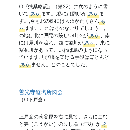
○『扶桑略記』（第22）に次のように書
いて
あり
ます。,私には願いが
あり
ま
す。,今も北の郡には大沼がたくさん
あ
り
ます。これはそのなごりでしょう。,こ
の地は北に戸隠の険しい山々が
あり
、南
には犀川が流れ、西に境川が
あり
、東に
裾花川があって、いわば島のようになっ
ています,再び橋を架ける手段はほとんど
あり
ません」とのことでした。
善光寺道名所図会
（○下戸倉）
上戸倉の苅谷原を右に見て、さらに進む
と笄（こうがい）の渡し場（注8）が
あ