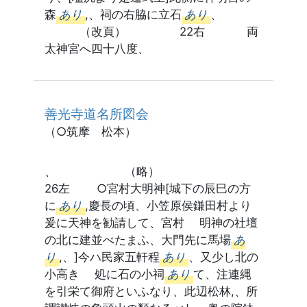
森
あり
,、祠の右脇に立石
あり
、
（改頁） 22右 両
太神宮へ四十八度、
善光寺道名所図会
（○筑摩 松本）
、 （略）
26左 ○宮村大明神[城下の辰巳の方
に
あり
,慶長の頃、小笠原侯鎌田村より
爰に天神を勧請して、宮村 明神の社壇
の北に建並べたまふ、大門先に馬場
あ
り
,、]今ハ民家五軒程
あり
、又少し北の
小高き 処に石の小祠
あり
て、注連縄
を引栄て御府といふなり、此辺松林,、所