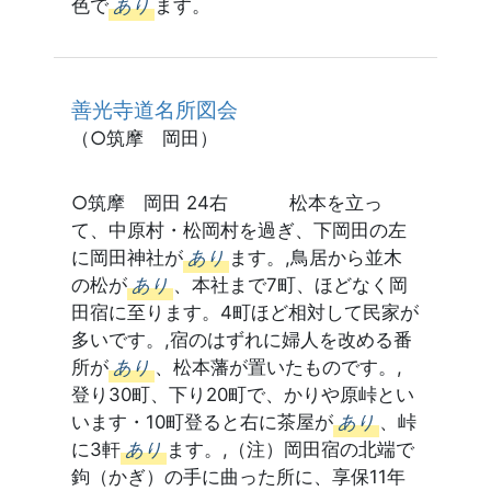
色で
あり
ます。
善光寺道名所図会
（○筑摩 岡田）
○筑摩 岡田 24右 松本を立っ
て、中原村・松岡村を過ぎ、下岡田の左
に岡田神社が
あり
ます。,鳥居から並木
の松が
あり
、本社まで7町、ほどなく岡
田宿に至ります。4町ほど相対して民家が
多いです。,宿のはずれに婦人を改める番
所が
あり
、松本藩が置いたものです。,
登り30町、下り20町で、かりや原峠とい
います・10町登ると右に茶屋が
あり
、峠
に3軒
あり
ます。,（注）岡田宿の北端で
鉤（かぎ）の手に曲った所に、享保11年