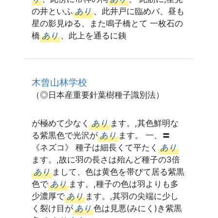
の井といふ
あり
、此井戸に臨めバ、昼も
星の影見ゆる、また鳴子橋とて 一枚石の
橋
あり
、此上を通るに銕
木曾山林学校
（◎日本産重要針葉樹種子識別法）
が極めて少なく
あり
ます。,其色鮮明な
る紫黒色で光沢が
あり
ます。 一、〓
《ネズコ》 種子は細長くて平たく
あり
ます。,故に羽の長さは殆んど種子の3倍
あり
まして、色は黄色を帯びて居る紫黒
色で
あり
ます。,種子の色は羽よりも多
少濃厚で
あり
ます。,其羽の尖端に少し
く裂け目が
あり
色は見悪(みにく)き紫黒