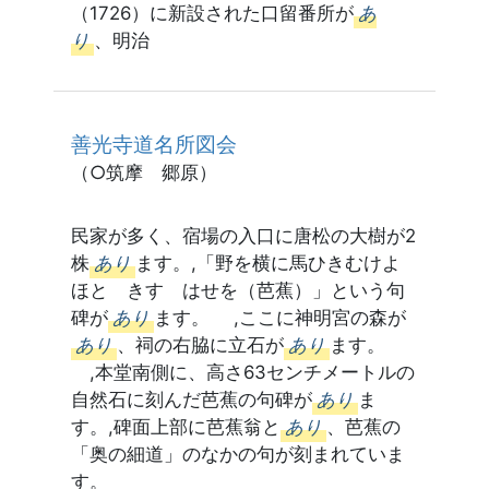
（1726）に新設された口留番所が
あ
り
、明治
善光寺道名所図会
（○筑摩 郷原）
民家が多く、宿場の入口に唐松の大樹が2
株
あり
ます。,「野を横に馬ひきむけよ
ほとゝきす はせを（芭蕉）」という句
碑が
あり
ます。 ,ここに神明宮の森が
あり
、祠の右脇に立石が
あり
ます。
,本堂南側に、高さ63センチメートルの
自然石に刻んだ芭蕉の句碑が
あり
ま
す。,碑面上部に芭蕉翁と
あり
、芭蕉の
「奥の細道」のなかの句が刻まれていま
す。