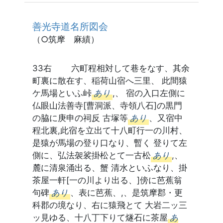
善光寺道名所図会
（○筑摩 麻績）
33右 六町程相対して巷をなす、其余
町裏に散在す、稲荷山宿へ三里、 此間猿
ケ馬場といふ峠
あり
,、 宿の入口左側に
仏眼山法善寺[曹洞派、寺領八石]の黒門
の脇に庚申の祠反 古塚等
あり
、又宿中
程北裏,此宿を立出て十八町行一の川村、
是猿が馬場の登り口なり、暫く 登りて左
側に、弘法袈裟掛松とて一古松
あり
,、
麓に清泉涌出る、蟹 清水といふなり、掛
茶屋一軒[一の川より出る、]傍に芭蕉翁
句碑
あり
、表に芭蕉、,、是筑摩郡・更
科郡の境なり、右に猿飛とて 大岩二ッ三
ッ見ゆる、十八丁下りて燧石に茶屋
あ