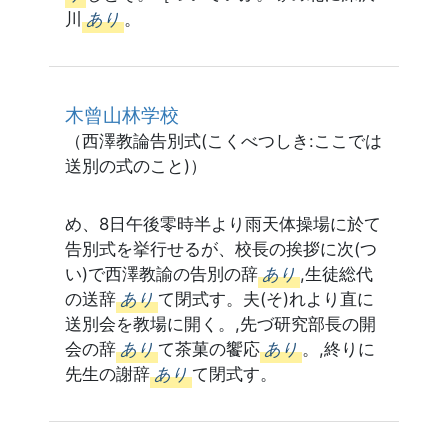
川
あり
。
木曾山林学校
（西澤教論告別式(こくべつしき:ここでは
送別の式のこと)）
め、8日午後零時半より雨天体操場に於て
告別式を挙行せるが、校長の挨拶に次(つ
い)で西澤教諭の告別の辞
あり
,生徒総代
の送辞
あり
て閉式す。夫(そ)れより直に
送別会を教場に開く。,先づ研究部長の開
会の辞
あり
て茶菓の饗応
あり
。,終りに
先生の謝辞
あり
て閉式す。