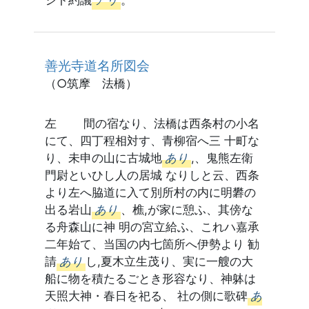
善光寺道名所図会
（○筑摩 法橋）
左 間の宿なり、法橋は西条村の小名
にて、四丁程相対す、青柳宿へ三 十町な
り、未申の山に古城地
あり
,、鬼熊左衛
門尉といひし人の居城 なりしと云、西条
より左へ脇道に入て別所村の内に明礬の
出る岩山
あり
、樵,が家に憩ふ、其傍な
る舟森山に神 明の宮立給ふ、これハ嘉承
二年始て、当国の内七箇所へ伊勢より 勧
請
あり
し,夏木立生茂り、実に一艘の大
船に物を積たるごとき形容なり、神躰は
天照大神・春日を祀る、 社の側に歌碑
あ