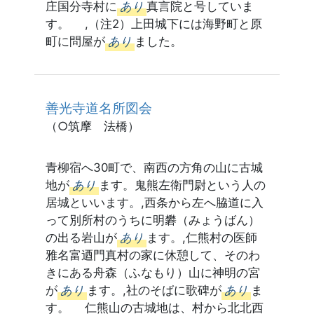
庄国分寺村に
あり
真言院と号していま
す。 ,（注2）上田城下には海野町と原
町に問屋が
あり
ました。
善光寺道名所図会
（○筑摩 法橋）
青柳宿へ30町で、南西の方角の山に古城
地が
あり
ます。鬼熊左衛門尉という人の
居城といいます。,西条から左へ脇道に入
って別所村のうちに明礬（みょうばん）
の出る岩山が
あり
ます。,仁熊村の医師
雅名富迺門真村の家に休憩して、そのわ
きにある舟森（ふなもり）山に神明の宮
が
あり
ます。,社のそばに歌碑が
あり
ま
す。 仁熊山の古城地は、村から北北西