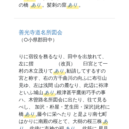
の橋
あり
。髪刺の窟
あり
。
善光寺道名所図会
（○小県郡田中）
りに宿役を務るなり、田中を出放れて、
左に摺 （改頁） 臼宮とて一
村の木立茂りて
あり
,勧請してするすの
宮と称す、右の方千曲川の向ふに布引山
見ゆ、左は浅間 山の麓なり、此辺に袮津
といふ城山
あり
,根津甚平鷹術巧手の事
ハ、木曽路名所図会に出たり、往て見る
べし、 加沢・朴屋・芝生田・深沢[此村に
橋
あり
,藤今に栄へたり と是より南七町
はかりに南殿の桜とて、大樹の桜三株
あ
り
、此傍に市神の祠
あり
、 此筋に,星見