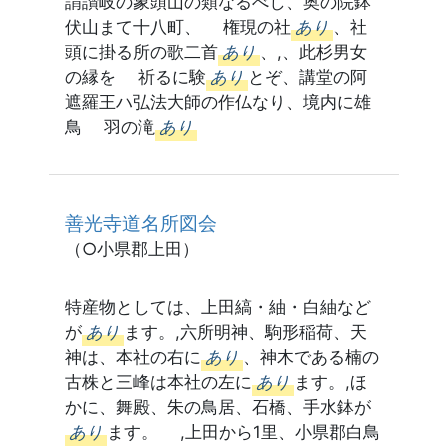
謂讃岐の象頭山の類なるべし、奥の院鉢
伏山まて十八町、 権現の社
あり
、社
頭に掛る所の歌二首
あり
、,、此杉男女
の縁を 祈るに験
あり
とぞ、講堂の阿
遮羅王ハ弘法大師の作仏なり、境内に雄
鳥 羽の滝
あり
善光寺道名所図会
（○小県郡上田）
特産物としては、上田縞・紬・白紬など
が
あり
ます。,六所明神、駒形稲荷、天
神は、本社の右に
あり
、神木である楠の
古株と三峰は本社の左に
あり
ます。,ほ
かに、舞殿、朱の鳥居、石橋、手水鉢が
あり
ます。 ,上田から1里、小県郡白鳥