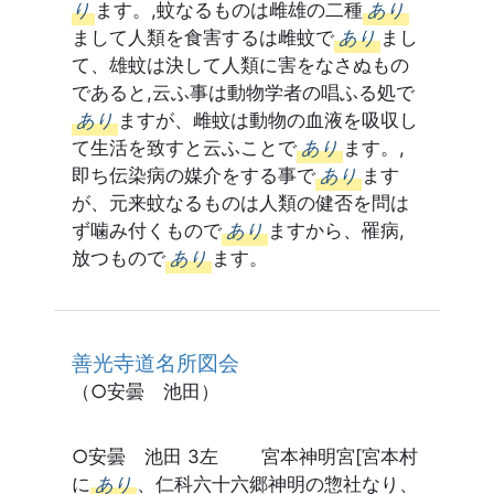
り
ます。,蚊なるものは雌雄の二種
あり
まして人類を食害するは雌蚊で
あり
まし
て、雄蚊は決して人類に害をなさぬもの
であると,云ふ事は動物学者の唱ふる処で
あり
ますが、雌蚊は動物の血液を吸収し
て生活を致すと云ふことで
あり
ます。,
即ち伝染病の媒介をする事で
あり
ます
が、元来蚊なるものは人類の健否を問は
ず噛み付くもので
あり
ますから、罹病,
放つもので
あり
ます。
善光寺道名所図会
（○安曇 池田）
○安曇 池田 3左 宮本神明宮[宮本村
に
あり
、仁科六十六郷神明の惣社なり、