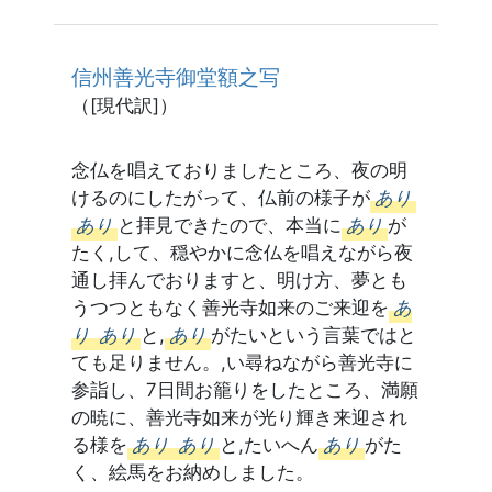
信州善光寺御堂額之写
（[現代訳]）
念仏を唱えておりましたところ、夜の明
けるのにしたがって、仏前の様子が
あり
あり
と拝見できたので、本当に
あり
が
たく,して、穏やかに念仏を唱えながら夜
通し拝んでおりますと、明け方、夢とも
うつつともなく善光寺如来のご来迎を
あ
り
あり
と,
あり
がたいという言葉ではと
ても足りません。,い尋ねながら善光寺に
参詣し、7日間お籠りをしたところ、満願
の暁に、善光寺如来が光り輝き来迎され
る様を
あり
あり
と,たいへん
あり
がた
く、絵馬をお納めしました。