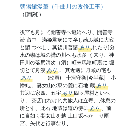
朝陽館漫筆（千曲川の改修工事）
（[翻刻]）
後宮も舟にて開善寺へ避給へり、開善寺
滞 留中 滿姫君病にて卒し給ふ誠に大変
と謂 つべし、其後川普請
あり
,れたり]分
水の砌は城の搆の川へも水多 く来り、神
田川の落尻清次（須）町末馬喰町裏に 堀
切とて舟渡
あり
,、其近邊に舟頭の宅も
あり
(改頁) 十河守衛[今半蔵] 小
幡糺,、妻女山の東の麓に石地 蔵
あり
、
其辺に家四、五宇
あり
四ッ屋村といへ
り、 茶店はなけれ共旅人は立寄、,休息の
所とす、此石 地蔵は道の傍に
あり
、前
に言如く妻女山を越 土口坂へかゝり雨
宮、矢代と行事なり、