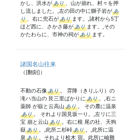
かし、洪水が
あり
、山が崩れ、村々を押
し流しました。,左の田の中に獅子岩が
あ
り
、右に兜石が
あり
ます。,諸村から5丁
ほど西に、さかさ藤が
あり
ます。,その
かたわらに、市神の祠が
あり
ます。
諸国名山往来
（[翻刻]）
不動の石像
あり
。 雰降（きりふり）の
滝ハ当山の 艮三里ばかりに
あり
。,右ニ
薬師 が嶽と云高山
あり
。 その麓に温泉
あり
。 それより国見坂一り。,左リに三
宝 崩と云山
あり
。右に根 尾の社、天狗
嶽
あり
。,此所ニ杉峠
あり
。,此所に温
泉
あり
。それより桧木 宿。此所に嶮難