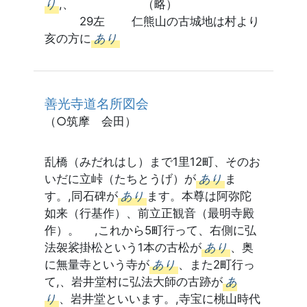
り
,、 （略）
29左 仁熊山の古城地は村より
亥の方に
あり
善光寺道名所図会
（○筑摩 会田）
乱橋（みだれはし）まで1里12町、そのお
いだに立峠（たちとうげ）が
あり
ま
す。,同石碑が
あり
ます。本尊は阿弥陀
如来（行基作）、前立正観音（最明寺殿
作）。 ,これから5町行って、右側に弘
法袈裟掛松という1本の古松が
あり
、奥
に無量寺という寺が
あり
、また2町行っ
て,、岩井堂村に弘法大師の古跡が
あ
り
、岩井堂といいます。,寺宝に桃山時代