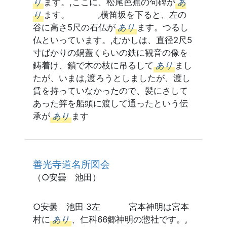
り
ます。,ここに、松尾芭蕉の句碑が
あ
り
ます。 ,横笛坂を下ると、左の
谷に高さ5尺の石仏が
あり
ます。つるし
仏といっています。,むかしは、直径2尺5
寸ばかりの鍋蓋くらいの鉄に観音の像を
鋳着け、鎖で木の枝に吊るして
あり
まし
たが、いまは,渡ろうとしましたが、渡し
賃を持っていなかったので、髪にさして
あった笄を船頭に渡して通ったという伝
承が
あり
ます
善光寺道名所図会
（○安曇 池田）
○安曇 池田 3左 宮本神明は宮本
村に
あり
、仁科66郷神明の惣社です。,