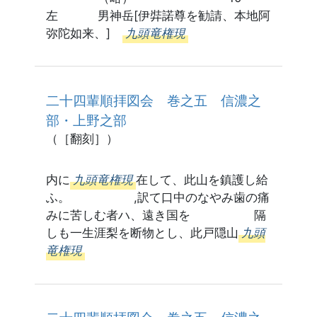
左 男神岳[伊弉諾尊を勧請、本地阿
弥陀如来、]
九頭竜権現
二十四輩順拝図会 巻之五 信濃之
部・上野之部
（［翻刻］）
内に
九頭竜権現
在して、此山を鎮護し給
ふ。 ,訳て口中のなやみ歯の痛
みに苦しむ者ハ、遠き国を 隔
しも一生涯梨を断物とし、此戸隠山
九頭
竜権現