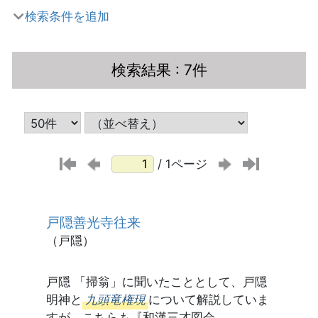
検索条件を追加
検索結果
: 7件
/ 1ページ
戸隠善光寺往来
（戸隠）
戸隠 「掃翁」に聞いたこととして、戸隠
明神と
九頭竜権現
について解説していま
すが、こちらも『和漢三才図会