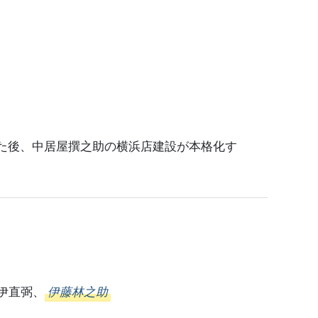
た後、中居屋撰之助の横浜店建設が本格化す
伊直弼、
伊藤林之助