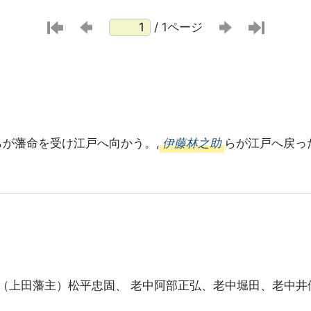
/ 1ページ
らが藩命を受け江戸へ向かう。,
伊藤林之助
らが江戸へ戻っ
（上田藩主）松平忠固、 老中阿部正弘、老中堀田、老中井