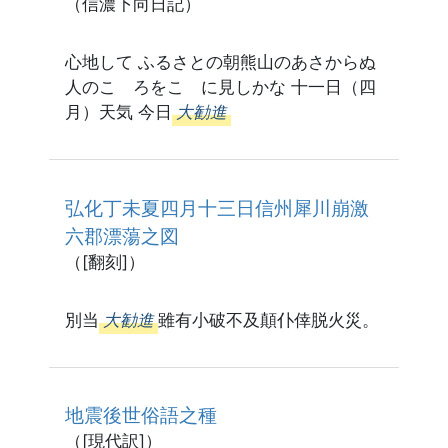
（信濃下向日記）
心地して ふるさとの朝熊山のあさからぬ
人のこゝろをこゝに見しかな 十一日（四
月）天気 今日
大勧進
弘化丁未夏四月十三日信州犀川崩激
六郡漂蕩之図
（[翻刻]）
別当
大勧進
雖有小破不及顛仆倖脱火災。
地震後世俗語之種
（[現代訳]）