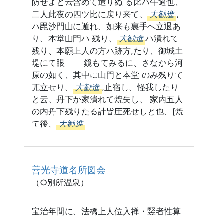
防せよと云含めて遣りぬ る比ハ午過也、
二人此夜の四ツ比に戻り来て、
大勧進
,
ハ毘沙門山に遁れ、如来も裏手へ立退あ
り、本堂山門ハ 残り、
大勧進
ハ潰れて
残り、本願上人の方ハ跡方,たり、御城土
堤にて眼 鏡もてみるに、さなから河
原の如く、其中に山門と本堂 のみ残りて
兀立せり、
大勧進
,止宿し、怪我したり
と云、丹下か家潰れて焼失し、 家内五人
の内丹下残りたる計皆圧死せしと也、[焼
て後、
大勧進
善光寺道名所図会
（○別所温泉）
宝治年間に、法橋上人位入禅・竪者性算