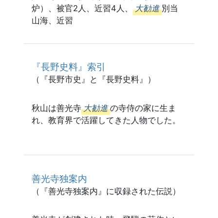
炉）、被官2人、近習4人、
大勧進
別当
山海、近習
『長野史料』索引
（『長野市史』と『長野史料』）
秋山は善光寺
大勧進
の寺侍の家に生ま
れ、教育界で活躍してきた人物でした。
善光寺独案内
（『善光寺独案内』に収録された伝説）