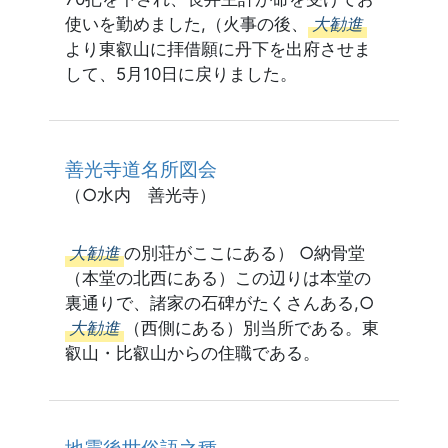
使いを勤めました,（火事の後、
大勧進
より東叡山に拝借願に丹下を出府させま
して、5月10日に戻りました。
善光寺道名所図会
（○水内 善光寺）
大勧進
の別荘がここにある） ○納骨堂
（本堂の北西にある）この辺りは本堂の
裏通りで、諸家の石碑がたくさんある,○
大勧進
（西側にある）別当所である。東
叡山・比叡山からの住職である。