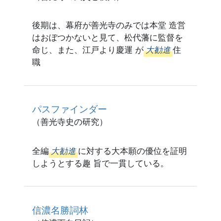
後期は、幕府が善光寺のみでは本堂 造営
はおぼつかないと見て、松代藩に監督を
命じ、また、江戸より慶運 が
大勧進
住
職
パスファインダー
（善光寺史の研究）
全編
大勧進
に対する大本願の優位を証明
しようとする趣 旨で一貫している。
信濃名勝詞林