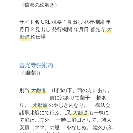
（信濃の絵解き）
サイト名 URL 概要 1 見出し 発行機関 年
月日 2 見出し 発行機関 年月日 善光寺
大
勧進
絵伝場
善光寺独案内
（[翻刻]）
別当
大勧進
山門の下、西の方にあり。
前に池ありて蘭干 橋あ
り。,
大勧進
のやしき内なり。 御法会
諸事此処にて行ふ。,又
大勧進
も一棟に
て消止、其外 一時に消囗とりて、諸人
安蹟（ママ）の思 をなしぬ。,建久八年