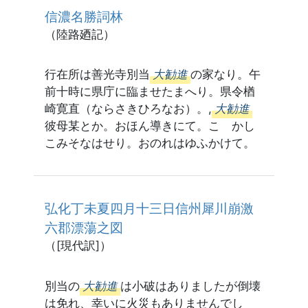
信濃名勝詞林
（陸路廼記）
行在所は善光寺別当
大勧進
の家なり。午
前十時に県庁に臨ませたまへり。県令楢
崎寛直（ならさきひろなお）。,
大勧進
彼母某とか。おほん導きにて。こゝかし
こみそなはせり。おのれはゆふかけて。
弘化丁未夏四月十三日信州犀川崩激
六郡漂蕩之図
（[現代訳]）
別当の
大勧進
は小破はありましたが倒壊
は免れ、幸いに火災もありませんでし