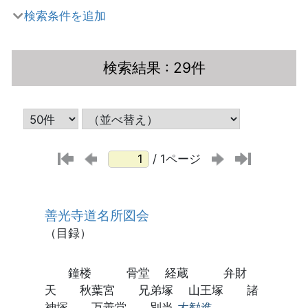
検索条件を追加
検索結果
: 29件
/ 1ページ
善光寺道名所図会
（目録）
鐘楼 骨堂 経蔵 弁財
天 秋葉宮 兄弟塚 山王塚 諸
神塚 万善堂 別当
大勧進