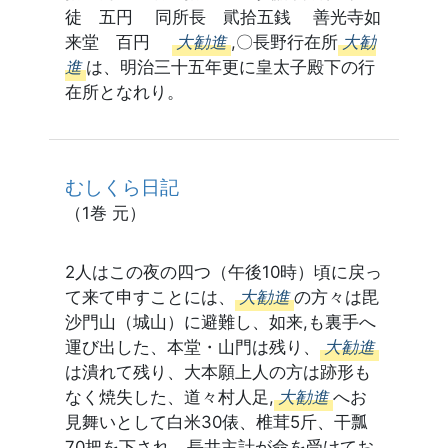
徒 五円 同所長 貮拾五銭 善光寺如
来堂 百円
大勧進
,〇長野行在所
大勧
進
は、明治三十五年更に皇太子殿下の行
在所となれり。
むしくら日記
（1巻 元）
2人はこの夜の四つ（午後10時）頃に戻っ
て来て申すことには、
大勧進
の方々は毘
沙門山（城山）に避難し、如来,も裏手へ
運び出した、本堂・山門は残り、
大勧進
は潰れて残り、大本願上人の方は跡形も
なく焼失した、道々村人足,
大勧進
へお
見舞いとして白米30俵、椎茸5斤、干瓢
70把を下され、長井主計が命を受けてお