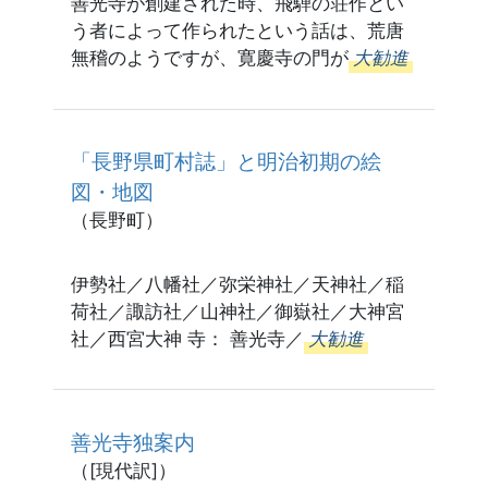
善光寺が創建された時、飛騨の荘作とい
う者によって作られたという話は、荒唐
無稽のようですが、寛慶寺の門が
大勧進
「長野県町村誌」と明治初期の絵
図・地図
（長野町）
伊勢社／八幡社／弥栄神社／天神社／稲
荷社／諏訪社／山神社／御嶽社／大神宮
社／西宮大神 寺： 善光寺／
大勧進
善光寺独案内
（[現代訳]）