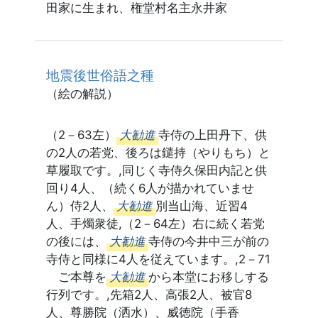
田家に生まれ、権堂村名主永井家
地震後世俗語之種
（絵の解説）
（2－63左）
大勧進
寺侍の上田丹下、供
の2人の若党、後ろは鑓持（やりもち）と
草履取です。,同じく寺侍久保田内記と供
回り4人、（続く6人が描かれていませ
ん）侍2人、
大勧進
別当山海、近習4
人、手燭衆徒,（2－64左）右に続く若党
の後には、
大勧進
寺侍の今井中三が前の
寺侍と同様に4人を従えています。,2－71
ご本尊を
大勧進
から本堂にお移しする
行列です。,先箱2人、高張2人、被官8
人、尊勝院（洒水）、威徳院（手香