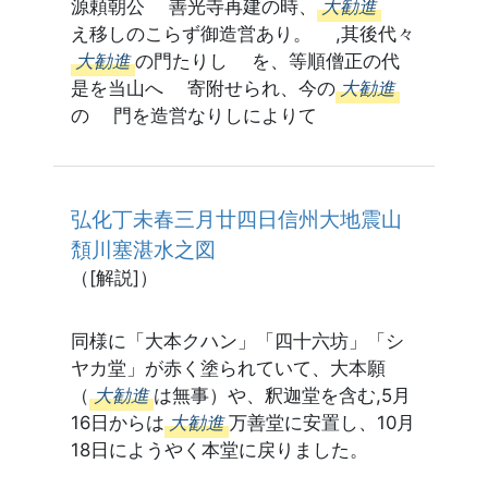
源頼朝公 善光寺再建の時、
大勧進
え移しのこらず御造営あり。 ,其後代々
大勧進
の門たりし を、等順僧正の代
是を当山へ 寄附せられ、今の
大勧進
の 門を造営なりしによりて
弘化丁未春三月廿四日信州大地震山
頽川塞湛水之図
（[解説]）
同様に「大本クハン」「四十六坊」「シ
ヤカ堂」が赤く塗られていて、大本願
（
大勧進
は無事）や、釈迦堂を含む,5月
16日からは
大勧進
万善堂に安置し、10月
18日にようやく本堂に戻りました。