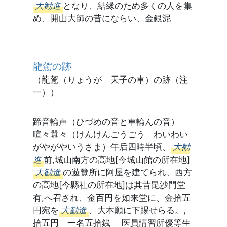
大勧進
となり、結縁のため多くの人を集
め、開山大師の昔にならい、金銀泥
龍駕の跡
（龍駕（りょうが 天子の車）の跡（注
一））
蹄音輪声（ひづめの音と車輪んの音）
喧々囂々（けんけんごうごう わいわい
がやがやいうさま）午后四時半頃、
大勧
進
前,城山南方の高地[今城山館の所在地]
大勧進
の遊覽所に阿屋を建てられ、西方
の高地[今縣社の所在地]は其昔毘沙門堂
有,へ召され、金百円を如来堂に、金拾五
円宛を
大勧進
、大本願に下賜せらる。,
拾五円 一名五拾銭 医員講習所優等生