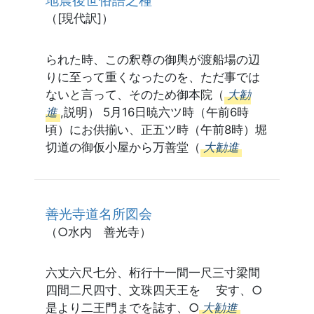
地震後世俗語之種
（[現代訳]）
られた時、この釈尊の御輿が渡船場の辺
りに至って重くなったのを、ただ事では
ないと言って、そのため御本院（
大勧
進
,説明） 5月16日暁六ツ時（午前6時
頃）にお供揃い、正五ツ時（午前8時）堀
切道の御仮小屋から万善堂（
大勧進
善光寺道名所図会
（○水内 善光寺）
六丈六尺七分、桁行十一間一尺三寸梁間
四間二尺四寸、文珠四天王を 安す、○
是より二王門までを誌す、○
大勧進