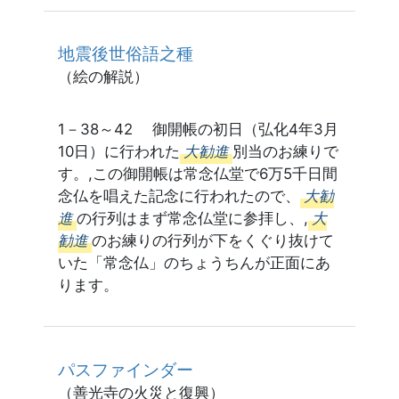
地震後世俗語之種
（絵の解説）
1－38～42 御開帳の初日（弘化4年3月
10日）に行われた
大勧進
別当のお練りで
す。,この御開帳は常念仏堂で6万5千日間
念仏を唱えた記念に行われたので、
大勧
進
の行列はまず常念仏堂に参拝し、,
大
勧進
のお練りの行列が下をくぐり抜けて
いた「常念仏」のちょうちんが正面にあ
ります。
パスファインダー
（善光寺の火災と復興）