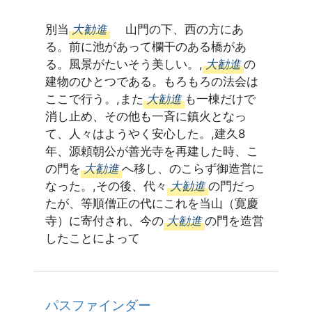
別当
大勧進
山門の下、西の方にあ
る。前に池があって欄干のある橋があ
る。風景がたいそう美しい。,
大勧進
の
建物のひとつである。もろもろの法会は
ここで行う。,また
大勧進
も一棟だけで
消し止め、その他も一斉に鎮火となっ
て、人々はようやく安心した。,建久8
年、源頼朝公が善光寺を再建した時、こ
の門を
大勧進
へ移し、のこらず御造営に
なった。,その後、代々
大勧進
の門だっ
たが、等順僧正の代にこれを当山（寛慶
寺）に寄付され、今の
大勧進
の門を造営
したことによって
パスファインダー