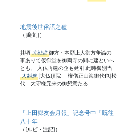
地震後世俗語之種
（[翻刻]）
其頃
大勧進
御方・本願上人御方争論の
事ありて仮御堂を御両寺の間に建といへ
とも、 入仏再建の企も延引,此時御別当
大勧進
[大仏頂院 権僧正山海御代也]松
代 大守様元来の御懇意たる
「上田郷友会月報」記念号中「既往
八十年」
（[ルビ・注記]）