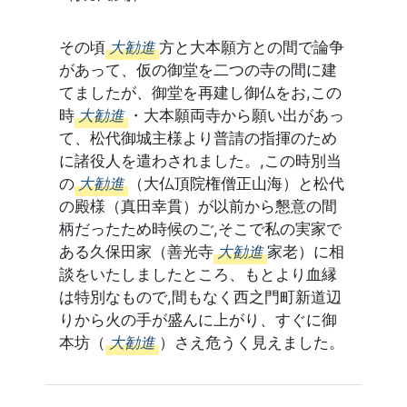
その頃
大勧進
方と大本願方との間で論争
があって、仮の御堂を二つの寺の間に建
てましたが、御堂を再建し御仏をお,この
時
大勧進
・大本願両寺から願い出があっ
て、松代御城主様より普請の指揮のため
に諸役人を遣わされました。,この時別当
の
大勧進
（大仏頂院権僧正山海）と松代
の殿様（真田幸貫）が以前から懇意の間
柄だったため時候のご,そこで私の実家で
ある久保田家（善光寺
大勧進
家老）に相
談をいたしましたところ、もとより血縁
は特別なもので,間もなく西之門町新道辺
りから火の手が盛んに上がり、すぐに御
本坊（
大勧進
）さえ危うく見えました。