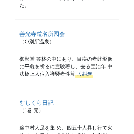
た。
善光寺道名所図会
（○別所温泉）
御影堂 叢林の中にあり、目疾の者此影像
に平愈を祈るに霊験著し、去る宝治年 中
法橋上人位入禅竪者性算
大勧進
むしくら日記
（1巻 元）
途中村人足を集 め、四五十人具し行て火