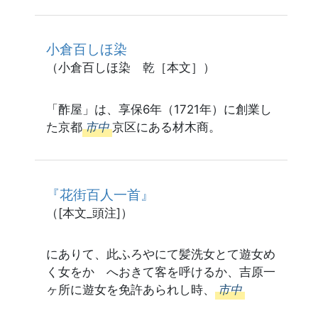
小倉百しほ染
（小倉百しほ染 乾［本文］）
「酢屋」は、享保6年（1721年）に創業し
た京都
市中
京区にある材木商。
『花街百人一首』
（[本文_頭注]）
にありて、此ふろやにて髪洗女とて遊女め
く女をかゝへおきて客を呼けるか、吉原一
ヶ所に遊女を免許あられし時、
市中