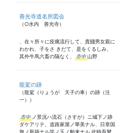
善光寺道名所図会
（○水内 善光寺）
、在々所々に疫癘流行して、貴賤男女親に
わかれ、子をさ きだて、是をくるしみ、
其外牛馬六畜の隔なく、
市中
山野
龍駕の跡
（龍駕（りょうが 天子の車）の跡（注
一））
市中
ノ景况ハ流石（さすが）ニ城下ノ跡
ダケアリテ、道路家屋ノ華美ナル、日章国
旗ノ新築ナル竿ノ玉ノ舶来ナル,此時吾輦