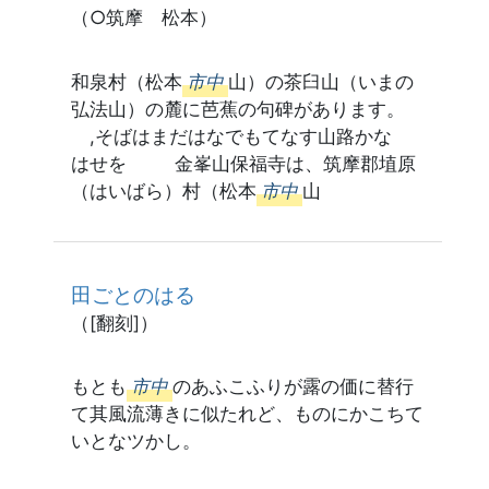
（○筑摩 松本）
和泉村（松本
市中
山）の茶臼山（いまの
弘法山）の麓に芭蕉の句碑があります。
,そばはまだはなでもてなす山路かな
はせを 金峯山保福寺は、筑摩郡埴原
（はいばら）村（松本
市中
山
田ごとのはる
（[翻刻]）
もとも
市中
のあふこふりが露の価に替行
て其風流薄きに似たれど、ものにかこちて
いとなツかし。