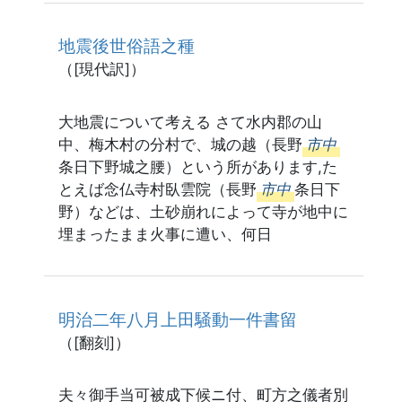
地震後世俗語之種
（[現代訳]）
大地震について考える さて水内郡の山
中、梅木村の分村で、城の越（長野
市中
条日下野城之腰）という所があります,た
とえば念仏寺村臥雲院（長野
市中
条日下
野）などは、土砂崩れによって寺が地中に
埋まったまま火事に遭い、何日
明治二年八月上田騒動一件書留
（[翻刻]）
夫々御手当可被成下候ニ付、町方之儀者別