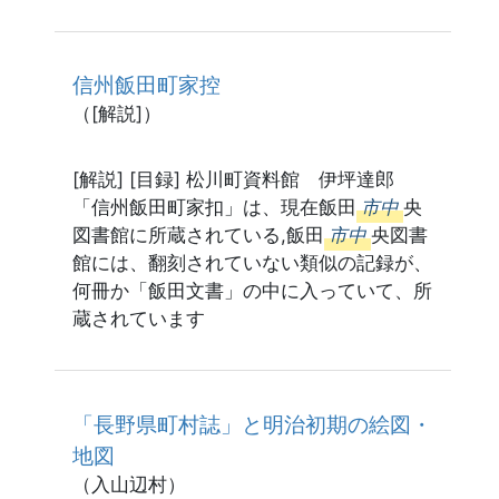
信州飯田町家控
（[解説]）
[解説] [目録] 松川町資料館 伊坪達郎
「信州飯田町家扣」は、現在飯田
市中
央
図書館に所蔵されている,飯田
市中
央図書
館には、翻刻されていない類似の記録が、
何冊か「飯田文書」の中に入っていて、所
蔵されています
「長野県町村誌」と明治初期の絵図・
地図
（入山辺村）