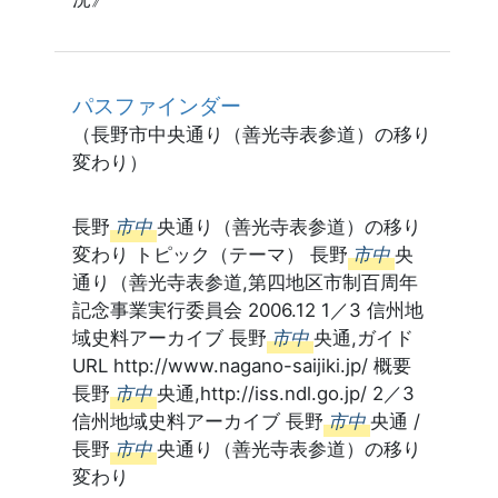
パスファインダー
（長野市中央通り（善光寺表参道）の移り
変わり）
長野
市中
央通り（善光寺表参道）の移り
変わり トピック（テーマ） 長野
市中
央
通り（善光寺表参道,第四地区市制百周年
記念事業実行委員会 2006.12 1／3 信州地
域史料アーカイブ 長野
市中
央通,ガイド
URL http://www.nagano-saijiki.jp/ 概要
長野
市中
央通,http://iss.ndl.go.jp/ 2／3
信州地域史料アーカイブ 長野
市中
央通 /
長野
市中
央通り（善光寺表参道）の移り
変わり