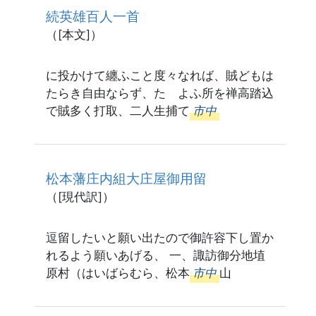
続英雄百人一首
（[本文]）
に投かけて纏ふこと度々なれば、賊どもは
たらき自由ならず、たゞよふ所を禅高踏込
で賊多く打取、二人生捕て
市中
松本藩庄内組大庄屋御用留
（[現代訳]）
逗留したいと願い出たので御許容下し置か
れるよう願いあげる、 一、諏訪御分地埴
原村（はいばらむら、松本
市中
山