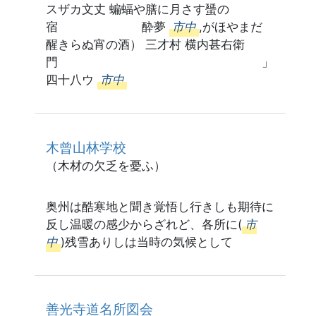
スザカ文丈 蝙蝠や膳に月さす蜑の
宿 酔夢
市中
,がほやまだ
醒きらぬ宵の酒） 三才村 横内甚右衛
門 」
四十八ウ
市中
木曾山林学校
（木材の欠乏を憂ふ）
奥州は酷寒地と聞き覚悟し行きしも期待に
反し温暖の感少からざれど、各所に(
市
中
)残雪ありしは当時の気候として
善光寺道名所図会