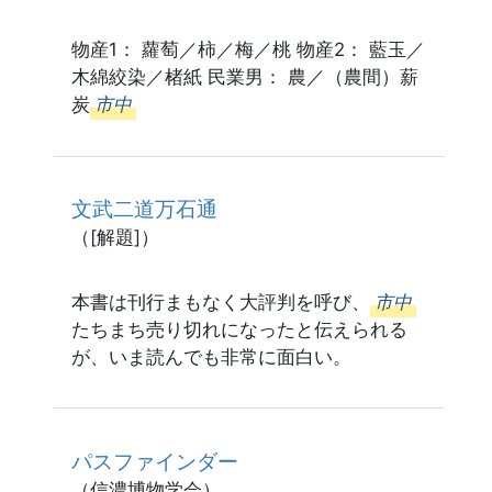
物産1： 蘿萄／柿／梅／桃 物産2： 藍玉／
木綿絞染／楮紙 民業男： 農／（農間）薪
炭
市中
文武二道万石通
（[解題]）
本書は刊行まもなく大評判を呼び、
市中
たちまち売り切れになったと伝えられる
が、いま読んでも非常に面白い。
パスファインダー
（信濃博物学会）