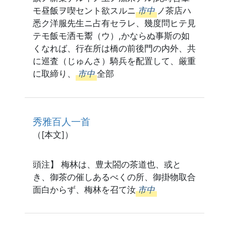
モ昼飯ヲ喫セント欲スルニ
市中
ノ茶店ハ
悉ク洋服先生ニ占有セラレ、幾度問ヒテ見
テモ飯モ洒モ鬻（ウ）,かならぬ事斯の如
くなれば、行在所は橋の前後門の内外、共
に巡査（じゅんさ）騎兵を配置して、厳重
に取締り、
市中
全部
秀雅百人一首
（[本文]）
頭注】 梅林は、豊太閤の茶道也、或と
き、御茶の催しあるべくの所、御掛物取合
面白からず、梅林を召て汝
市中