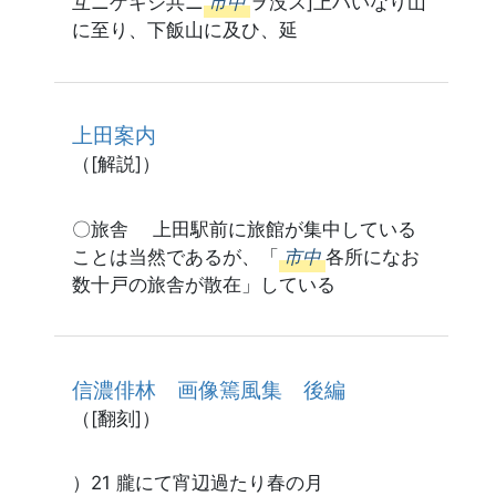
互ニゲキシ共ニ
市中
ヲ没ス]上ハいなり山
に至り、下飯山に及ひ、延
上田案内
（[解説]）
〇旅舎 上田駅前に旅館が集中している
ことは当然であるが、「
市中
各所になお
数十戸の旅舎が散在」している
信濃俳林 画像篶風集 後編
（[翻刻]）
）21 朧にて宵辺過たり春の月