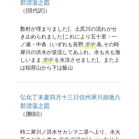
郡漂蕩之図
（[現代訳]）
数村が埋まりました]、土尻川の流れがせ
き止められました[これにより五十里・一
ノ瀬・中条（いずれも長野
市中
条,その時
犀川の洪水が逆流してあふれ、水も火も激
しいまま
市中
を水没させました]、また上
は稲荷山から下は飯山
弘化丁未夏四月十三日信州犀川崩激六
郡漂蕩之図
（[翻刻]）
時ニ犀川ノ洪水サカシマニ湛ヘ上リ、水火