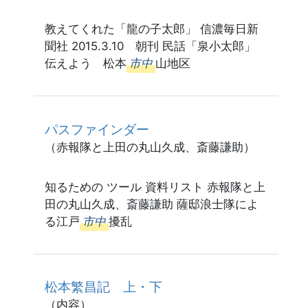
教えてくれた「龍の子太郎」 信濃毎日新
聞社 2015.3.10 朝刊 民話「泉小太郎」
伝えよう 松本
市中
山地区
パスファインダー
（赤報隊と上田の丸山久成、斎藤謙助）
知るための ツール 資料リスト 赤報隊と上
田の丸山久成、斎藤謙助 薩邸浪士隊によ
る江戸
市中
擾乱
松本繁昌記 上・下
（内容）