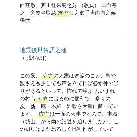
而甚敷、其上往来筋之分 （改頁） ニ而有
之、旁差当取急
市中
江之御手当向有之候
得共
地震後世俗語之種
（[現代訳]）
この夜、
市中
の人家は勿論のこと、鳥や
獣さえも少しでも声を立てれば必ず神の祟
りがあるといって、怖れて静まり,いずれ
の村も
市中
に出るのに便利で、多くの
炭・薪・麻・木綿・雑穀を大量に商ってい
ます。,
市中
は一面の火事ですので、本城
（城山）から南の細道を通りましたが、こ
の辺りはまた恐ろしく地割れがしていて