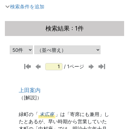
検索条件を追加
検索結果
: 1件
/ 1ページ
上田案内
（[解説]）
緑町の「
末広座
」は「寄席にも兼用」し
たとあるが、早い時期から営業していた
木町の「中村座」では、明治十六年十月