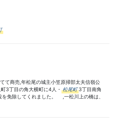
町
てて商売,年松尾の城主小笠原掃部太夫信嶺公
久町3丁目の角大横町に4人・
松尾町
3丁目南角
役を免除してくれました。 ,一松川上の橋は、