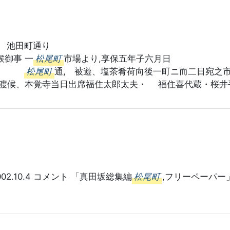
町通
御事 一
松尾町
市場より,享保五年子六
松尾町
通, 被遊、塩茶肴荷向後一町ニ而二日宛之
申渡候、本覚寺当日出席福住太郎太夫・ 福住喜代蔵・桜井
02.10.4 コメント 「真田坂総集編
松尾町
,フリーペーパー