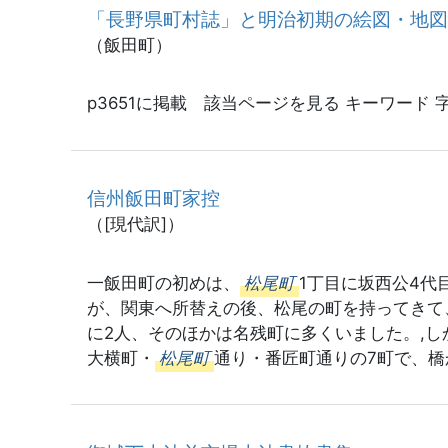
「長野県町村誌」と明治初期の絵図・地
（飯田町）
p3651に掲載 該当ページを見る キーワード
信州飯田町家控
（[現代訳]）
一飯田町の初めは、
松尾町
1丁目に坂西公4
が、関東へ所替えの後、松尾の町を持ってきて
に2人、そのほかは名残町に多くいました。,し
大横町・
松尾町
通り・番匠町通りの7町で、