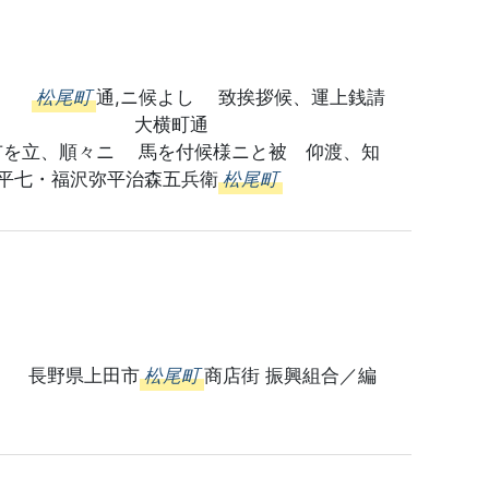
り
松尾町
通,ニ候よし 致挨拶候、運上銭請
月日 大横町通
市を立、順々ニ 馬を付候様ニと被 仰渡、知
平七・福沢弥平治森五兵衛
松尾町
」 長野県上田市
松尾町
商店街 振興組合／編