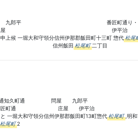
平 番匠町通り
庄屋 
候 一堀大和守領分信州伊那郡飯田町十三町 惣代
松尾
 信州飯田
松尾町
二丁目
通 問屋 九郎平 
町通 庄屋 
一堀大和守領分信州伊那郡飯田町13町惣代
松尾町
,
松尾町
2