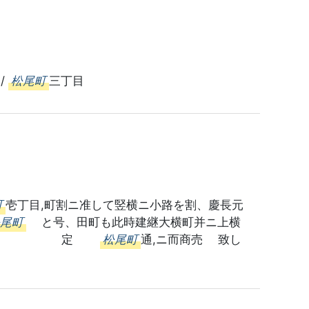
/
松尾町
三丁目
町
壱丁目,町割ニ准して竪横ニ小路を割、慶長元
松尾町
と号、田町も此時建継大横町并ニ上横
頁） 17 定
松尾町
通,ニ而商売 致し