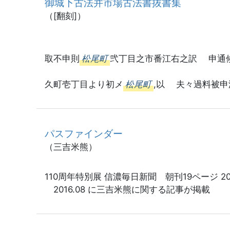
御城下古法并市場古法書抜書集
（[翻刻]）
池田
取不申則
松尾町
弐丁目之市番江右之訳 申通候
久町壱丁目より初メ
松尾町
,以 夫々過料被
パスファインダー
（三吉米熊）
110周年特別展 信濃毎日新聞 朝刊19ページ 20
2016.08 に三吉米熊に関する記事が掲載