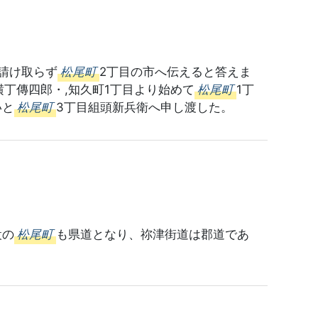
請け取らず
松尾町
2丁目の市へ伝えると答えま
丁傳四郎・,知久町1丁目より始めて
松尾町
1丁
いと
松尾町
3丁目組頭新兵衛へ申し渡した。
設の
松尾町
も県道となり、祢津街道は郡道であ