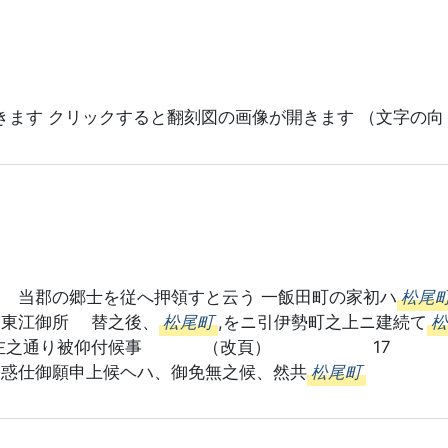
きます クリックすると翻刻図の画像が開きます （文字の向 
 当郡の郷士を従へ押領すと云う 一飯田町の家初ハ
松尾
関東江御所 替之後、
松尾町
,をニ引伊勢町之上ニ建続て
,則御免被遊左之通り被仰付候事 （改
惑仕御願申上候ヘハ、御免無之候、然共
松尾町