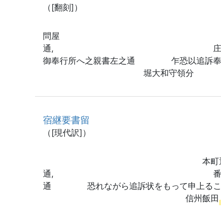
（[翻刻]）
問屋 九郎
通, 
御奉行所へ之親書左之通 乍恐以追訴奉申上
堀大和守領分
宿継要書留
（[現代訳]）
本町通知久町
通, 番匠
通 恐れながら追訴状をもって申上ること 
信州飯田