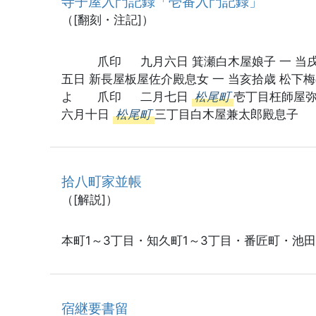
寺子屋入門記録「壱番入門記録」
（[翻刻・注記]）
爪印 九月六日 箕瀬白木屋娘子 一 当戌拾
五日 新長屋板屋佐介殿息女 一 当亥拾歳
よ 爪印 二月七日
松尾町
壱丁目枉師
六月十日
松尾町
三丁目白木屋兼太郎殿息子
拾八町家並帳
（[解説]）
本町1～3丁目・知久町1～3丁目・番匠町・池
宿継要書留