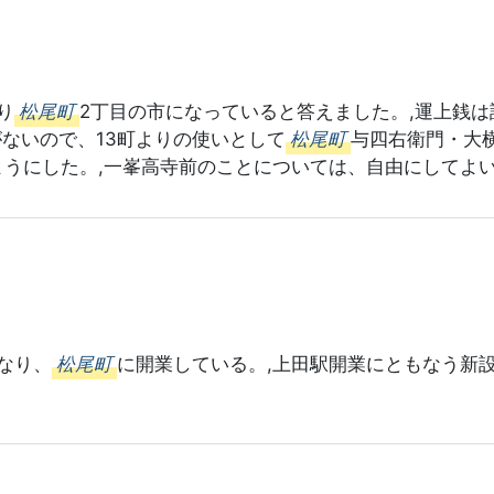
り
松尾町
2丁目の市になっていると答えました。,運上銭は
がないので、13町よりの使いとして
松尾町
与四右衛門・大横
ようにした。,一峯高寺前のことについては、自由にしてよ
なり、
松尾町
に開業している。,上田駅開業にともなう新