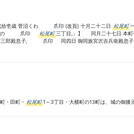
壱歳 菅沼くわ 爪印 (改頁) 十月二十二日
松尾町
 松下梅の 爪印
松尾町
三丁目,」】 同月二十七日 本町
屋弥三郎殿息子, 爪印 同四日 御同族宮沢吉兵
田町・田町・
松尾町
1～3丁目・大横町の13町は、城の御膝