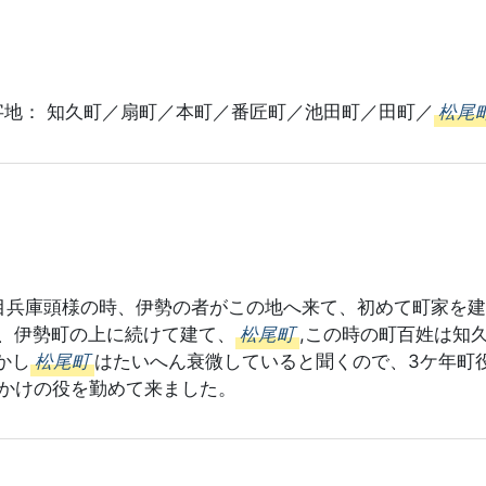
図
 字地： 知久町／扇町／本町／番匠町／池田町／田町／
松尾
代目兵庫頭様の時、伊勢の者がこの地へ来て、初めて町家を建
、伊勢町の上に続けて建て、
松尾町
,この時の町百姓は知
かし
松尾町
はたいへん衰微していると聞くので、3ケ年町
橋かけの役を勤めて来ました。