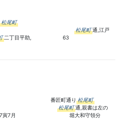
・
松尾町
伊平治
松尾町
通,江戸
町
二丁目平助, 63
番匠町通り
松尾町
伊平治
松尾町
通,親書は左の
明和7寅7月 堀大和守領分