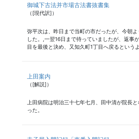
御城下古法并市場古法書抜書集
（[現代訳]）
弥平次は、昨日まで当町の市だったが、今朝よ
した。,一翌16日まで待っていましたが、返事
目を最後と決め、又知久町1丁目へ戻るという
上田案内
（[解説]）
上田病院は明治三十七年七月、田中清が院長と
った。