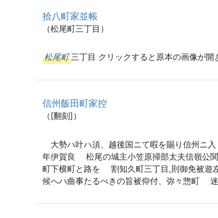
拾八町家並帳
（松尾町三丁目）
松尾町
三丁目 クリックすると原本の画像が開
信州飯田町家控
（[翻刻]）
大勢ハ叶ハ須、越後国ニて暇を賜り信州ニ入
年伊賀良 松尾の城主小笠原掃部太夫信嶺公
町下横町と路を 割知久町三丁目
候へハ曲事たるべきの旨被仰付、弥々惣町 迷