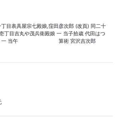
一丁目表具屋宗七殿娘,窪田彦次郎 (改頁) 同二十
壱丁目吉丸や茂兵衛殿娘 一 当子拾歳 代田はつ
衛殿息子 一 当午 算術 宮沢吉次郎
元