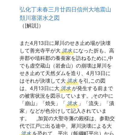
弘化丁未春三月廿四日信州大地震山
頽川塞湛水之図
（[解説]）
また4月13日に犀川のせき止め場が決壊
して善光寺平が大
洪水
になった折も、高
井郡や埴科郡の養蚕家を訪ねるために,中
でも虚空蔵山（岩倉山）の崩壊は犀川を
せき止めて天然ダムを造り、4月13日に
はそれが決壊して大
洪水
を引,この図
は、4月13日に大
洪水
が発生する前まで
の被害状況を図示しています。,その中に
「崩山」「焼失」「
洪水
」「流失」「潰
家」などが色分けして記入されていま
す。 ,加賀の大聖寺藩の殿様は、参勤交
代で江戸に出る途中、犀川決壊による大
洪水
を恐れて、平出（飯綱町平出）から