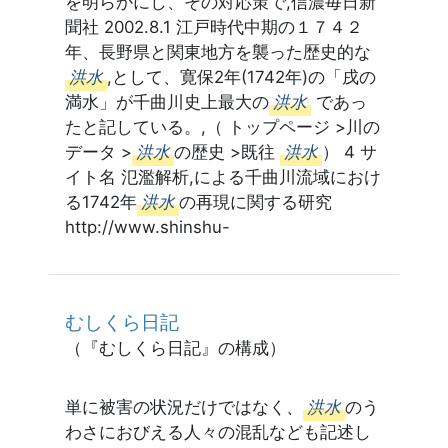
を明らかにし、その対応策で,信濃毎日新
聞社 2002.8.1 江戸時代中期の１７４２
年、長野県と関東地方を襲った歴史的な
洪水
,として、寛保2年(1742年)の「戌の
満水」が千曲川史上最大の
洪水
であっ
たと記している。,（ トップページ >川の
データ >
洪水
の歴史 >既往
洪水
） 4 サ
イト名 氾濫解析,による千曲川流域におけ
る1742年
洪水
の再現に関する研究
http://www.shinshu-
むしくら日記
（『むしくら日記』の構成）
単に被害の状況だけではなく、
洪水
のう
わさにおびえる人々の混乱なども記述し