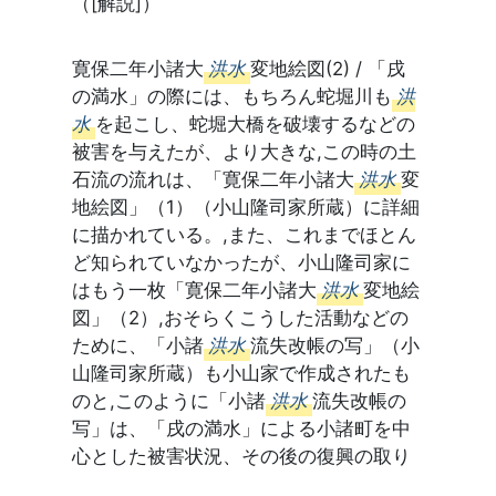
（[解説]）
寛保二年小諸大
洪水
変地絵図(2) / 「戌
の満水」の際には、もちろん蛇堀川も
洪
水
を起こし、蛇堀大橋を破壊するなどの
被害を与えたが、より大きな,この時の土
石流の流れは、「寛保二年小諸大
洪水
変
地絵図」（1）（小山隆司家所蔵）に詳細
に描かれている。,また、これまでほとん
ど知られていなかったが、小山隆司家に
はもう一枚「寛保二年小諸大
洪水
変地絵
図」（2）,おそらくこうした活動などの
ために、「小諸
洪水
流失改帳の写」（小
山隆司家所蔵）も小山家で作成されたも
のと,このように「小諸
洪水
流失改帳の
写」は、「戌の満水」による小諸町を中
心とした被害状況、その後の復興の取り