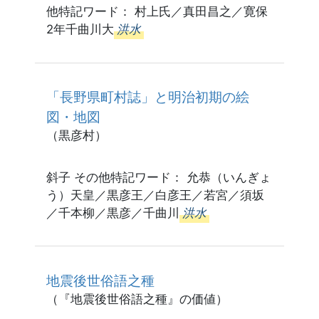
他特記ワード： 村上氏／真田昌之／寛保
2年千曲川大
洪水
「長野県町村誌」と明治初期の絵
図・地図
（黒彦村）
斜子 その他特記ワード： 允恭（いんぎょ
う）天皇／黒彦王／白彦王／若宮／須坂
／千本柳／黒彦／千曲川
洪水
地震後世俗語之種
（『地震後世俗語之種』の価値）