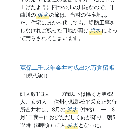
上げたように四つの川の川端なので、千
曲川の
洪水
の節は、当村の住宅地,ま
た、住宅はほかへ移しても、堤防工事を
しなければ残った田地が再び
洪水
によっ
て荒らされてしまいます。
寛保二壬戌年金井村戌出水万覚留帳
（[現代訳]）
飢人数113人 7歳以下は除くと男62
人、女51人 信州小縣郡松平采女正知行
所金井村は、8月の
洪水
,(中略) 一 8
月1日夜中におびただしく雨が降り、朝5
ツ時（8時頃）に大
洪水
となった。