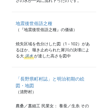
さの水が一気に流れ下ったのです。
地震後世俗語之種
（『地震後世俗語之種』の価値）
焼失区域を色分けした図（1－102）があ
るほか、堰き止められた犀川の決壊によ
る大
洪水
が達した高さを図中
「長野県町村誌」と明治初期の絵
図・地図
（清野村）
農桑／藁細工 民業女： 養蚕／生糸 その