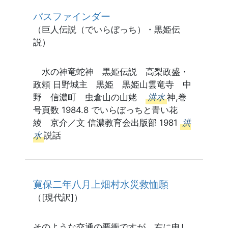
パスファインダー
（巨人伝説（でいらぼっち）・黒姫伝
説）
水の神竜蛇神 黒姫伝説 高梨政盛・
政頼 日野城主 黒姫 黒姫山雲竜寺 中
野 信濃町 虫倉山の山姥
洪水
神,巻
号頁数 1984.8 でいらぼっちと青い花
綾 京介／文 信濃教育会出版部 1981
洪
水
説話
寛保二年八月上畑村水災救恤願
（[現代訳]）
そのような交通の要衝ですが、右に申し