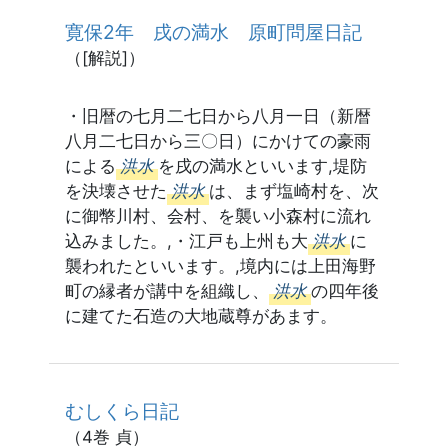
寛保2年 戌の満水 原町問屋日記
（[解説]）
・旧暦の七月二七日から八月一日（新暦
八月二七日から三〇日）にかけての豪雨
による
洪水
を戌の満水といいます,堤防
を決壊させた
洪水
は、まず塩崎村を、次
に御幣川村、会村、を襲い小森村に流れ
込みました。,・江戸も上州も大
洪水
に
襲われたといいます。,境内には上田海野
町の縁者が講中を組織し、
洪水
の四年後
に建てた石造の大地蔵尊があます。
むしくら日記
（4巻 貞）