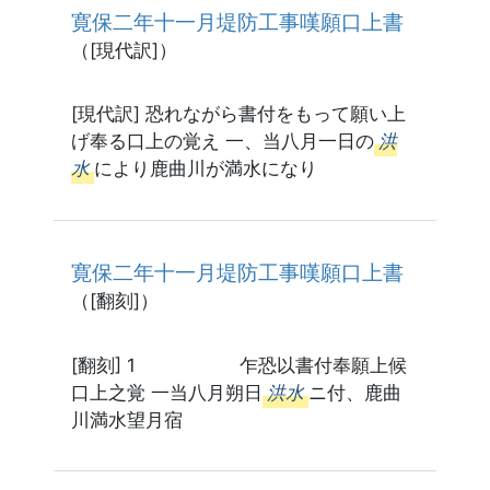
寛保二年十一月堤防工事嘆願口上書
（[現代訳]）
[現代訳] 恐れながら書付をもって願い上
げ奉る口上の覚え 一、当八月一日の
洪
水
により鹿曲川が満水になり
寛保二年十一月堤防工事嘆願口上書
（[翻刻]）
[翻刻] 1 乍恐以書付奉願上候
口上之覚 一当八月朔日
洪水
ニ付、鹿曲
川満水望月宿