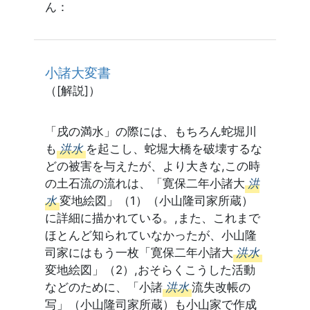
ん：
小諸大変書
（[解説]）
「戌の満水」の際には、もちろん蛇堀川
も
洪水
を起こし、蛇堀大橋を破壊するな
どの被害を与えたが、より大きな,この時
の土石流の流れは、「寛保二年小諸大
洪
水
変地絵図」（1）（小山隆司家所蔵）
に詳細に描かれている。,また、これまで
ほとんど知られていなかったが、小山隆
司家にはもう一枚「寛保二年小諸大
洪水
変地絵図」（2）,おそらくこうした活動
などのために、「小諸
洪水
流失改帳の
写」（小山隆司家所蔵）も小山家で作成