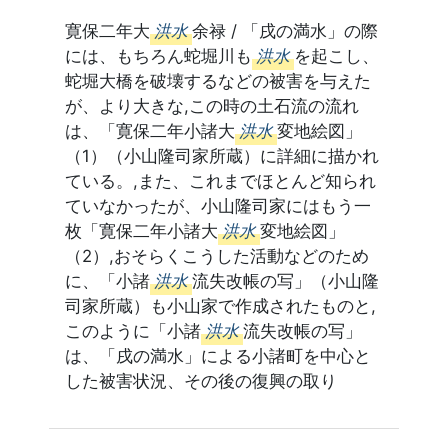
寛保二年大
洪水
余禄 / 「戌の満水」の際
には、もちろん蛇堀川も
洪水
を起こし、
蛇堀大橋を破壊するなどの被害を与えた
が、より大きな,この時の土石流の流れ
は、「寛保二年小諸大
洪水
変地絵図」
（1）（小山隆司家所蔵）に詳細に描かれ
ている。,また、これまでほとんど知られ
ていなかったが、小山隆司家にはもう一
枚「寛保二年小諸大
洪水
変地絵図」
（2）,おそらくこうした活動などのため
に、「小諸
洪水
流失改帳の写」（小山隆
司家所蔵）も小山家で作成されたものと,
このように「小諸
洪水
流失改帳の写」
は、「戌の満水」による小諸町を中心と
した被害状況、その後の復興の取り