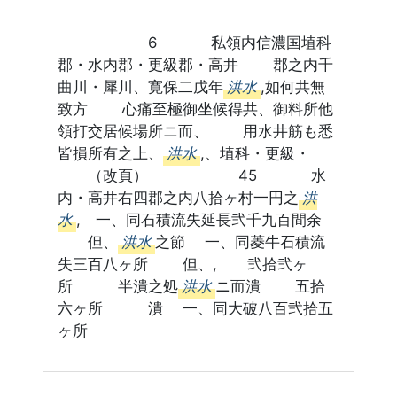
6 私領内信濃国埴科
郡・水内郡・更級郡・高井 郡之内千
曲川・犀川、寛保二戊年
洪水
,如何共無
致方 心痛至極御坐候得共、御料所他
領打交居候場所ニ而、 用水井筋も悉
皆損所有之上、
洪水
,、埴科・更級・
（改頁） 45 水
内・高井右四郡之内八拾ヶ村一円之
洪
水
, 一、同石積流失延長弐千九百間余
但、
洪水
之節 一、同菱牛石積流
失三百八ヶ所 但、, 弐拾弐ヶ
所 半潰之処
洪水
ニ而潰 五拾
六ヶ所 潰 一、同大破八百弐拾五
ヶ所