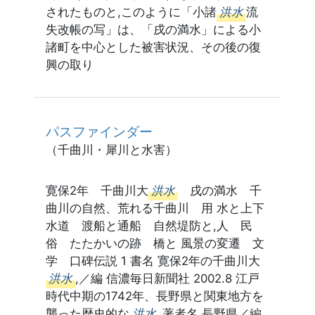
されたものと,このように「小諸
洪水
流
失改帳の写」は、「戌の満水」による小
諸町を中心とした被害状況、その後の復
興の取り
パスファインダー
（千曲川・犀川と水害）
寛保2年 千曲川大
洪水
戌の満水 千
曲川の自然、荒れる千曲川 用 水と上下
水道 渡船と通船 自然堤防と,人 民
俗 たたかいの跡 橋と 風景の変遷 文
学 口碑伝説 1 書名 寛保2年の千曲川大
洪水
,／編 信濃毎日新聞社 2002.8 江戸
時代中期の1742年、長野県と関東地方を
襲った歴史的な
洪水
,著者名 長野県／編