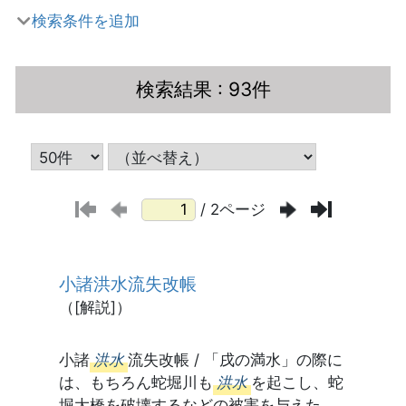
検索条件を追加
検索結果
: 93件
/ 2ページ
小諸洪水流失改帳
（[解説]）
小諸
洪水
流失改帳 / 「戌の満水」の際に
は、もちろん蛇堀川も
洪水
を起こし、蛇
堀大橋を破壊するなどの被害を与えた