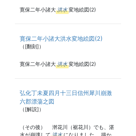
寛保二年小諸大
洪水
変地絵図(2)
寛保二年小諸大洪水変地絵図(2)
（[翻刻]）
寛保二年小諸大
洪水
変地絵図(2)
弘化丁未夏四月十三日信州犀川崩激
六郡漂蕩之図
（[解説]）
（その後） 澣花川（裾花川）でも、湛
水が崩壊して
洪水
になりました。,描か