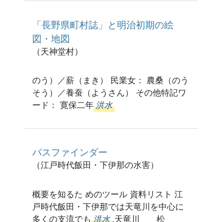
「長野県町村誌」と明治初期の絵
図・地図
（天神堂村）
のう）／薪（まき） 民業女： 農桑（のう
そう）／養蚕（ようさん） その他特記ワ
ード： 寛保二年
洪水
パスファインダー
（江戸時代飯田・下伊那の水害）
概要を知るた めのツール 資料リスト 江
戸時代飯田・下伊那では天竜川を中心に
多くの支流でも
洪水
,天竜川 松