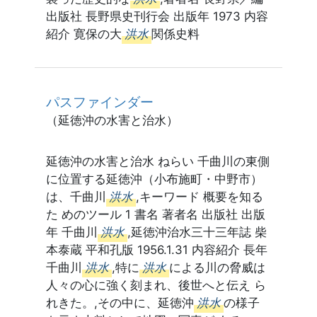
出版社 長野県史刊行会 出版年 1973 内容
紹介 寛保の大
洪水
関係史料
パスファインダー
（延徳沖の水害と治水）
延徳沖の水害と治水 ねらい 千曲川の東側
に位置する延徳沖（小布施町・中野市）
は、千曲川
洪水
,キーワード 概要を知る
た めのツール 1 書名 著者名 出版社 出版
年 千曲川
洪水
,延徳沖治水三十三年誌 柴
本泰蔵 平和孔版 1956.1.31 内容紹介 長年
千曲川
洪水
,特に
洪水
による川の脅威は
人々の心に強く刻まれ、後世へと伝え ら
れきた。,その中に、延徳沖
洪水
の様子