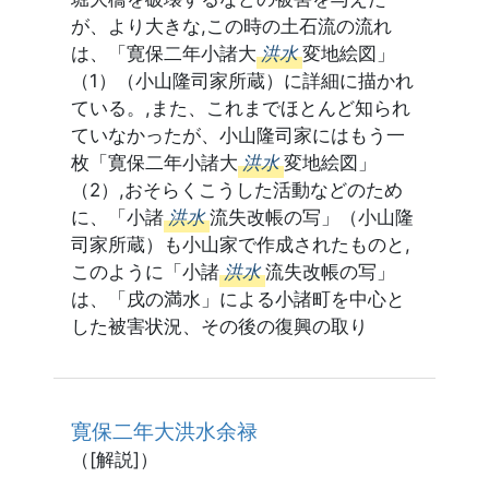
が、より大きな,この時の土石流の流れ
は、「寛保二年小諸大
洪水
変地絵図」
（1）（小山隆司家所蔵）に詳細に描かれ
ている。,また、これまでほとんど知られ
ていなかったが、小山隆司家にはもう一
枚「寛保二年小諸大
洪水
変地絵図」
（2）,おそらくこうした活動などのため
に、「小諸
洪水
流失改帳の写」（小山隆
司家所蔵）も小山家で作成されたものと,
このように「小諸
洪水
流失改帳の写」
は、「戌の満水」による小諸町を中心と
した被害状況、その後の復興の取り
寛保二年大洪水余禄
（[解説]）