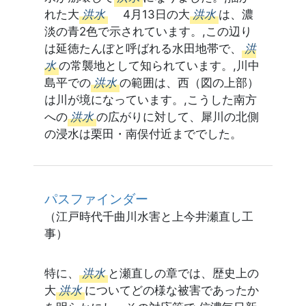
れた大
洪水
4月13日の大
洪水
は、濃
淡の青2色で示されています。,この辺り
は延徳たんぼと呼ばれる水田地帯で、
洪
水
の常襲地として知られています。,川中
島平での
洪水
の範囲は、西（図の上部）
は川が境になっています。,こうした南方
への
洪水
の広がりに対して、犀川の北側
の浸水は栗田・南俣付近まででした。
パスファインダー
（江戸時代千曲川水害と上今井瀬直し工
事）
特に、
洪水
と瀬直しの章では、歴史上の
大
洪水
についてどの様な被害であったか