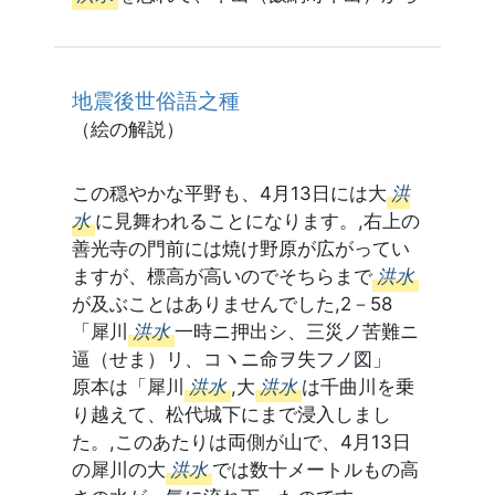
地震後世俗語之種
（絵の解説）
この穏やかな平野も、4月13日には大
洪
水
に見舞われることになります。,右上の
善光寺の門前には焼け野原が広がってい
ますが、標高が高いのでそちらまで
洪水
が及ぶことはありませんでした,2－58
「犀川
洪水
一時ニ押出シ、三災ノ苦難ニ
逼（せま）リ、コヽニ命ヲ失フノ図」
原本は「犀川
洪水
,大
洪水
は千曲川を乗
り越えて、松代城下にまで浸入しまし
た。,このあたりは両側が山で、4月13日
の犀川の大
洪水
では数十メートルもの高