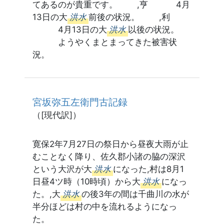
てあるのが貴重です。 ,亨 4月
13日の大
洪水
前後の状況。 ,利
4月13日の大
洪水
以後の状況。
ようやくまとまってきた被害状
況。
宮坂弥五左衛門古記録
（[現代訳]）
寛保2年7月27日の祭日から昼夜大雨が止
むことなく降り、佐久郡小諸の脇の深沢
という大沢が大
洪水
になった,村は8月1
日昼4ツ時（10時頃）から大
洪水
になっ
た。,大
洪水
の後3年の間は千曲川の水が
半分ほどは村の中を流れるようになっ
た。