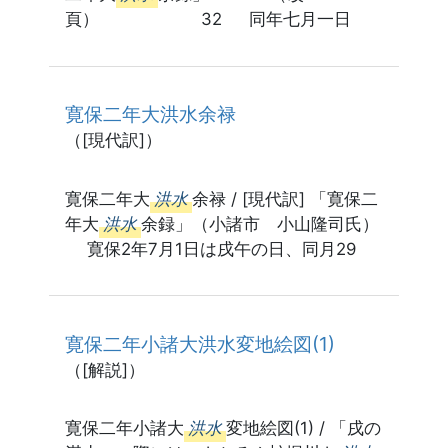
頁） 32 同年七月一日
寛保二年大洪水余禄
（[現代訳]）
寛保二年大
洪水
余禄 / [現代訳] 「寛保二
年大
洪水
余録」（小諸市 小山隆司氏）
寛保2年7月1日は戌午の日、同月29
寛保二年小諸大洪水変地絵図(1)
（[解説]）
寛保二年小諸大
洪水
変地絵図(1) / 「戌の