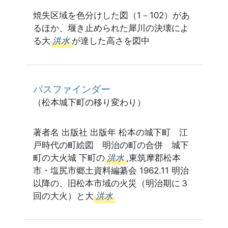
焼失区域を色分けした図（1－102）があ
るほか、堰き止められた犀川の決壊によ
る大
洪水
が達した高さを図中
パスファインダー
（松本城下町の移り変わり）
著者名 出版社 出版年 松本の城下町 江
戸時代の町絵図 明治の町の合併 城下
町の大火城 下町の
洪水
,東筑摩郡松本
市・塩尻市郷土資料編纂会 1962.11 明治
以降の、旧松本市域の火災（明治期に３
回の大火）と大
洪水