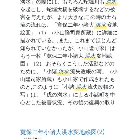
満水」の際には、もちろん蛇堀川も
洪水
を起こし、蛇堀大橋を破壊するなどの被
害を与えたが、より大きな,この時の土石
流の流れは、「寛保二年小諸大
洪水
変地
絵図」（1）（小山隆司家所蔵）に詳細に
描かれている。,また、これまでほとんど
知られていなかったが、小山隆司家には
もう一枚「寛保二年小諸大
洪水
変地絵
図」（2）,おそらくこうした活動などの
ために、「小諸
洪水
流失改帳の写」（小
山隆司家所蔵）も小山家で作成されたも
のと,このように「小諸
洪水
流失改帳の
写」は、「戌の満水」による小諸町を中
心とした被害状況、その後の復興の取り
寛保二年小諸大洪水変地絵図(2)