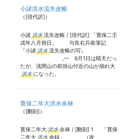
小諸洪水流失改帳
（[現代訳]）
小諸
洪水
流失改帳 / [現代訳] 「寛保二壬
戌年八月朔日」 与良右兵衛筆記
『小諸
洪水
流失改帳の写』
,一 8月1日は晴天だっ
たが、浅間山の前掛山付近の山が崩れ大
洪水
になった。
寛保二年大洪水余禄
（[翻刻]）
寛保二年大
洪水
余禄 / [翻刻] 1 「寛保
二年大
洪水
余録」 （改