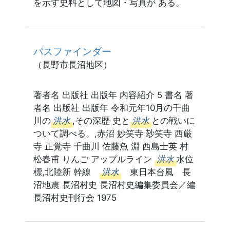
を示す史料として地図・写真が ある。
パスファインダー
（長野市長沼地区）
著者名 出版社 出版年 内容紹介 5 書名 著
者名 出版社 出版年 令和元年10月の千曲
川の
洪水
,その深歴 史と
洪水
との戦いに
ついて調べる。,赤沼 妙笑寺 玅笑寺 西厳
寺 正覚寺 千曲川 佐藤魚 淵 西島士英 村
松春甫 りんご アップルライン
洪水
水位
標,北陸新 幹線
洪水
東日本台風 長
沼地震 長沼村史 長沼村史編集委員会／編
長沼村史刊行会 1975