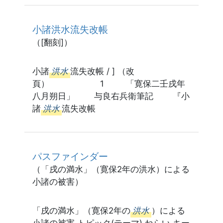
小諸洪水流失改帳
（[翻刻]）
小諸
洪水
流失改帳 / ] （改
頁） 1 「寛保二壬戌年
八月朔日」 与良右兵衛筆記 『小
諸
洪水
流失改帳
パスファインダー
（「戌の満水」（寛保2年の洪水）による
小諸の被害）
「戌の満水」（寛保2年の
洪水
）による
小諸の被害 トピック(テーマ) ねらい キー