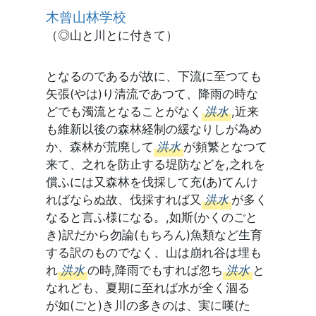
木曾山林学校
（◎山と川とに付きて）
となるのであるが故に、下流に至つても
矢張(やは)り清流であつて、降雨の時な
どでも濁流となることがなく
洪水
,近来
も維新以後の森林経制の緩なりしが為め
か、森林が荒廃して
洪水
が頻繁となつて
来て、之れを防止する堤防などを,之れを
償ふには又森林を伐採して充(あ)てんけ
ればならぬ故、伐採すれば又
洪水
が多く
なると言ふ様になる。,如斯(かくのごと
き)訳だから勿論(もちろん)魚類など生育
する訳のものでなく、山は崩れ谷は埋も
れ
洪水
の時,降雨でもすれば忽ち
洪水
と
なれども、夏期に至れば水が全く涸るゝ
が如(ごと)き川の多きのは、実に嘆(た