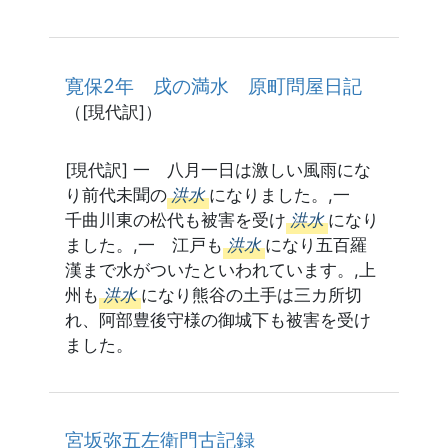
寛保2年 戌の満水 原町問屋日記
（[現代訳]）
[現代訳] 一 八月一日は激しい風雨にな
り前代未聞の
洪水
になりました。,一
千曲川東の松代も被害を受け
洪水
になり
ました。,一 江戸も
洪水
になり五百羅
漢まで水がついたといわれています。,上
州も
洪水
になり熊谷の土手は三カ所切
れ、阿部豊後守様の御城下も被害を受け
ました。
宮坂弥五左衛門古記録