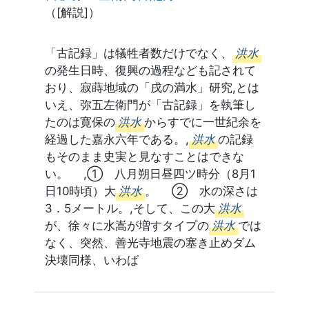
（[解説]）
「古記録」は犠牲者数だけでなく、
洪水
の発生日時、復興の過程なども記されて
おり、寂蒔地域の「戌の満水」研究,とは
いえ、弥五左衛門が「古記録」を執筆し
たのは寛保の
洪水
からすでに一世紀余を
経過した嘉永六年である。,
洪水
の記録
もそのまま史実と見なすことはできな
い。 ,① 八月朔日昼四ツ時分（8月1
日10時頃）大
洪水
。 ② 水の深さは
3．5メートル。,そして、この大
洪水
が、徐々に水嵩が増すタイプの
洪水
では
なく、突然、善光寺地震の塞き止めダム
決壊同様、いわば