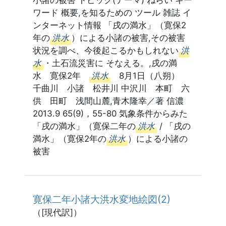
ワード 概要,を知るための ツール 雑誌 イ
ンターネット情報 「戌の満水」（寛保2
年の
洪水
）による小諸の被害,その被害
状況を調べ、今後起こるかもしれない
洪
水
・土石流災害に そなえる。,戌の満
水 寛保2年
洪水
8月1日（八朔）
千曲川 小諸 松井川 中沢川 本町 六
供 田町 浅間山麓,青木隆幸／著 信濃
2013.9 65(9)，55-80 気象条件からみた
「戌の満水」（寛保二年の
洪水
/ 「戌の
満水」（寛保2年の
洪水
）による小諸の
被害
寛保二年小諸大洪水変地絵図(2)
（[現代訳]）