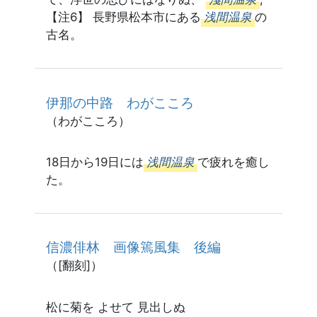
【注6】 長野県松本市にある
浅間温泉
の
古名。
伊那の中路 わがこころ
（わがこころ）
18日から19日には
浅間温泉
で疲れを癒し
た。
信濃俳林 画像篶風集 後編
（[翻刻]）
松に菊を よせて 見出しぬ