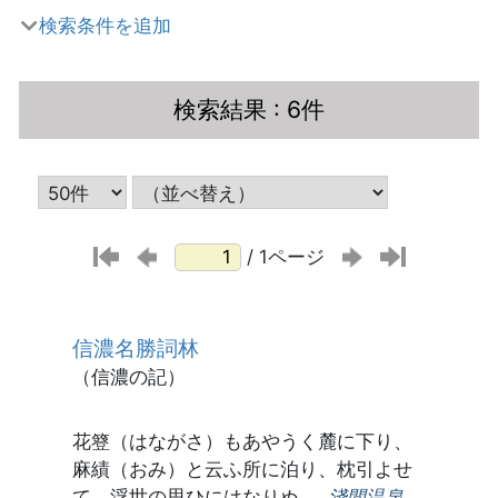
検索条件を追加
検索結果
: 6件
/ 1ページ
信濃名勝詞林
（信濃の記）
花簦（はながさ）もあやうく麓に下り、
麻績（おみ）と云ふ所に泊り、枕引よせ
て、浮世の思ひにはなりぬ、
淺間温泉
,