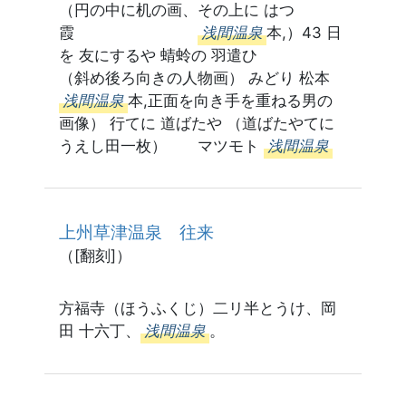
（円の中に机の画、その上に はつ
霞
浅間温泉
本,）43 日
を 友にするや 蜻蛉の 羽遣ひ
（斜め後ろ向きの人物画） みどり 松本
浅間温泉
本,正面を向き手を重ねる男の
画像） 行てに 道ばたや （道ばたやてに
うえし田一枚） マツモト
浅間温泉
上州草津温泉 往来
（[翻刻]）
方福寺（ほうふくじ）二リ半とうけ、岡
田 十六丁、
浅間温泉
。