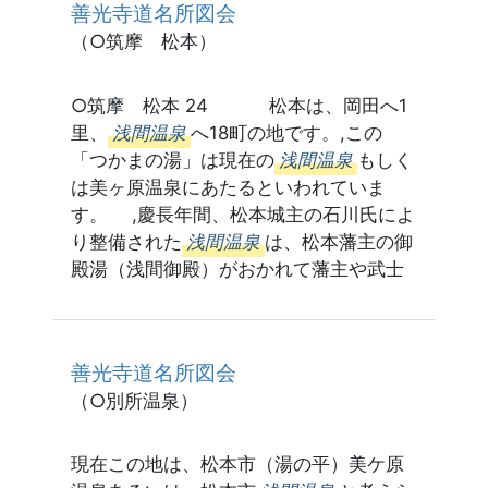
善光寺道名所図会
（○筑摩 松本）
○筑摩 松本 24 松本は、岡田へ1
里、
浅間温泉
へ18町の地です。,この
「つかまの湯」は現在の
浅間温泉
もしく
は美ヶ原温泉にあたるといわれていま
す。 ,慶長年間、松本城主の石川氏によ
り整備された
浅間温泉
は、松本藩主の御
殿湯（浅間御殿）がおかれて藩主や武士
善光寺道名所図会
（○別所温泉）
現在この地は、松本市（湯の平）美ケ原