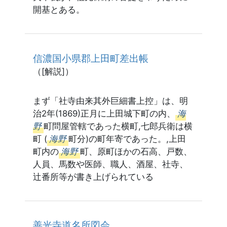
開基とある。
信濃国小県郡上田町差出帳
（[解説]）
まず「社寺由来其外巨細書上控」は、明
治2年(1869)正月に上田城下町の内、
海
野
町問屋管轄であった横町,七郎兵衛は横
町 (
海野
町分)の町年寄であった。,上田
町内の
海野
町、原町ほかの石高、戸数、
人員、馬数や医師、職人、酒屋、社寺、
辻番所等が書き上げられている
善光寺道名所図会