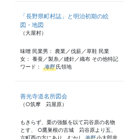
「長野県町村誌」と明治初期の絵
図・地図
（大屋村）
味噌 民業男： 農業／伐薪／草鞋 民業
女： 養蚕／製糸／縫針／織布 その他特記
ワード：
海野
氏領地
善光寺道名所図会
（○筑摩 苅屋原）
もきらず、栗の強飯を以て苅谷原の名物
とす、 ○鷹巣根の古城 苅谷原より五、
六町西の方にあり、むかし
海野
小太郎幸