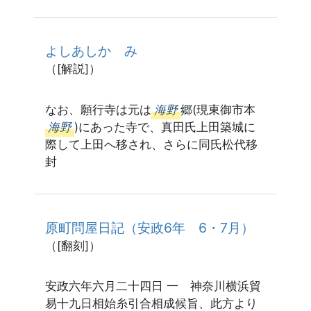
よしあしかゞみ
（[解説]）
なお、願行寺は元は
海野
郷(現東御市本
海野
)にあった寺で、真田氏上田築城に
際して上田へ移され、さらに同氏松代移
封
原町問屋日記（安政6年 6・7月）
（[翻刻]）
安政六年六月二十四日 一 神奈川横浜貿
易十九日相始糸引合相成候旨、此方より