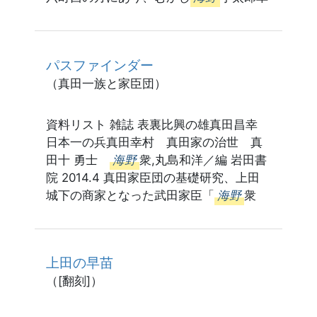
パスファインダー
（真田一族と家臣団）
資料リスト 雑誌 表裏比興の雄真田昌幸
日本一の兵真田幸村 真田家の治世 真
田十 勇士
海野
衆,丸島和洋／編 岩田書
院 2014.4 真田家臣団の基礎研究、上田
城下の商家となった武田家臣「
海野
衆
上田の早苗
（[翻刻]）