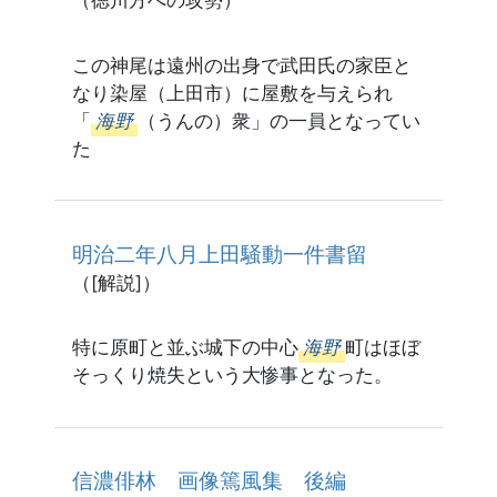
（徳川方への攻勢）
この神尾は遠州の出身で武田氏の家臣と
なり染屋（上田市）に屋敷を与えられ
「
海野
（うんの）衆」の一員となってい
た
明治二年八月上田騒動一件書留
（[解説]）
特に原町と並ぶ城下の中心
海野
町はほぼ
そっくり焼失という大惨事となった。
信濃俳林 画像篶風集 後編