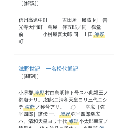
（[解説]）
信州高遠中町 吉田屋 勝蔵 同 善
光寺大門町 蔦屋 伴五郎／同 御堂
前 小桝屋喜太郎 同 上田
海野
町
滋野世記 一名松代通記
（[翻刻]）
小県郡
海野
村白鳥明神ト号スハ此親王ノ
御廟ナリ。,如此ニ清和天皇ヨリ三代ニシ
テ
海野
ノ称号アリ。 ,㊁ 幸広［弥
平四郎］譜伝 一、
海野
弥平四郎幸広
ハ、清和天皇ヨリ十代
海野
小太郎幸直ノ