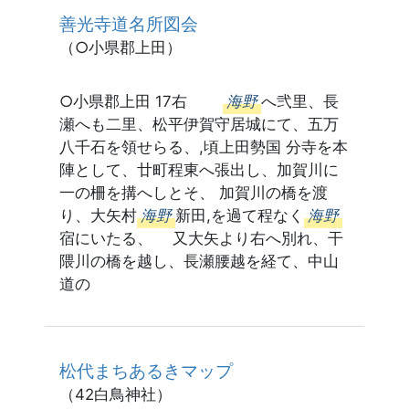
善光寺道名所図会
（○小県郡上田）
○小県郡上田 17右
海野
へ弐里、長
瀬へも二里、松平伊賀守居城にて、五万
八千石を領せらる、,頃上田勢国 分寺を本
陣として、廿町程東へ張出し、加賀川に
一の柵を搆へしとそ、 加賀川の橋を渡
り、大矢村
海野
新田,を過て程なく
海野
宿にいたる、 又大矢より右へ別れ、干
隈川の橋を越し、長瀬腰越を経て、中山
道の
松代まちあるきマップ
（42白鳥神社）