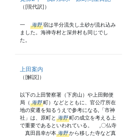
（[現代訳]）
一
海野
宿は半分流失し土砂が流れ込み
ました。海禅寺村と深井村も同じでし
た。
上田案内
（[解説]）
以下の上田警察署（下房山）や上田郵便
局（
海野
町）などとともに、官公庁所在
地の変遷を知るうえで参考になる,「市神
社」は、原町と
海野
町の成立を考える上
で重要であるといわれている。 ,〇仏寺
真田昌幸が本
海野
から移した寺など真