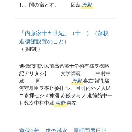
し、間の宿とす、 因茲
海野
「内藤家十五世紀」（十一）（藩校
進徳館設置のこと）
（[翻刻]）
進徳館開設以前高遠藩士学術有様ヲ御略
記アリタシ】 文学師範 中村中
蔵 同
海野
喜左衛門,駿
河守群臣ヲ率ヒ参拝 シ、且封内外ノ人民
ニ参拝セシメ神酒 赤飯ヲ与フ 進徳館中一
月数次中村中蔵
海野
喜左
寛保2年 戌の満水 原町問屋日記