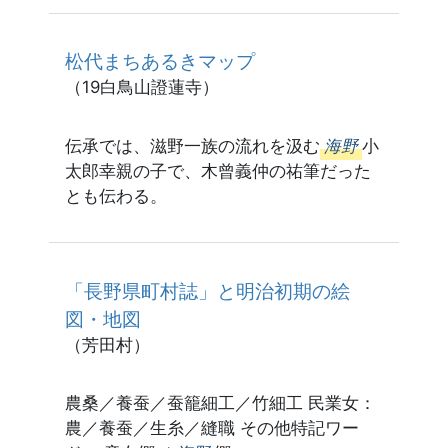
松代まちあるきマップ
（19白鳥山證蓮寺）
伝承では、滋野一族の流れを汲む
海野
小
太郎幸親の子で、木曾義仲の祐筆だった
とも伝わる。
「長野県町村誌」と明治初期の絵
図・地図
（芳田村）
農桑／養蚕／蚕籠細工／竹細工 民業女：
農／養蚕／生糸／縫職 その他特記ワー