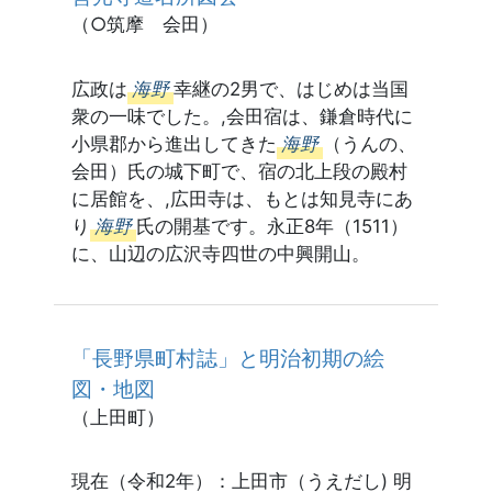
（○筑摩 会田）
広政は
海野
幸継の2男で、はじめは当国
衆の一味でした。,会田宿は、鎌倉時代に
小県郡から進出してきた
海野
（うんの、
会田）氏の城下町で、宿の北上段の殿村
に居館を、,広田寺は、もとは知見寺にあ
り
海野
氏の開基です。永正8年（1511）
に、山辺の広沢寺四世の中興開山。
「長野県町村誌」と明治初期の絵
図・地図
（上田町）
現在（令和2年）：上田市（うえだし) 明