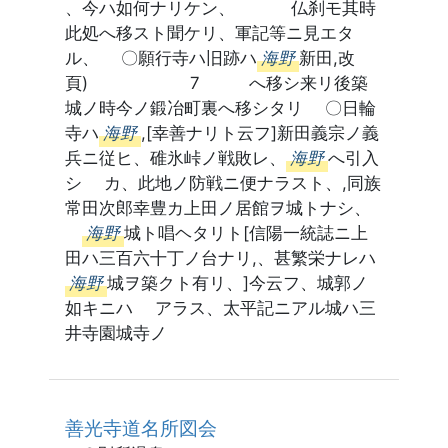
、今ハ如何ナリケン、 仏刹モ其時
此処へ移スト聞ケリ、軍記等ニ見エタ
ル、 〇願行寺ハ旧跡ハ
海野
新田,改
頁) 7 へ移シ来リ後築
城ノ時今ノ鍛冶町裏へ移シタリ 〇日輪
寺ハ
海野
,[幸善ナリト云フ]新田義宗ノ義
兵ニ従ヒ、碓氷峠ノ戦敗レ、
海野
へ引入
シ カ、此地ノ防戦ニ便ナラスト、,同族
常田次郎幸豊カ上田ノ居館ヲ城トナシ、
海野
城ト唱ヘタリト[信陽一統誌ニ上
田ハ三百六十丁ノ台ナリ,、甚繁栄ナレハ
海野
城ヲ築クト有リ、]今云フ、城郭ノ
如キニハ アラス、太平記ニアル城ハ三
井寺園城寺ノ
善光寺道名所図会