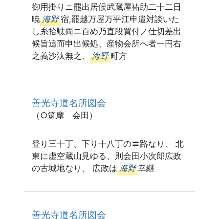
御用掛りニ罷出居候武蔵屋祐助二十二日
暁
海野
宿,罷越万屋万平江申遣対談いた
し糸拾駄両ニ百め乃直段買付ノ仕切差出
候旨追而申出候処、産物会所へ者一円右
之義沙汰無之、
海野
町方
善光寺道名所図会
（○筑摩 会田）
登り三十丁、下り十八丁の〓路なり、 北
東に虚空蔵山見ゆる、則会田小次郎広政
の古城地なり、 広政は
海野
幸継
善光寺道名所図会