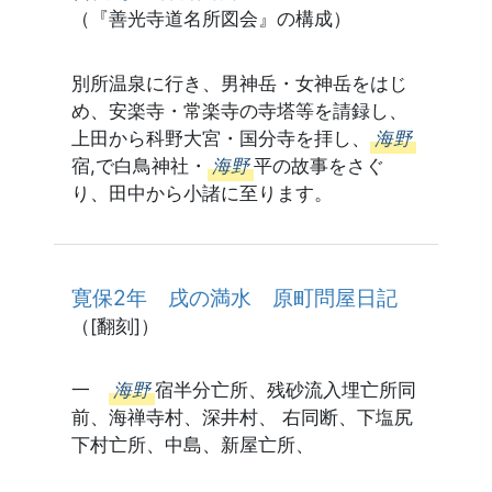
（『善光寺道名所図会』の構成）
別所温泉に行き、男神岳・女神岳をはじ
め、安楽寺・常楽寺の寺塔等を請録し、
上田から科野大宮・国分寺を拝し、
海野
宿,で白鳥神社・
海野
平の故事をさぐ
り、田中から小諸に至ります。
寛保2年 戌の満水 原町問屋日記
（[翻刻]）
一
海野
宿半分亡所、残砂流入埋亡所同
前、海禅寺村、深井村、 右同断、下塩尻
下村亡所、中島、新屋亡所、