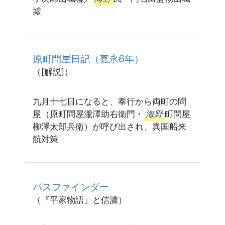
墟
原町問屋日記（嘉永6年）
（[解説]）
九月十七日になると、奉行から両町の問
屋（原町問屋瀧澤助右衛門・
海野
町問屋
柳澤太郎兵衛）が呼び出され、異国船来
航対策
パスファインダー
（『平家物語』と信濃）