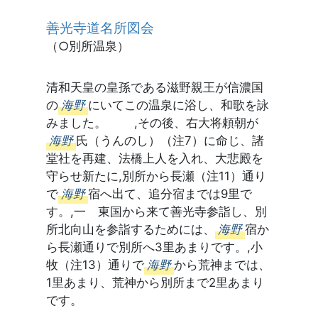
善光寺道名所図会
（○別所温泉）
清和天皇の皇孫である滋野親王が信濃国
の
海野
にいてこの温泉に浴し、和歌を詠
みました。 ,その後、右大将頼朝が
海野
氏（うんのし）（注7）に命じ、諸
堂社を再建、法橋上人を入れ、大悲殿を
守らせ新たに,別所から長瀬（注11）通り
で
海野
宿へ出て、追分宿までは9里で
す。,一 東国から来て善光寺参詣し、別
所北向山を参詣するためには、
海野
宿か
ら長瀬通りで別所へ3里あまりです。,小
牧（注13）通りで
海野
から荒神までは、
1里あまり、荒神から別所まで2里あまり
です。