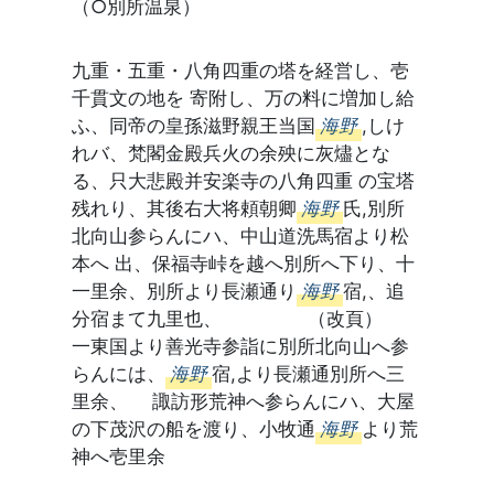
（○別所温泉）
九重・五重・八角四重の塔を経営し、壱
千貫文の地を 寄附し、万の料に増加し給
ふ、同帝の皇孫滋野親王当国
海野
,しけ
れバ、梵閣金殿兵火の余殃に灰燼とな
る、只大悲殿并安楽寺の八角四重 の宝塔
残れり、其後右大将頼朝卿
海野
氏,別所
北向山参らんにハ、中山道洗馬宿より松
本へ 出、保福寺峠を越へ別所へ下り、十
一里余、別所より長瀬通り
海野
宿,、追
分宿まて九里也、 （改頁）
一東国より善光寺参詣に別所北向山へ参
らんには、
海野
宿,より長瀬通別所へ三
里余、 諏訪形荒神へ参らんにハ、大屋
の下茂沢の船を渡り、小牧通
海野
より荒
神へ壱里余