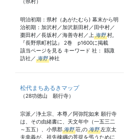
（県村）
明治初期：県村（あがたむら) 幕末から明
治初期：加沢村／加沢新田村／田中村／
棗田村／長坂村／海善寺村／上
海野
村,
『長野県町村誌』 2巻 p1600に掲載
該当ページを見る キーワード 社： 縣諏
訪社／
海野
神社
松代まちあるきマップ
（28功徳山 願行寺）
宗派／浄土宗、本尊／阿弥陀如来 願行寺
は、その由緒書に、天文年中（一五三二
～五五）、小県郡
海野
荘,の
海野
左京太
夫幸義が、祖先棟綱の菩提を弔うために