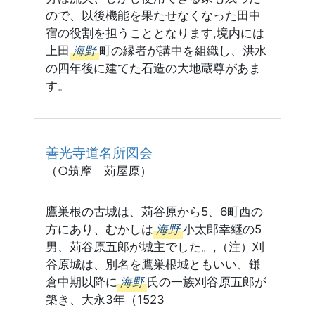
ので、以後機能を果たせなくなった田中
宿の役割を担うこととなります,境内には
上田
海野
町の縁者が講中を組織し、洪水
の四年後に建てた石造の大地蔵尊があま
す。
善光寺道名所図会
（○筑摩 苅屋原）
鷹巣根の古城は、苅谷原から5、6町西の
方にあり、むかしは
海野
小太郎幸継の5
男、苅谷原五郎が城主でした。,（注）刈
谷原城は、別名を鷹巣根城ともいい、鎌
倉中期以降に
海野
氏の一族刈谷原五郎が
築き、大永3年（1523