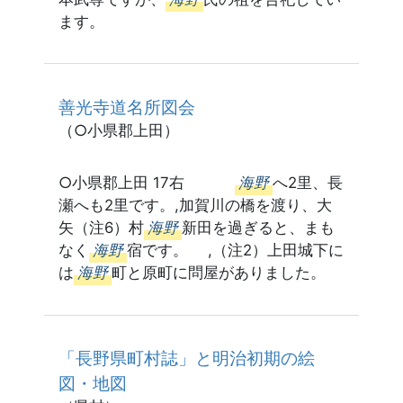
ます。
善光寺道名所図会
（○小県郡上田）
○小県郡上田 17右
海野
へ2里、長
瀬へも2里です。,加賀川の橋を渡り、大
矢（注6）村
海野
新田を過ぎると、まも
なく
海野
宿です。 ,（注2）上田城下に
は
海野
町と原町に問屋がありました。
「長野県町村誌」と明治初期の絵
図・地図