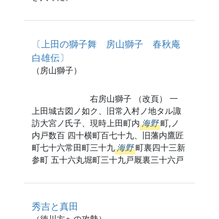
〔上田の獅子舞 房山獅子 春秋庵
白雄伝〕
（房山獅子）
右房山獅子 （改頁） 一
上田城古図ノ如ク、旧常入村ノ地タル諏
訪大宮ノ氏子、現時上田町内
海野
町,ノ
内戸数百 四十横町百七十九、旧藩内鷹匠
町七十六常田町三十九
海野
町裏四十三新
参町 五十六丸堀町三十九戸厩裏三十六戸
秀吉と真田