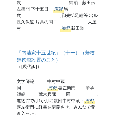
次 御泊 藤田伝
左衛門 下十五日
海野
馬
次 ,御先払足軽等 出ル
長久保道 片具の間ニ 大屋
村
海野
新田道
「内藤家十五世紀」（十一）（藩校
進徳館設置のこと）
（[現代訳]）
文学師範 中村中蔵
同
海野
喜左衛門 筆学
師範 荒木兵蔵 同 ,
進徳館では1か月に数回中村中蔵・
海野
喜左衛門に経書を講義させ、みんなで聞
き入った。