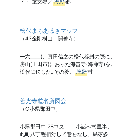
ド： 童女郷／
海野
郷
松代まちあるきマップ
（43金剛樹山 開善寺）
一六二二)、真田信之の松代移封の際に、
房山(上田市)にあった海善寺(海禅寺)を､
松代に移した｡その後、
海野
村
善光寺道名所図会
（○小県郡田中）
小県郡田中 28中央 小諸へ弐里半、
此町八丁程相対して巷をなし、民家多