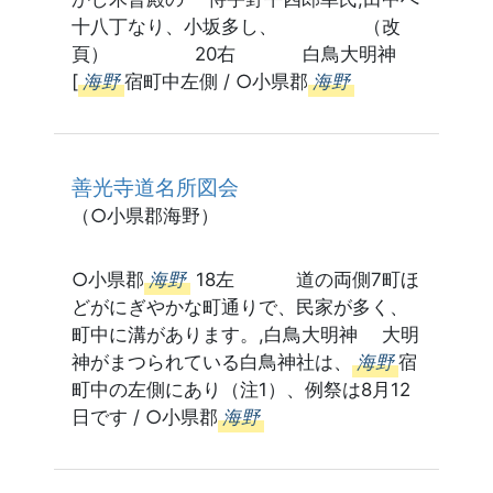
十八丁なり、小坂多し、 （改
頁） 20右 白鳥大明神
[
海野
宿町中左側 / ○小県郡
海野
善光寺道名所図会
（○小県郡海野）
○小県郡
海野
18左 道の両側7町ほ
どがにぎやかな町通りで、民家が多く、
町中に溝があります。,白鳥大明神 大明
神がまつられている白鳥神社は、
海野
宿
町中の左側にあり（注1）、例祭は8月12
日です / ○小県郡
海野