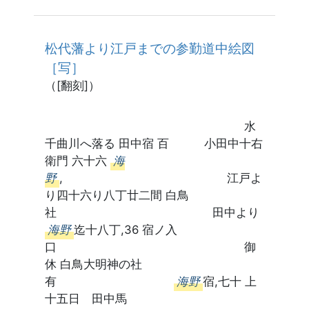
松代藩より江戸までの参勤道中絵図
［写］
（[翻刻]）
水
千曲川へ落る 田中宿 百 小田中十右
衛門 六十六
海
野
, 江戸よ
り四十六り八丁廿二間 白鳥
社 田中より
海野
迄十八丁,36 宿ノ入
口 御
休 白鳥大明神の社
有
海野
宿,七十 上
十五日 田中馬