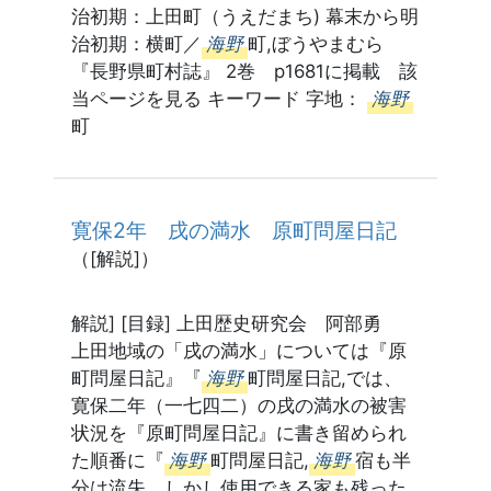
治初期：上田町（うえだまち) 幕末から明
治初期：横町／
海野
町,ぼうやまむら
『長野県町村誌』 2巻 p1681に掲載 該
当ページを見る キーワード 字地：
海野
町
寛保2年 戌の満水 原町問屋日記
（[解説]）
解説] [目録] 上田歴史研究会 阿部勇
上田地域の「戌の満水」については『原
町問屋日記』『
海野
町問屋日記,では、
寛保二年（一七四二）の戌の満水の被害
状況を『原町問屋日記』に書き留められ
た順番に『
海野
町問屋日記,
海野
宿も半
分は流失、しかし使用できる家も残った