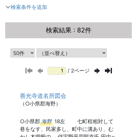
検索条件を追加
検索結果
: 82件
/ 2ページ
善光寺道名所図会
（○小県郡海野）
○小県郡
海野
18左 七町程相対して
巷をなす、民家多し、町中に溝あり、む
かし木曽殿の 侍宇野平四郎幸氏,田中へ