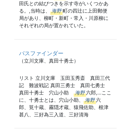
田氏との結びつきを示す寺がいくつかあ
る。,当時は、
海野
町の四辻に上田郵便
局があり、柳町・新町・常入・川原柳に
それぞれの局が置かれていた。
パスファインダー
（立川文庫、真田十勇士）
リスト 立川文庫 玉田玉秀斎 真田三代
記 難波戦記 真田三勇士 真田七勇士
真田十勇士 穴山小助
海野
六郎,…ここ
に、十勇士とは、穴山小助、
海野
六
郎、筧十蔵、霧隠才蔵、猿飛佐助、根津
甚八、三好為三入道、三好清海