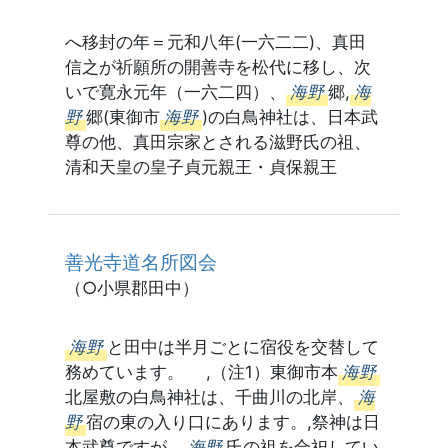
へ移封の年＝元和八年(一六二二)、真田
信之が祈願所の開善寺を松代に移し、次
いで寛永元年（一六二四）、
海野
郷,
海
野
郷(東御市
海野
)の白鳥神社は、日本武
尊の他、真田宗家とされる滋野氏の祖、
清和天皇の皇子貞元親王・貞保親王
善光寺道名所図会
（○小県郡田中）
海野
と田中は半月ごとに宿役を交替して
務めています。 ,（注1）東御市本
海野
北屋敷の白鳥神社は、千曲川の北岸、
海
野
宿の東の入り口にあります。,祭神は日
本武尊ですが、
海野
氏の祖を合祀してい