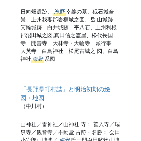
日向畑遺跡、
海野
幸義の墓、砥石城全
景、上州我妻郡岩櫃城之図、岳 山城跡
箕輪城跡 白井城跡 平八石、上州利根
郡沼田城之図,真田信之霊屋、松代長国
寺 開善寺 大林寺・大輪寺 願行事
大英寺 白鳥神社 松尾古城之 図、白鳥
神社
海野
系図
「長野県町村誌」と明治初期の絵
図・地図
（中川村）
山神社／雷神社／山神社 寺： 善入寺／瑞
泉寺／観音寺／不動堂 古跡・名勝： 会田
小次郎山城墟／
海野
氏一門召田監物山城