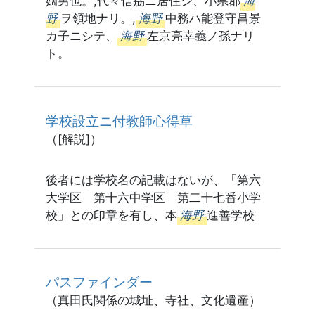
嫡男也。,代々信刕ニ居住シ、小県郡
海
野
ヲ領地ナリ。,
海野
中務ハ能登守昌景
カ子ニシテ、
海野
左京亮幸義ノ孫ナリ
ト。
学校設立ニ付教師心得草
（[解説]）
後者には学校名の記載はないが、「第六
大学区 第十六中学区 第二十七番小学
校」との印章を有し、本
海野
進善学校
パスファインダー
（真田氏関係の城址、寺社、文化遺産）