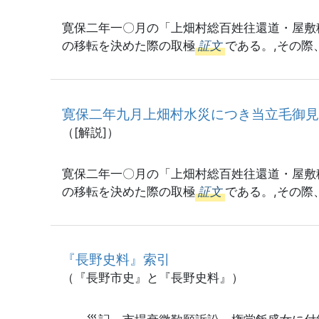
寛保二年一〇月の「上畑村総百姓往還道・屋敷
の移転を決めた際の取極
証文
である。,その
寛保二年九月上畑村水災につき当立毛御
（[解説]）
寛保二年一〇月の「上畑村総百姓往還道・屋敷
の移転を決めた際の取極
証文
である。,その
『長野史料』索引
（『長野市史』と『長野史料』）