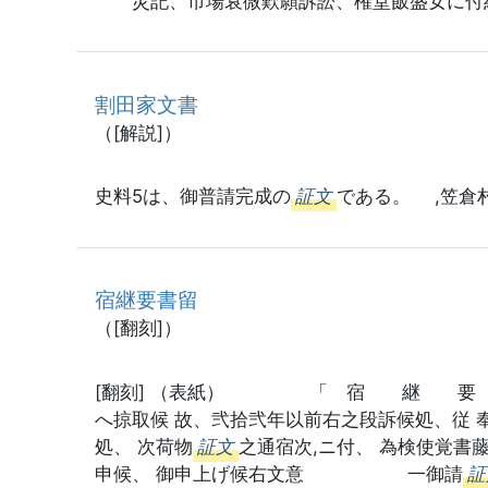
災記、市場衰微歎願訴訟、権堂飯盛女に付
割田家文書
（[解説]）
史料5は、御普請完成の
証文
である。 ,笠倉
宿継要書留
（[翻刻]）
[翻刻] （表紙） 「 宿 継 要
へ掠取候 故、弐拾弐年以前右之段訴候処、従 
処、 次荷物
証文
之通宿次,ニ付、 為検使覚書
申候、 御申上げ候右文意 一御請
証