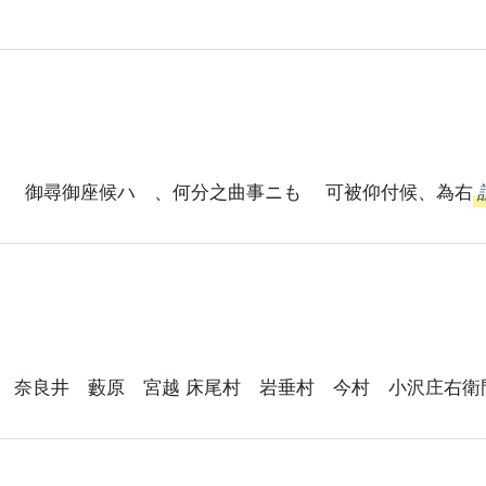
之 御尋御座候ハゝ、何分之曲事ニも 可被仰付候、為右
 奈良井 藪原 宮越 床尾村 岩垂村 今村 小沢庄右衛