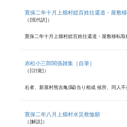
寛保二年十月上畑村総百姓往還道・屋敷
（[現代訳]）
寛保二年十月上畑村総百姓往還道・屋敷移転取
赤松小三郎関係雑集［自筆］
（[(2)覚]）
右者、新屋村熊吉亀(鬮)当り相成 候所、同人
寛保二年八月上畑村水災救恤願
（[解説]）