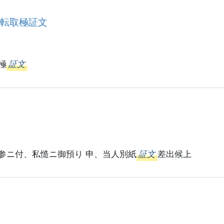
移転取極証文
極
証文
不参ニ付、私慥ニ御預り 申、当人別紙
証文
差出候上