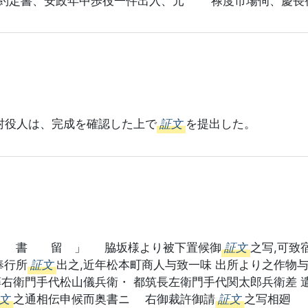
約定書、安政年中歩役一件出入、元 禄度市場伺、慶長
村役人は、完成を確認した上で
証文
を提出した。
 書 留 」 脇坂様より被下置候御
証文
之写,可致
奉行所
証文
出之,近年松本町商人与致一味 出所より之作物
藤右衛門手代松山儀兵衛・ 都筑長左衛門手代関太郎兵衛差 
文
之通相伝申候而奥書ニ 右御裁許御請
証文
之写相廻