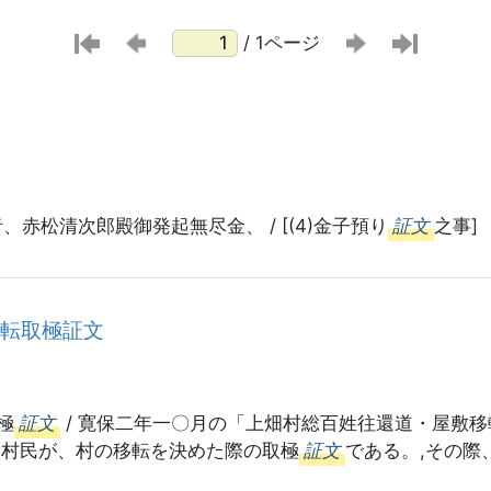
/ 1ページ
、赤松清次郎殿御発起無尽金、 / [(4)金子預り
証文
之事]
移転取極証文
極
証文
/ 寛保二年一〇月の「上畑村総百姓往還道・屋敷移
た村民が、村の移転を決めた際の取極
証文
である。,その