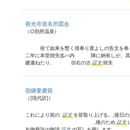
善光寺道名所図会
（○別所温泉）
依て如来を暫く借奉り度よしの告文を奉
二年に本堂焼失迄ハ内 陣に納有しが、其
建連ねたり、 但右の古
証文
焼失
宿継要書留
（[現代訳]）
これにより前の
証文
を皆取り上げる。,後日
,後のため
証文
右御裁許の御請
証文
の写しを廻します。