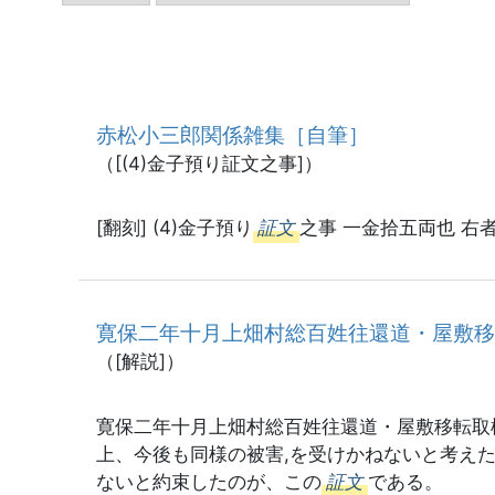
赤松小三郎関係雑集［自筆］
（[(4)金子預り証文之事]）
[翻刻] (4)金子預り
証文
之事 一金拾五両也 右者
寛保二年十月上畑村総百姓往還道・屋敷
（[解説]）
寛保二年十月上畑村総百姓往還道・屋敷移転取
上、今後も同様の被害,を受けかねないと考え
ないと約束したのが、この
証文
である。