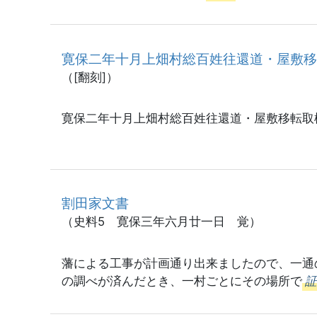
寛保二年十月上畑村総百姓往還道・屋敷
（[翻刻]）
寛保二年十月上畑村総百姓往還道・屋敷移転取
割田家文書
（史料5 寛保三年六月廿一日 覚）
藩による工事が計画通り出来ましたので、一通
の調べが済んだとき、一村ごとにその場所で