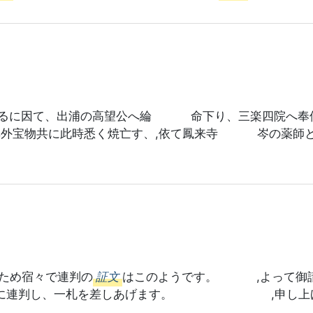
るに因て、出浦の高望公へ綸 命下り、三楽四院へ奉
外宝物共に此時悉く焼亡す、,依て鳳来寺 岑の薬師と
のため宿々で連判の
証文
はこのようです。 ,よって御
に連判し、一札を差しあげます。 ,申し上げた