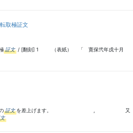
移転取極証文
極
証文
/ [翻刻] 1 （表紙） 「 寛保弐年戌十
の
証文
を差上げます。 , 又 六 右に
証文