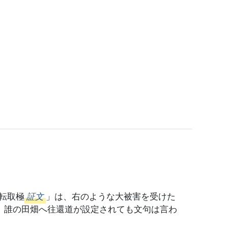
転取極
証文
」は、右のような大被害を受けた
際、誰の田畑へ往還道が設定されても文句は言わ