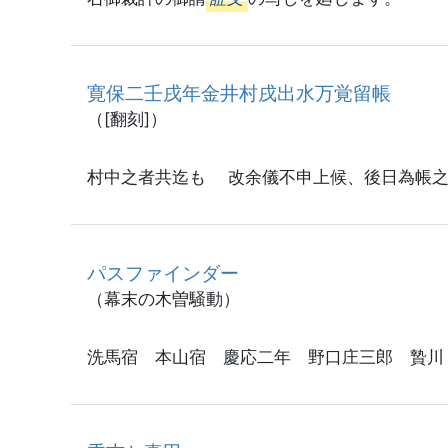
寛保二壬戌年金井村戌出水万覚留帳
（[翻刻]）
村中之者共迄も 改余儀不申上候、後日為帳
パスファインダー
（幕末の木曽騒動）
洗馬宿 本山宿 慶応二年 野口庄三郎 贄川