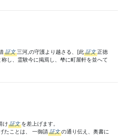
借
証文
三河,の守護より越さる、[此
証文
正徳
称し、霊験今に掲焉し、梺に町屋軒を並へて
請け
証文
を差上げます。
ことは、 一御請
証文
の通り伝え、奥書に