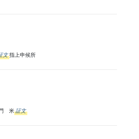
証文
指上申候所
門 米
証文