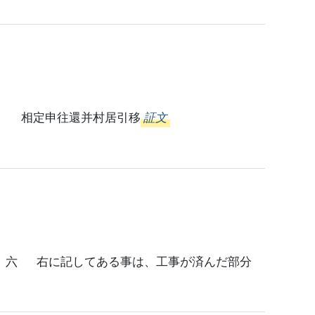
月 相定申往還并村居引移
証文
記してある事は、工事が済んだ部分