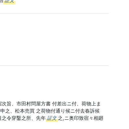
宿
証文
宿次旨、市田村問屋方書 付差出ニ付、荷物上ま
与申之、松本売買 之荷物付通り候ニ付去春訴候
遣之令穿鑿之所、先年
証文
之,ニ奥印致宿々相廻