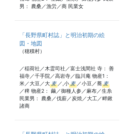
男： 農桑／漁労／商 民業女
「長野県町村誌」と明治初期の絵
図・地図
（穂積村）
／稲荷社／木霊司社／富士浅間社 寺： 善
福寺／千手院／高岩寺／臨川庵 物産1：
米／大豆／大
麦
／,小
麦
／小豆／蕎
麦
／稗 物産2： 繭／御種人参／麻布／生糸
民業男： 農桑／伐薪／炭焼／大工／畔鍬
諸商