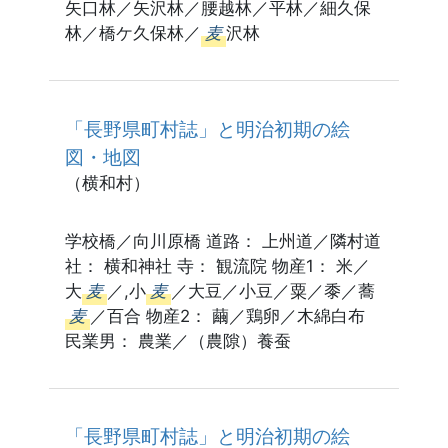
矢口林／矢沢林／腰越林／平林／細久保
林／橋ケ久保林／
麦
沢林
「長野県町村誌」と明治初期の絵
図・地図
（横和村）
学校橋／向川原橋 道路： 上州道／隣村道
社： 横和神社 寺： 観流院 物産1： 米／
大
麦
／,小
麦
／大豆／小豆／粟／黍／蕎
麦
／百合 物産2： 繭／鶏卵／木綿白布
民業男： 農業／（農隙）養蚕
「長野県町村誌」と明治初期の絵