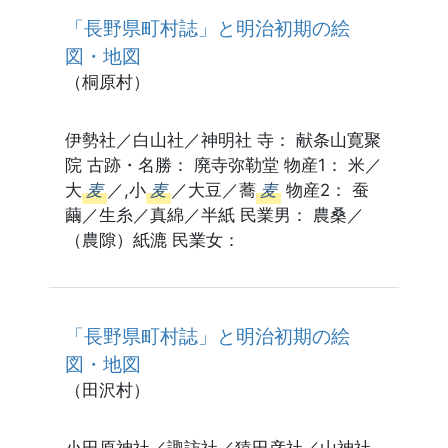
「長野県町村誌」と明治初期の絵
図・地図
（桐原村）
伊勢社／白山社／神明社 寺： 献条山寛聚
院 古跡・名勝： 廃寺弥勒堂 物産1： 米／
大
麦
／,小
麦
／大豆／蕎
麦
物産2： 蚕
繭／生糸／真綿／半紙 民業男： 農桑／
（農隙）紙漉 民業女：
「長野県町村誌」と明治初期の絵
図・地図
（田沢村）
小田原神社／諏訪社／猿田彦社／山神社