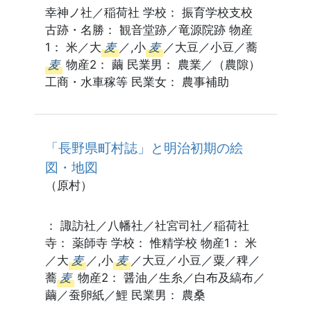
幸神ノ社／稲荷社 学校： 振育学校支校
古跡・名勝： 観音堂跡／竜源院跡 物産
1： 米／大
麦
／,小
麦
／大豆／小豆／蕎
麦
物産2： 繭 民業男： 農業／（農隙）
工商・水車稼等 民業女： 農事補助
「長野県町村誌」と明治初期の絵
図・地図
（原村）
： 諏訪社／八幡社／社宮司社／稲荷社
寺： 薬師寺 学校： 惟精学校 物産1： 米
／大
麦
／,小
麦
／大豆／小豆／粟／稗／
蕎
麦
物産2： 醤油／生糸／白布及縞布／
繭／蚕卵紙／鯉 民業男： 農桑