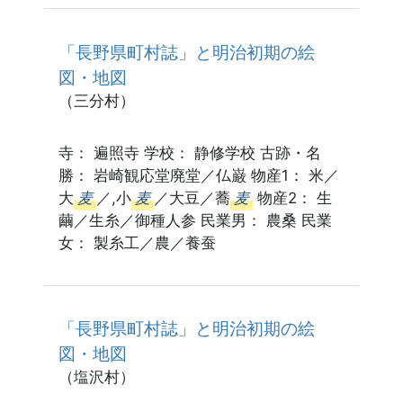
「長野県町村誌」と明治初期の絵
図・地図
（三分村）
寺： 遍照寺 学校： 静修学校 古跡・名
勝： 岩崎観応堂廃堂／仏巌 物産1： 米／
大
麦
／,小
麦
／大豆／蕎
麦
物産2： 生
繭／生糸／御種人参 民業男： 農桑 民業
女： 製糸工／農／養蚕
「長野県町村誌」と明治初期の絵
図・地図
（塩沢村）