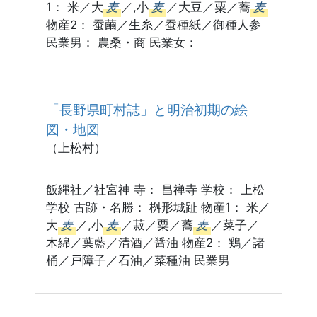
1： 米／大
麦
／,小
麦
／大豆／粟／蕎
麦
物産2： 蚕繭／生糸／蚕種紙／御種人参
民業男： 農桑・商 民業女：
「長野県町村誌」と明治初期の絵
図・地図
（上松村）
飯縄社／社宮神 寺： 昌禅寺 学校： 上松
学校 古跡・名勝： 桝形城趾 物産1： 米／
大
麦
／,小
麦
／菽／粟／蕎
麦
／菜子／
木綿／葉藍／清酒／醤油 物産2： 鶏／諸
桶／戸障子／石油／菜種油 民業男