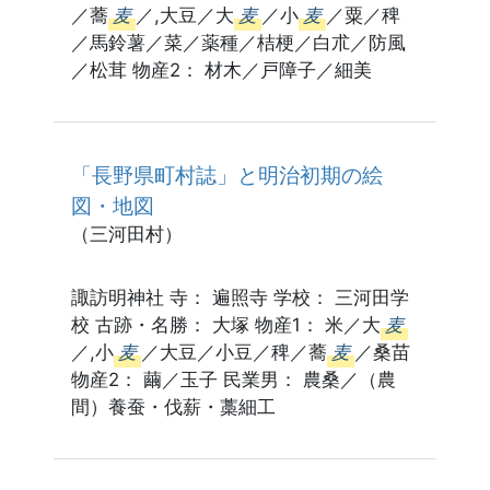
／蕎
麦
／,大豆／大
麦
／小
麦
／粟／稗
／馬鈴薯／菜／薬種／桔梗／白朮／防風
／松茸 物産2： 材木／戸障子／細美
「長野県町村誌」と明治初期の絵
図・地図
（三河田村）
諏訪明神社 寺： 遍照寺 学校： 三河田学
校 古跡・名勝： 大塚 物産1： 米／大
麦
／,小
麦
／大豆／小豆／稗／蕎
麦
／桑苗
物産2： 繭／玉子 民業男： 農桑／（農
間）養蚕・伐薪・藁細工