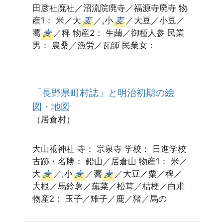
田彦社廃社／沼流院廃寺／福源寺廃寺 物
産1： 米／大
麦
／,小
麦
／大豆／小豆／
蕎
麦
／稗 物産2： 生繭／御種人参 民業
男： 農桑／漁労／瓦師 民業女：
「長野県町村誌」と明治初期の絵
図・地図
（居倉村）
大山祗神社 寺： 宗泉寺 学校： 日進学校
古跡・名勝： 鉛山／居倉山 物産1： 米／
大
麦
／,小
麦
／蕎
麦
／大豆／粟／稗／
大根／馬鈴薯／蕪菜／松茸／桔梗／白朮
物産2： 玉子／雉子／鹿／猪／馬の