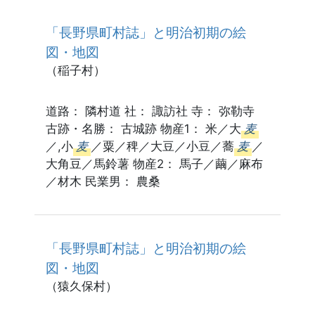
「長野県町村誌」と明治初期の絵
図・地図
（稲子村）
道路： 隣村道 社： 諏訪社 寺： 弥勒寺
古跡・名勝： 古城跡 物産1： 米／大
麦
／,小
麦
／粟／稗／大豆／小豆／蕎
麦
／
大角豆／馬鈴薯 物産2： 馬子／繭／麻布
／材木 民業男： 農桑
「長野県町村誌」と明治初期の絵
図・地図
（猿久保村）