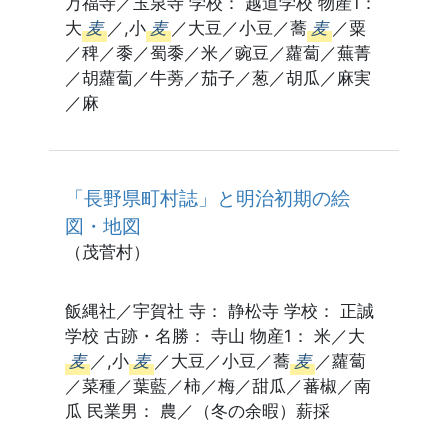
万福寺／玉泉寺 学校： 越道学校 物産1：
大
麦
／,小
麦
／大豆／小豆／蕎
麦
／粟
／稗／黍／蜀黍／米／豌豆／蘿蔔／蕪菁
／胡蘿蔔／牛蒡／茄子／葱／胡瓜／麻実
／麻
「長野県町村誌」と明治初期の絵
図・地図
（茂菅村）
飯縄社／宇賀社 寺： 静松寺 学校： 正誠
学校 古跡・名勝： 寺山 物産1： 米／大
麦
／,小
麦
／大豆／小豆／蕎
麦
／蘿蔔
／菜種／葉藍／柿／梅／甜瓜／蕃椒／南
瓜 民業男： 農／（冬の余暇）薪採