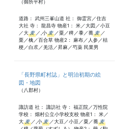
（御所平村）
道路： 武州三峯山道 社： 御霊宮／住吉
大社 寺： 龍昌寺 物産1： 米／大図／小豆
／大
麦
／,小
麦
／粟／稗／黍／蕎
麦
／
栗／檎／百合草 物産2： 麻布／人参／桔
梗／白朮／羌活／昇麻／芍薬 民業男
「長野県町村誌」と明治初期の絵
図・地図
（八郡村）
諏訪道 社： 諏訪社 寺： 福正院／万性院
学校： 畑村公立小学校支校 物産1： 米／
大
麦
／,小
麦
／大豆／小豆／粟／蕎
麦
／稗／蘿蔔（すずしろ） 物産2： 繭／駒