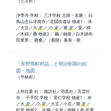
（三才村）
浄専寺 学校： 三才学校 古跡・名勝： 白
鳥山念仏寺廃寺／北国街道址 物産1： 米
／大豆／大
麦
／,小
麦
／蕎
麦
／粟／稗
／木綿／桑 物産2： 繭／鍋釜／白木綿布
民業男： 農桑／（農隙）養蚕・商
「長野県町村誌」と明治初期の絵
図・地図
（平林村）
上州往還 社： 諏訪社／羽黒社／五霊社
寺： 千手院 学校： 里仁学校 物産1： 米
／大
麦
／,小
麦
／大豆／小豆／蕎
麦
／
松茸 物産2： 生繭／生糸／御種人参 民業