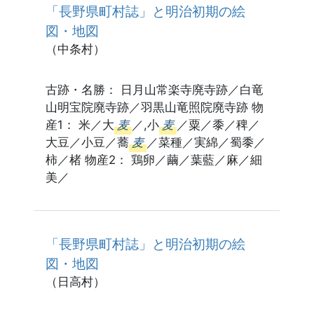
「長野県町村誌」と明治初期の絵
図・地図
（中条村）
古跡・名勝： 日月山常楽寺廃寺跡／白竜
山明宝院廃寺跡／羽黒山竜照院廃寺跡 物
産1： 米／大
麦
／,小
麦
／粟／黍／稗／
大豆／小豆／蕎
麦
／菜種／実綿／蜀黍／
柿／楮 物産2： 鶏卵／繭／葉藍／麻／細
美／
「長野県町村誌」と明治初期の絵
図・地図
（日高村）