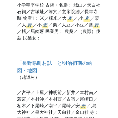
小学稱平学校 古跡・名勝： 城山／天白社
石祠／古城址／塚穴／玄峯院跡／長年寺
跡 物産1： 米／糯米／大
麦
／,小
麦
／栗
／大
麦
／小
麦
／栗／大豆／小豆／蕎
麦
／楮／馬鈴薯 民業男： 農桑／（農隙）伐
薪 民業女：
「長野県町村誌」と明治初期の絵
図・地図
（越道村）
／宮平／上屋／神明前／新井／本村南／
若宮／本村沖／本村西／古宿／尾崎口／
栢木／下尾崎／南平／尾崎／安
麦
／,島
大神社／皇大神社／天白社／金山社 寺：