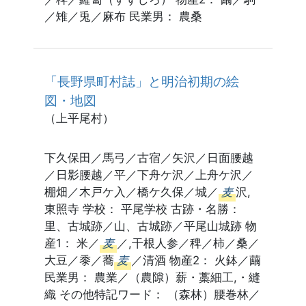
／雉／兎／麻布 民業男： 農桑
「長野県町村誌」と明治初期の絵
図・地図
（上平尾村）
下久保田／馬弓／古宿／矢沢／日面腰越
／日影腰越／平／下舟ケ沢／上舟ケ沢／
棚畑／木戸ケ入／橋ケ久保／城／
麦
沢,
東照寺 学校： 平尾学校 古跡・名勝：
里、古城跡／山、古城跡／平尾山城跡 物
産1： 米／
麦
／,干根人参／稗／柿／桑／
大豆／黍／蕎
麦
／清酒 物産2： 火鉢／繭
民業男： 農業／（農隙）薪・藁細工,・縫
織 その他特記ワード： （森林）腰巻林／