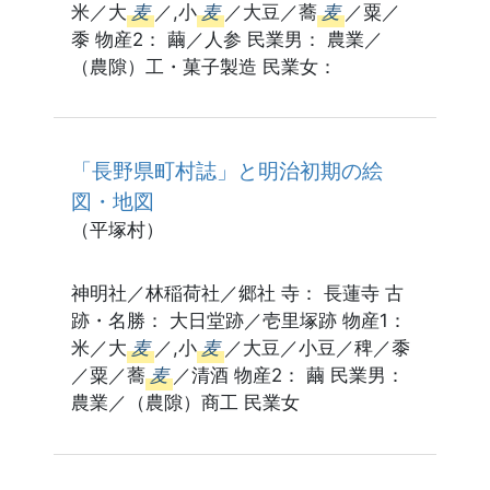
米／大
麦
／,小
麦
／大豆／蕎
麦
／粟／
黍 物産2： 繭／人参 民業男： 農業／
（農隙）工・菓子製造 民業女：
「長野県町村誌」と明治初期の絵
図・地図
（平塚村）
神明社／林稲荷社／郷社 寺： 長蓮寺 古
跡・名勝： 大日堂跡／壱里塚跡 物産1：
米／大
麦
／,小
麦
／大豆／小豆／稗／黍
／粟／蕎
麦
／清酒 物産2： 繭 民業男：
農業／（農隙）商工 民業女