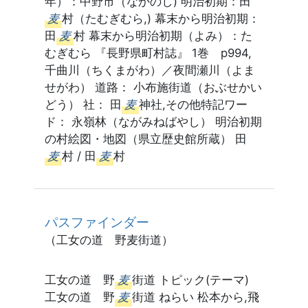
年）：中野市（なかのし) 明治初期：田
麦
村（たむぎむら,) 幕末から明治初期：
田
麦
村 幕末から明治初期（よみ）：た
むぎむら 『長野県町村誌』 1巻 p994,
千曲川（ちくまがわ）／夜間瀬川（よま
せがわ） 道路： 小布施街道（おぶせかい
どう） 社： 田
麦
神社,その他特記ワー
ド： 永嶺林（ながみねばやし） 明治初期
の村絵図・地図（県立歴史館所蔵） 田
麦
村 / 田
麦
村
パスファインダー
（工女の道 野麦街道）
工女の道 野
麦
街道 トピック(テーマ)
工女の道 野
麦
街道 ねらい 松本から,飛