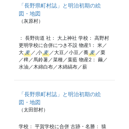
「長野県町村誌」と明治初期の絵
図・地図
（灰原村）
： 長野街道 社： 大上神社 学校： 高野村
更明学校に合併につき不設 物産1： 米／
大
麦
／,小
麦
／大豆／小豆／蕎
麦
／栗
／稗／馬鈴薯／菜種／葉藍 物産2： 繭／
水油／木綿白布／木綿縞布／薪
「長野県町村誌」と明治初期の絵
図・地図
（太田部村）
学校： 平賀学校に合併 古跡・名勝： 猿