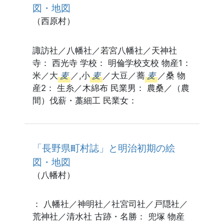
図・地図
（西原村）
諏訪社／八幡社／若宮八幡社／天神社
寺： 西光寺 学校： 明倫学校支校 物産1：
米／大
麦
／,小
麦
／大豆／蕎
麦
／桑 物
産2： 生糸／木綿布 民業男： 農桑／（農
間）伐薪・藁細工 民業女：
「長野県町村誌」と明治初期の絵
図・地図
（八幡村）
： 八幡社／神明社／社宮司社／戸隠社／
荒神社／清水社 古跡・名勝： 兜塚 物産