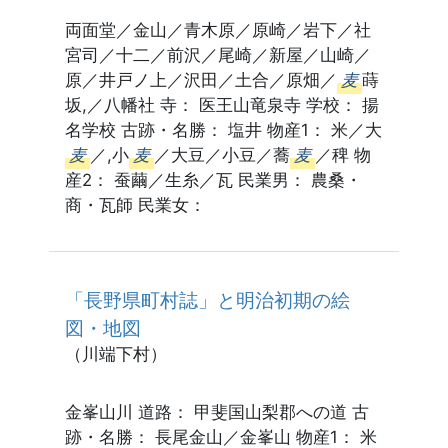
両面堂／金山／青木原／原崎／岩下／社
宮司／十二／前沢／尾崎／新屋／山崎／
原／井戸ノ上／沢田／土合／原畑／
麦
蒔
坂,／八幡社 寺： 医王山竜泉寺 学校： 揚
名学校 古跡・名勝： 塩井 物産1： 米／大
麦
／,小
麦
／大豆／小豆／蕎
麦
／稗 物
産2： 蚕繭／生糸／瓦 民業男： 農桑・
商・瓦師 民業女：
「長野県町村誌」と明治初期の絵
図・地図
（川端下村）
金峯山川 道路： 甲斐国山梨郡への道 古
跡・名勝： 長尾金山／金峯山 物産1： 米