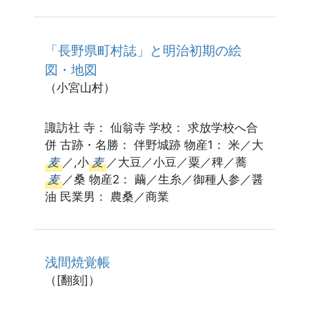
「長野県町村誌」と明治初期の絵
図・地図
（小宮山村）
諏訪社 寺： 仙翁寺 学校： 求放学校へ合
併 古跡・名勝： 伴野城跡 物産1： 米／大
麦
／,小
麦
／大豆／小豆／粟／稗／蕎
麦
／桑 物産2： 繭／生糸／御種人参／醤
油 民業男： 農桑／商業
浅間焼覚帳
（[翻刻]）