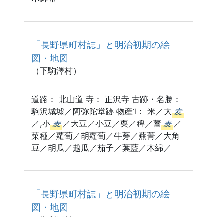
「長野県町村誌」と明治初期の絵
図・地図
（下駒澤村）
道路： 北山道 寺： 正沢寺 古跡・名勝：
駒沢城墟／阿弥陀堂跡 物産1： 米／大
麦
／,小
麦
／大豆／小豆／粟／稗／蕎
麦
／
菜種／蘿蔔／胡蘿蔔／牛蒡／蕪菁／大角
豆／胡瓜／越瓜／茄子／葉藍／木綿／
「長野県町村誌」と明治初期の絵
図・地図