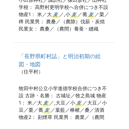
学校： 高野村更明学校へ合併につき不設
物産1： 米／大
麦
／,小
麦
／蕎
麦
／栗／
稗 民業男： 農桑／（農隙）伐薪・炭焼
民業女： 農桑／（農間）養蚕・縫織
「長野県町村誌」と明治初期の絵
図・地図
（往平村）
牧田中村公立小学進徳学校合併につき不
設 古跡・名勝： 古城址／牧之島城 物産
1： 米／大
麦
／,大豆／小
麦
／大豆／小
豆／栗／蕎
麦
／葉藍／棒楮／桑／清酒
物産2： 刻煙草 民業男： 農業／（農間