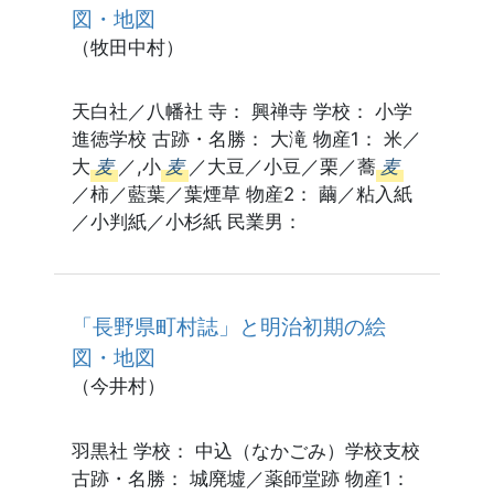
図・地図
（牧田中村）
天白社／八幡社 寺： 興禅寺 学校： 小学
進徳学校 古跡・名勝： 大滝 物産1： 米／
大
麦
／,小
麦
／大豆／小豆／栗／蕎
麦
／柿／藍葉／葉煙草 物産2： 繭／粘入紙
／小判紙／小杉紙 民業男：
「長野県町村誌」と明治初期の絵
図・地図
（今井村）
羽黒社 学校： 中込（なかごみ）学校支校
古跡・名勝： 城廃墟／薬師堂跡 物産1：