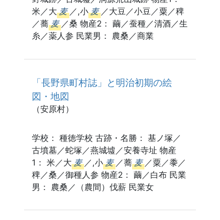
米／大
麦
／,小
麦
／大豆／小豆／粟／稗
／蕎
麦
／桑 物産2： 繭／蚕種／清酒／生
糸／薬人参 民業男： 農桑／商業
「長野県町村誌」と明治初期の絵
図・地図
（安原村）
学校： 種徳学校 古跡・名勝： 基ノ塚／
古墳墓／蛇塚／燕城墟／安養寺址 物産
1： 米／大
麦
／,小
麦
／蕎
麦
／粟／黍／
稗／桑／御種人参 物産2： 繭／白布 民業
男： 農桑／（農間）伐薪 民業女