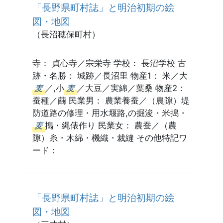
「長野県町村誌」と明治初期の絵
図・地図
（長沼穂保町村）
寺： 貞心寺／宗栄寺 学校： 長沼学校 古
跡・名勝： 城跡／長沼里 物産1： 米／大
麦
／,小
麦
／大豆／実綿／葉桑 物産2：
蚕種／繭 民業男： 農業養蚕／（農隙）堤
防道路の修理・用水堰路,の掘浚・米搗・
麦
搗・縄俵作り 民業女： 農蚕／（農
隙）糸・木綿・機織・裁縫 その他特記ワ
ード：
「長野県町村誌」と明治初期の絵
図・地図