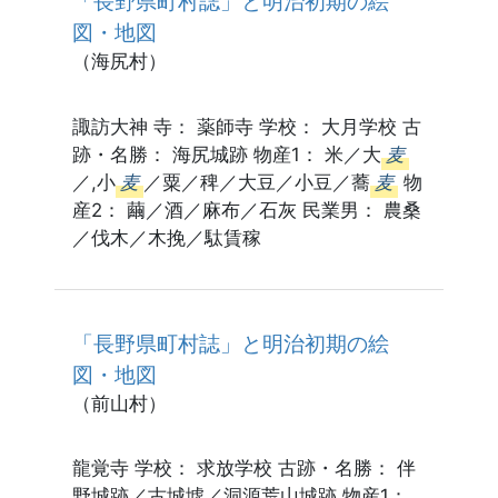
「長野県町村誌」と明治初期の絵
図・地図
（海尻村）
諏訪大神 寺： 薬師寺 学校： 大月学校 古
跡・名勝： 海尻城跡 物産1： 米／大
麦
／,小
麦
／粟／稗／大豆／小豆／蕎
麦
物
産2： 繭／酒／麻布／石灰 民業男： 農桑
／伐木／木挽／駄賃稼
「長野県町村誌」と明治初期の絵
図・地図
（前山村）
龍覚寺 学校： 求放学校 古跡・名勝： 伴
野城跡／古城墟／洞源荒山城跡 物産1：