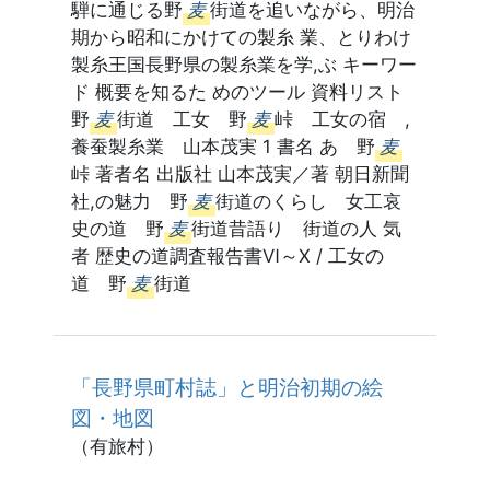
騨に通じる野
麦
街道を追いながら、明治
期から昭和にかけての製糸 業、とりわけ
製糸王国長野県の製糸業を学,ぶ キーワー
ド 概要を知るた めのツール 資料リスト
野
麦
街道 工女 野
麦
峠 工女の宿 ,
養蚕製糸業 山本茂実 1 書名 あゝ野
麦
峠 著者名 出版社 山本茂実／著 朝日新聞
社,の魅力 野
麦
街道のくらし 女工哀
史の道 野
麦
街道昔語り 街道の人 気
者 歴史の道調査報告書Ⅵ～Ⅹ / 工女の
道 野
麦
街道
「長野県町村誌」と明治初期の絵
図・地図
（有旅村）