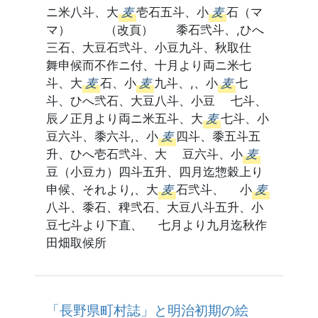
ニ米八斗、大
麦
壱石五斗、小
麦
石（マ
マ） （改頁） 黍石弐斗、,ひへ
三石、大豆石弐斗、小豆九斗、秋取仕
舞申候而不作ニ付、十月より両ニ米七
斗、大
麦
石、小
麦
九斗、,、小
麦
七
斗、ひへ弐石、大豆八斗、小豆 七斗、
辰ノ正月より両ニ米五斗、大
麦
七斗、小
豆六斗、黍六斗,、小
麦
四斗、黍五斗五
升、ひへ壱石弐斗、大 豆六斗、小
麦
豆（小豆カ）四斗五升、四月迄惣穀上り
申候、それより,、大
麦
石弐斗、 小
麦
八斗、黍石、稗弐石、大豆八斗五升、小
豆七斗より下直、 七月より九月迄秋作
田畑取候所
「長野県町村誌」と明治初期の絵