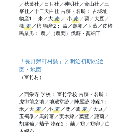
／秋葉社／日月社／神明社／金山社／三
峯社／十二天白社 古跡・名勝： 古城址
物産1： 米／大
麦
／,小
麦
／粟／大豆／
蕎
麦
／柿 物産2： 繭／鶏卵／玉藍／皮楮
民業男： 農／（農間）伐薪・藁細工
「長野県町村誌」と明治初期の絵
図・地図
（富竹村）
／西栄寺 学校： 富竹学校 古跡・名勝：
虎御前之墳／地蔵堂跡／陣屋跡 物産1：
米／大
麦
／,小
麦
／粟／蕎
麦
／大豆／
玉蜀黍／馬鈴薯／実木綿／葉藍／蘿蔔／
胡蘿蔔／茄子 物産2： 繭／鶏／鶏卵／白
木綿布