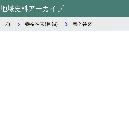
州地域史料アーカイブ
ープ)
養蚕往来(目録)
養蚕往来