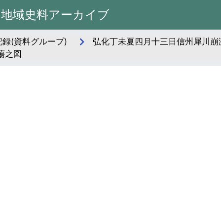
州地域史料アーカイブ
録(資料グループ)
弘化丁未夏四月十三日信州犀川崩激
蕩之図