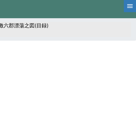
六郡漂蕩之図(目録)