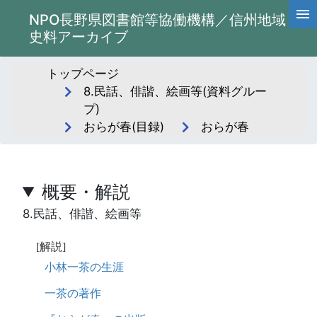
NPO長野県図書館等協働機構／信州地域
史料アーカイブ
トップページ
8.民話、俳諧、絵画等(資料グルー
プ)
おらが春(目録)
おらが春
概要・解説
8.民話、俳諧、絵画等