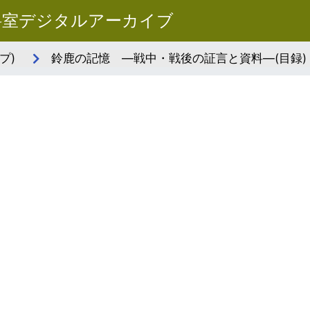
料室デジタルアーカイブ
プ)
鈴鹿の記憶 ―戦中・戦後の証言と資料―(目録)