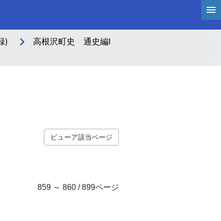
)
高根沢町史 通史編Ⅰ