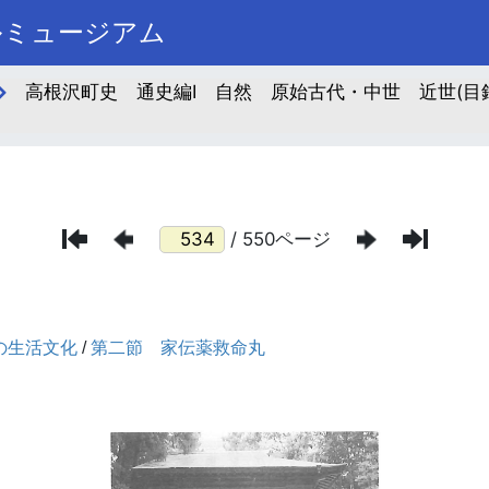
ルミュージアム
高根沢町史 通史編Ⅰ 自然 原始古代・中世 近世(目録
/ 550ページ