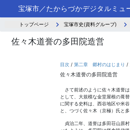
宝塚市／たからづかデジタルミュ
トップページ
宝塚市史(資料グループ)
佐々木道誉の多田院造営