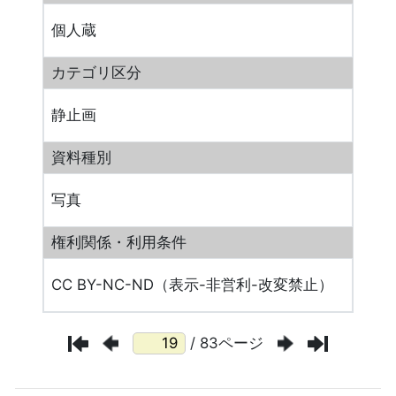
個人蔵
カテゴリ区分
静止画
資料種別
写真
権利関係・利用条件
CC BY-NC-ND（表示-非営利-改変禁止）
/ 83ページ