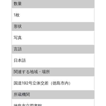
数量
1枚
形状
写真
言語
日本語
関連する地域・場所
国道192号立体交差（徳島市内）
所蔵機関
徳島市立図書館