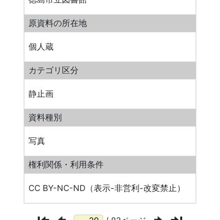
原資料の所在地
個人蔵
カテゴリ区分
静止画
資料種別
写真
権利関係・利用条件
CC BY-NC-ND（表示-非営利-改変禁止）