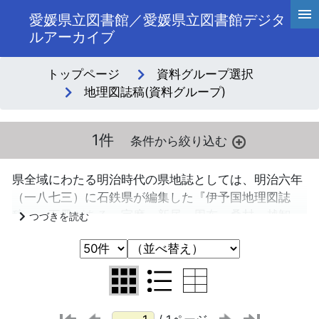
愛媛県立図書館／愛媛県立図書館デジタ
ルアーカイブ
トップページ
資料グループ選択
地理図誌稿(資料グループ)
1件
県全域にわたる明治時代の県地誌としては、明治六年
（一八七三）に石鉄県が編集した『伊予国地理図誌
稿』一五冊がある。宇摩・新居・周布・桑村・越智・
野間・風早・和気・温泉郡の伊予国の東半分の地誌が
残っている。各町村別に境域・田畑面積・戸口・舟車
数・牛馬数・物産・山川池・社寺などを記載し、所々
に詳細な景観図が挿入されている。 （「愛媛県史
地誌Ⅱ」より）