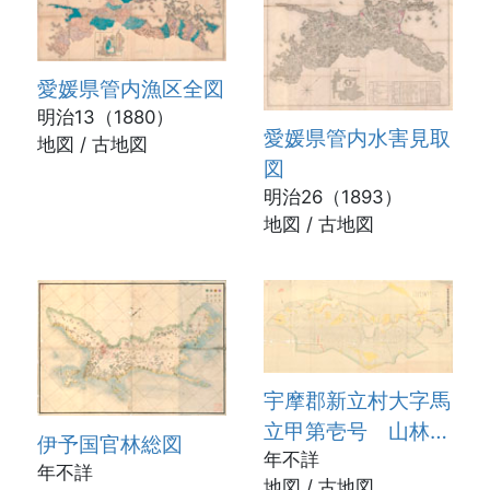
愛媛県管内漁区全図
明治13（1880）
愛媛県管内水害見取
地図 / 古地図
図
明治26（1893）
地図 / 古地図
宇摩郡新立村大字馬
立甲第壱号 山林切
伊予国官林総図
図
年不詳
年不詳
地図 / 古地図