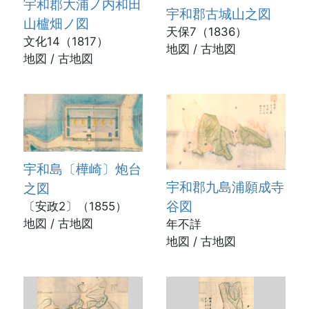
宇和郡大浦ノ内和田
宇和郡古城山之図
山櫨畑ノ図
天保7（1836）
文化14（1817）
地図 / 古地図
地図 / 古地図
宇和島〔樺崎〕炮台
宇和郡九島浦願成寺
之図
谷図
〔安政2〕（1855）
地図 / 古地図
年不詳
地図 / 古地図