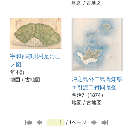
地図 / 古地図
宇和郡槙川村足河山
ノ図
年不詳
沖之島外二島高知県
地図 / 古地図
エ引渡二付同県受取
証並全島絵図面
明治7（1874）
地図 / 古地図
/ 1ページ