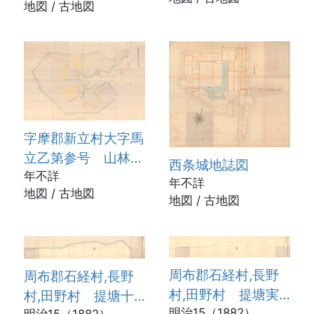
地図 / 古地図
字摩郡新立村大字馬
立乙第参号 山林切
西条城地誌図
図
年不詳
年不詳
地図 / 古地図
地図 / 古地図
周布郡石経村,長野
周布郡石経村,長野
村,田野村 提塘実
村,田野村 提塘十
測図面
明治15（1882）
明治15（1882）