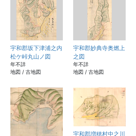
宇和郡坂下津浦之内
宇和郡妙典寺奥燃上
松ケ峠丸山ノ図
之図
年不詳
年不詳
地図 / 古地図
地図 / 古地図
宇和郡増穂村中之川