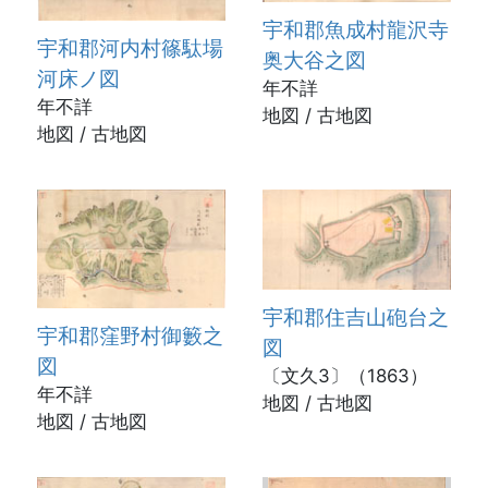
宇和郡魚成村龍沢寺
宇和郡河内村篠駄場
奥大谷之図
河床ノ図
年不詳
年不詳
地図 / 古地図
地図 / 古地図
宇和郡住吉山砲台之
宇和郡窪野村御籔之
図
図
〔文久3〕（1863）
年不詳
地図 / 古地図
地図 / 古地図