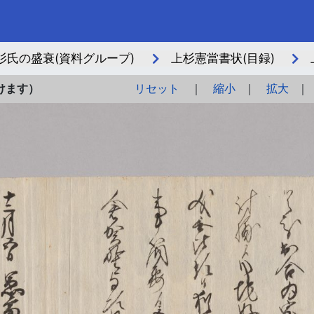
氏の盛衰(資料グループ)
上杉憲當書状(目録)