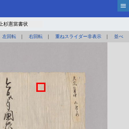
上杉憲當書状