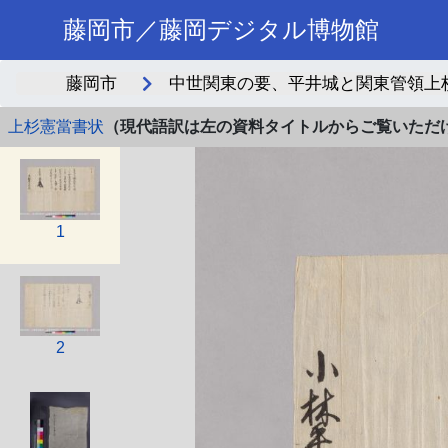
藤岡市／藤岡デジタル博物館
藤岡市
中世関東の要、平井城と関東管領上杉