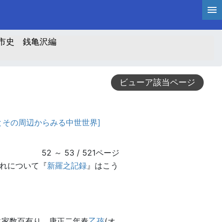
市史 銭亀沢編
ビューア該当ページ