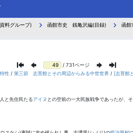
ブ
資料グループ)
函館市史 銭亀沢編(目録)
函館
/ 731ページ