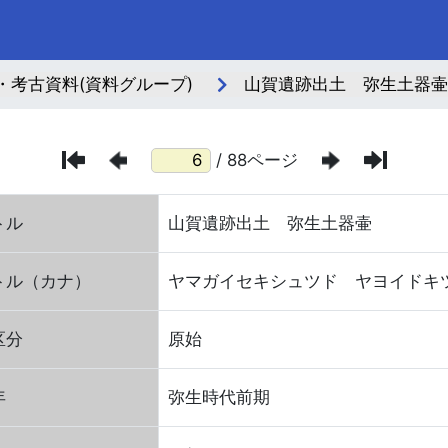
・考古資料(資料グループ)
山賀遺跡出土 弥生土器壷(
/ 88ページ
トル
山賀遺跡出土 弥生土器壷
トル（カナ）
ヤマガイセキシュツド ヤヨイドキ
区分
原始
年
弥生時代前期