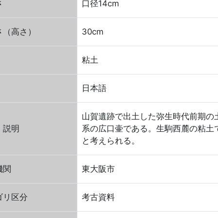
さ
口径14cm
さ（高さ）
30cm
粘土
日本語
山賀遺跡で出土した弥生時代前期の
・説明
系の広口壷である。生駒西麓の粘土
と考えられる。
機関
東大阪市
ゴリ区分
考古資料