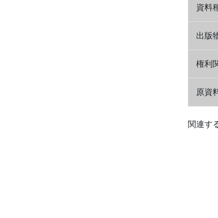
資料
出版
権利
原資
関連す