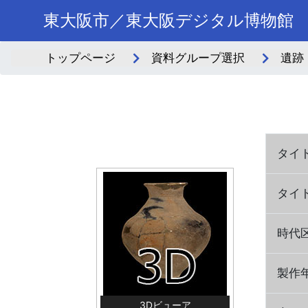
東大阪市／東大阪デジタル博物館
トップページ
資料グループ選択
遺跡
タイ
タイ
時代
製作
3Dビューア