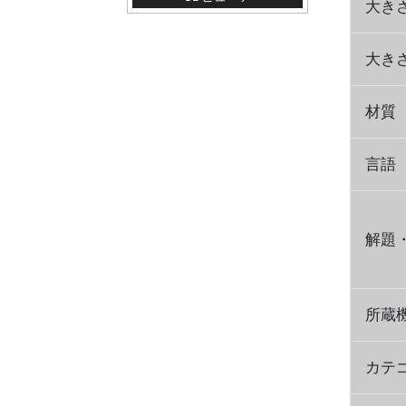
大き
大き
材質
言語
解題
所蔵
カテ