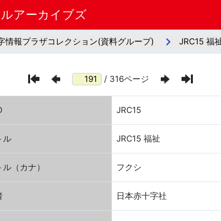
タルアーカイブズ
字情報プラザコレクション(資料グループ)
JRC15 福
/ 316ページ
D
JRC15
トル
JRC15 福祉
トル（カナ）
フクシ
者
日本赤十字社