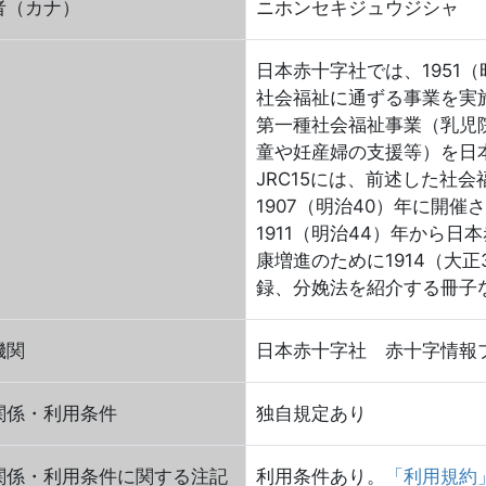
者（カナ）
ニホンセキジュウジシャ
日本赤十字社では、1951
社会福祉に通ずる事業を実
第一種社会福祉事業（乳児
童や妊産婦の支援等）を日
JRC15には、前述した社
1907（明治40）年に開
1911（明治44）年から
康増進のために1914（大
録、分娩法を紹介する冊子
機関
日本赤十字社 赤十字情報
関係・利用条件
独自規定あり
関係・利用条件に関する注記
利用条件あり。
「利用規約