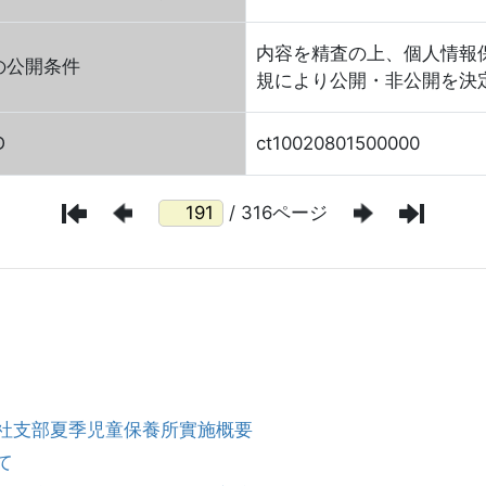
内容を精査の上、個人情報
の公開条件
規により公開・非公開を決
D
ct10020801500000
/ 316ページ
十字社支部夏季児童保養所實施概要
て