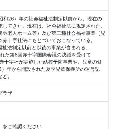
（昭和26）年の社会福祉法制定以前から、現在の
施してきた。現在は、社会福祉法に規定された、
院や老人ホーム等）及び第二種社会福祉事業（児
本赤十字社法にもとづいておこなっている。
会福祉法制定以前と以後の事業が含まれる。
催された第8回赤十字国際会議の決議を受けて
日本赤十字社が実施した結核予防事業や、児童の健
正3）年から開設された夏季児童保養所の運営記
など。
プラザ
」
をご確認ください