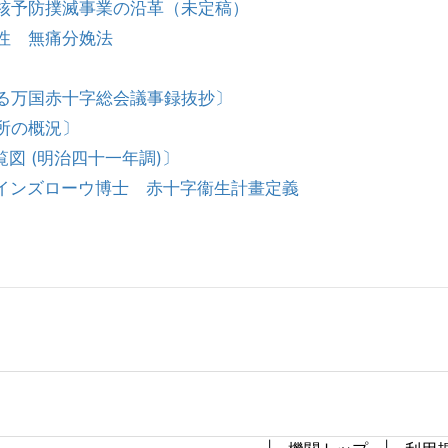
た結核予防撲滅事業の沿革（未定稿）
防性 無痛分娩法
関する万国赤十字総会議事録抜抄〕
談所の概況〕
一覧図 (明治四十一年調)〕
長ウインズローウ博士 赤十字衞生計畫定義