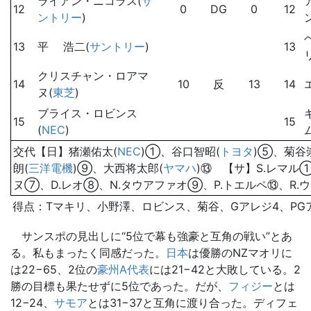
ライアン・ニコラス(
サ
12
0
DG
0
12
ントリー
)
13
平 浩二(
サントリー
)
13
クリスチャン・ロアマ
14
10
反
13
14
ヌ(
東芝
)
ブライス・ロビンス
15
15
(
NEC
)
交代【日】猪瀬佑太(
NEC
)①、谷口智昭(
トヨタ
)⑤、菊谷
朗(
三洋電機
)⑨、大西将太郎(
ヤマハ
)⑬ 【サ】S.レマル
ヌ⑦、D.レオ⑧、N.タウアファオ⑨、P.トエルペ⑬、R.
得点：Tマキリ、小野澤、ロビンス、菊谷、Gアレジ4、PG
サンスポの見出しに“5位で幕も強豪と互角の戦い”とあ
る。私もまったく同感だった。
日本
は優勝のNZマオリに
は22−65、2位の
豪州A代表
には21−42と大敗している。2
勝の目標も果たせずに5位であった。だが、
フィジー
とは
12−24、
サモア
とは31−37と互角に渡り合った。ディフェ