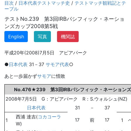
目次
/
日本代表テストマッチ史
/
テストマッチ観戦記とテ
ーブル
テストNo.239 第3回IRBパシフィック・ネーショ
ンズカップ2008第5戦
English
写真
機関誌
平成20年(2008)7月5日 アピアパーク
●
日本代表
31－37
サモア代表
○
あと一歩届かず
サモア
に惜敗
No.476★239 第3回IRBパシフィック・ネーション
2008年7月5日 G：アピアパーク R：S.ウォルシュ(NZ) K
日本代表
31
－
37
西浦 達吉(
コカコーラ
17
前
17
1
1
W)