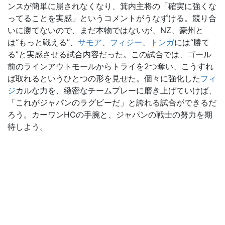
ンスが簡単に崩されなくなり、箕内主将の「確実に強くな
ってることを実感」というコメントがうなずける。競り合
いに勝てないので、まだ本物ではないが、NZ、豪州と
は“もっと戦える”、
サモア
、
フィジー
、
トンガ
には“勝て
る”と実感させる試合内容だった。この試合では、ゴール
前のラインアウトモールからトライを2つ奪い、こうすれ
ば取れるというひとつの形を見せた。個々に強化した
フィ
ジ
カルな力を、緻密なチームプレーに磨き上げていけば、
「これがジャパンのラグビーだ」と誇れる試合ができるだ
ろう。カーワンHCの手腕と、ジャパンの戦士の努力を期
待しよう。