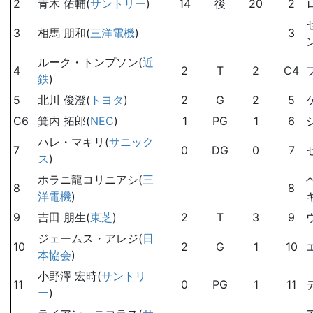
2
青木 佑輔(
サントリー
)
14
後
20
2
3
相馬 朋和(
三洋電機
)
3
ルーク・トンプソン(
近
4
2
T
2
C4
鉄
)
5
北川 俊澄(
トヨタ
)
2
G
2
5
C6
箕内 拓郎(
NEC
)
1
PG
1
6
ハレ・マキリ(
サニック
7
0
DG
0
7
ス
)
ホラニ龍コリニアシ(
三
8
8
洋電機
)
9
吉田 朋生(
東芝
)
2
T
3
9
ジェームス・アレジ(
日
10
2
G
1
10
本協会
)
小野澤 宏時(
サントリ
11
0
PG
1
11
ー
)