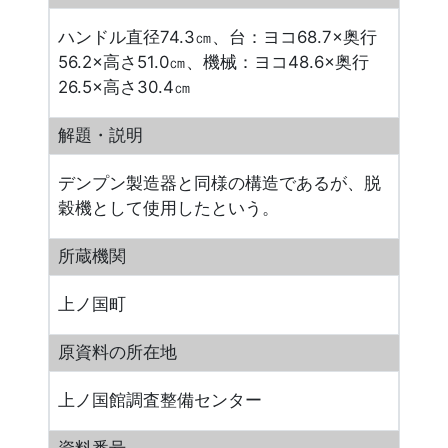
ハンドル直径74.3㎝、台：ヨコ68.7×奥行
56.2×高さ51.0㎝、機械：ヨコ48.6×奥行
26.5×高さ30.4㎝
解題・説明
デンプン製造器と同様の構造であるが、脱
穀機として使用したという。
所蔵機関
上ノ国町
原資料の所在地
上ノ国館調査整備センター