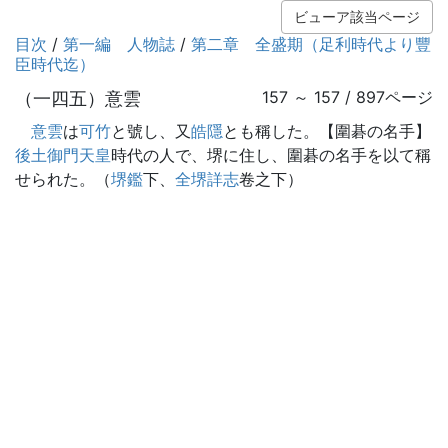
ビューア該当ページ
目次
/
第一編 人物誌
/
第二章 全盛期（足利時代より豐
臣時代迄）
（一四五）意雲
157 ～ 157 / 897ページ
意雲
は
可竹
と號し、又
皓隱
とも稱した。【圍碁の名手】
後土御門天皇
時代の人で、堺に住し、圍碁の名手を以て稱
せられた。（
堺鑑
下、
全堺詳志
卷之下）