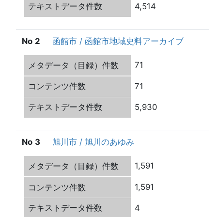
4,514
2
函館市 / 函館市地域史料アーカイブ
71
71
5,930
3
旭川市 / 旭川のあゆみ
1,591
1,591
4