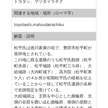
トヨタシ、マツダイラチク
関連する地域・場所（ローマ字）
toyotashi,matsudairachiku
解題・説明
松平氏は徳川家康の祖で、豊田市松平町が
発祥地とされている。
この地に残る遺構のうち松平氏館跡（松平
町赤原）、松平城跡（松平町三斗蒔）、大
給城跡（大内町城下）、高月院（松平町寒
ケ入）の４か所が初期松平氏の様相を伝え
ていることから一括して松平氏遺跡の名称
で史跡指定を受けている。
大給城跡は、主郭を中心とした曲輪群、北
側の谷部を囲い込む曲輪群、南側の居館と