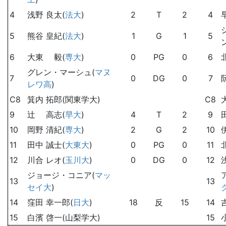
4
浅野 良太(
法大
)
2
T
2
4
5
熊谷 皇紀(
法大
)
1
G
1
5
6
大東 毅(
専大
)
0
PG
0
6
グレン・マーシュ(
マヌ
7
0
DG
0
7
レワ高
)
C8
箕内 拓郎(関東学大)
C8
9
辻 高志(
早大
)
4
T
2
9
10
岡野 清紀(
専大
)
2
G
2
10
11
田中 誠士(
大東大
)
0
PG
0
11
12
川合 レオ(
玉川大
)
0
DG
0
12
ジョージ・コニア(
マッ
13
13
セイ大
)
14
窪田 幸一郎(
日大
)
18
反
15
14
15
白濱 啓一(山梨学大)
15