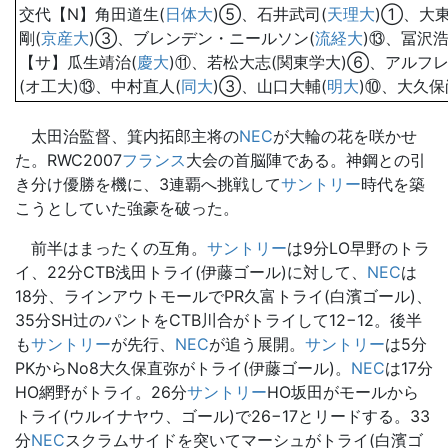
交代【N】角田道生(
日体大
)⑤、石井武司(
天理大
)①、大東
剛(
京産大
)③、ブレンデン・ニールソン(
流経大
)⑬、冨沢
【サ】瓜生靖治(
慶大
)⑪、若松大志(関東学大)⑥、アルフ
(オ工大)⑬、中村直人(
同大
)③、山口大輔(
明大
)⑩、大久保
太田治監督、箕内拓郎主将の
NEC
が大輪の花を咲かせ
た。RWC2007
フランス
大会の首脳陣である。神鋼との引
き分け優勝を機に、3連覇へ挑戦して
サントリー
時代を築
こうとしていた強豪を破った。
前半はまったくの互角。
サントリー
は9分LO早野のトラ
イ、22分CTB浅田トライ(伊藤ゴール)に対して、
NEC
は
18分、ラインアウトモールでPR久富トライ(白濱ゴール)、
35分SH辻のパントをCTB川合がトライして12−12。後半
も
サントリー
が先行、
NEC
が追う展開。
サントリー
は5分
PKからNo8大久保直弥がトライ(伊藤ゴール)。
NEC
は17分
HO網野がトライ。26分
サントリー
HO坂田がモールから
トライ(ウルイナヤウ、ゴール)で26−17とリードする。33
分
NEC
スクラムサイドを突いてマーシュがトライ(白濱ゴ