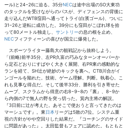
ール)と24−26に迫る。35分
NEC
は途中出場のSO大東功
のタックルを受けながらのパスが、ディフェンスの背後に
走り込んだWTB窪田へ通ってトライ(白濱ゴール)、ついに
31−26と逆転に成功した。39分にも窪田がこぼれ球を拾
って80メートル独走し、
サントリー
の息の根を止め、
NEC
フィフティーンの喜びが国立に爆発した。
スポーツライター藤島大の観戦記から抜粋しよう。
「(前略)前半35分、左PR久富の巧みなターンオーバーか
ら定石どおりにすばやく大きく展開、右PR東の感動的な
ランを経て、SH辻が絶妙のキックを裏へ。CTB川合がイ
ンゴールを陥れた。技術。ゲーム理解。判断。執着心。こ
れも見事な得点だ。そして後半33分、勝利を引き寄せた
ムーブ、スクラムから得意の右8−9−8の『裏』、8−9か
ら内側の7で無人の野を突っ切った。箕内主将の解説。
『3日前に辻が考えた。あそこで使おうと言ってきたのは
マーシュです』。東
日本
リーグは5敗の7位。システム重
視の方針がやや空回りした結果だ。『コーチングのサイド
に問題があった』。太田監督もフェアに認めた。もともと