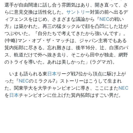
選手が自由闊達に話し合う雰囲気はあり、開き直って、さ
らに意見交換は活性化した。
サントリー
対策の前へ出るデ
ィフェンスをはじめ、さまざまな議論から『
NEC
の戦い
方』は築かれた。再三の猛タックルで顔を凸凹にした辻が
つぶやいた。『自分たちで考えてきたから強いんです』。
(中略)マン・オブ・ザ・マッチは、ジャパン主将でもある
箕内拓郎に尽きる。忘れ難きは、後半16分、辻、白濱のパ
ス、軌道だけで外へ抜き去り、そこから田中が独走、網野
のトライを導いた。あれは美しかった」(ラグマガ)。
いまも語られる東
日本
リーグ戦7位から頂点に駆け上が
った『
NEC
のミラクル7』ストーリーはこうして生まれ
た。関東学大を大学チャンピオンに導き、ここにまた
NEC
を
日本
チャンピオンに仕上げた箕内拓郎はすごい男だ。