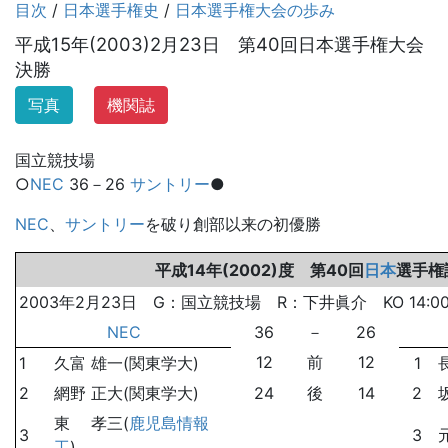
目次
/
日本選手権史
/
日本選手権大会の歩み
平成15年(2003)2月23日 第40回日本選手権大会
決勝
写真
機関誌
国立競技場
○
NEC
36－26
サントリー
●
NEC
、
サントリー
を破り創部以来の初優勝
平成14年(2002)度 第40回
日本
選手権
2003年2月23日 G：国立競技場 R：下井眞介 KO 14:0
NEC
36
－
26
12
前
12
1
久富 雄一(関東学大)
1
2
網野 正大(関東学大)
24
後
14
2
東 孝三(
鹿児島情報
3
3
工
)