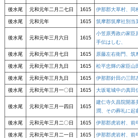
後水尾
元和元年二月二七日
1615
伊那郡大草村、同
後水尾
元和元年
1615
筑摩郡筑摩社別当
小笠原秀政の家臣
後水尾
元和元年三月六日
1615
手伝はしむ、
後水尾
元和元年三月七日
1615
原藤左右衛門、筑
後水尾
元和元年三月九日
1615
松平忠輝の家臣山
後水尾
元和元年三月九日
1615
伊那郡針田の三郎
後水尾
元和元年三月一〇日
1615
大坂篭城中の真田
建仁寺久昌院開基
後水尾
元和元年三月一四日
1615
潤、その葬礼に起
後水尾
元和元年三月二〇日
1615
伊那郡虎岩村、前
後水尾
元和元年三月二一日
1615
伊那郡虎岩村、前