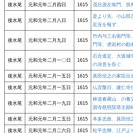
後水尾
元和元年二月四日
1615
茂呂源左衛門、筑
是より先、小山田
後水尾
元和元年二月八日
1615
近況を報ず、
竹内与三右衛門等
後水尾
元和元年二月九日
1615
門等、虎岩村の勘
石合道定、大坂城
後水尾
元和元年二月一〇日
1615
の決意を告ぐ、
後水尾
元和元年二月一五日
1615
真田信之の家臣出
後水尾
元和元年二月一五日
1615
仏涅槃日、建仁寺
林道春羅山、の養
後水尾
元和元年二月一九日
1615
国寺慈照院塔主顕
後水尾
元和元年二月二五日
1615
本多忠政、真田信
後水尾
元和元年二月二六日
1615
松平忠輝、江戸よ