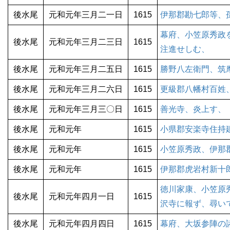
後水尾
元和元年三月二一日
1615
伊那郡勘七郎等、
幕府、小笠原秀政
後水尾
元和元年三月二三日
1615
注進せしむ、
後水尾
元和元年三月二五日
1615
勝野八左衛門、筑
後水尾
元和元年三月二六日
1615
更級郡八幡村百姓
後水尾
元和元年三月三〇日
1615
善光寺、炎上す、
後水尾
元和元年
1615
小県郡安楽寺住持
後水尾
元和元年
1615
小笠原秀政、伊那
後水尾
元和元年
1615
伊那郡虎岩村新十
徳川家康、小笠原
後水尾
元和元年四月一日
1615
沢寺に報ず、尋い
後水尾
元和元年四月四日
1615
幕府、大坂参陣の