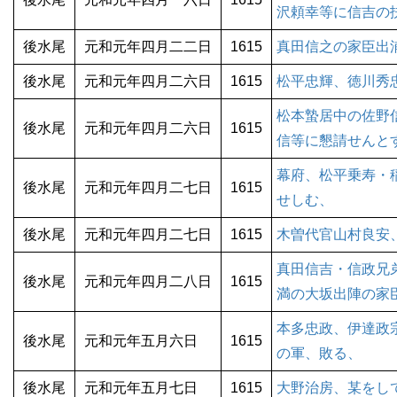
沢頼幸等に信吉の
後水尾
元和元年四月二二日
1615
真田信之の家臣出
後水尾
元和元年四月二六日
1615
松平忠輝、徳川秀
松本蟄居中の佐野
後水尾
元和元年四月二六日
1615
信等に懇請せんと
幕府、松平乗寿・
後水尾
元和元年四月二七日
1615
せしむ、
後水尾
元和元年四月二七日
1615
木曽代官山村良安
真田信吉・信政兄
後水尾
元和元年四月二八日
1615
満の大坂出陣の家
本多忠政、伊達政
後水尾
元和元年五月六日
1615
の軍、敗る、
後水尾
元和元年五月七日
1615
大野治房、某をし