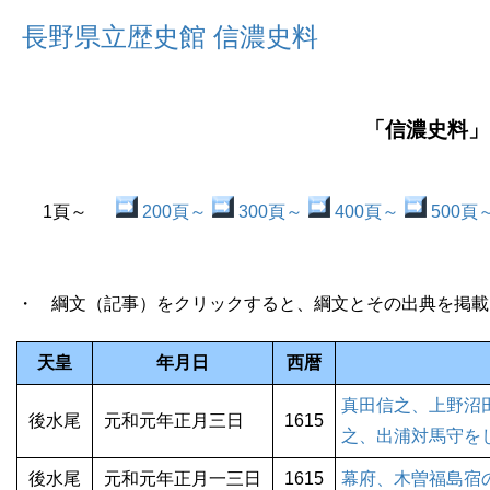
長野県立歴史館 信濃史料
「信濃史料」
1頁～
200頁～
300頁～
400頁～
500頁
・ 綱文（記事）をクリックすると、綱文とその出典を掲載
天皇
年月日
西暦
真田信之、上野沼
後水尾
元和元年正月三日
1615
之、出浦対馬守を
後水尾
元和元年正月一三日
1615
幕府、木曽福島宿