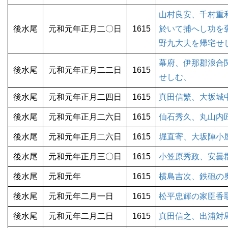
山村良安、千村重
後水尾
元和元年正月二〇日
1615
於いて捕へし功を
野九大夫を帰宅せ
幕府、伊那郡浪合
後水尾
元和元年正月二二日
1615
せしむ、
後水尾
元和元年正月二四日
1615
真田信繁、大坂城
後水尾
元和元年正月二六日
1615
仙石秀久、丸山内
後水尾
元和元年正月二六日
1615
堀直寄、大坂陣小
後水尾
元和元年正月三〇日
1615
小笠原秀政、安曇
後水尾
元和元年
1615
横島吉次、鉄砲の
後水尾
元和元年二月一日
1615
松平忠輝の家臣香
後水尾
元和元年二月二日
1615
真田信之、出浦対