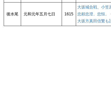
大坂城合戦、小笠
後水尾
元和元年五月七日
1615
忠頼忠澄、忠恒、
大坂方真田信繁も