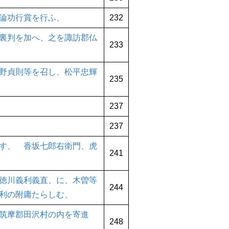
論功行賞を行ふ、
232
裏判を加へ、之を諏訪郡仏
233
野貞則等を召し、松平忠輝
235
237
237
す、 香坂七郎右衛門、虎
241
徳川義利義直、に、木曽等
244
利の附庸たらしむ、
筑摩郡田沢村の内を寄進
248