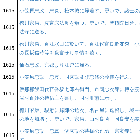
1615
小笠原忠政・忠真、松本城に帰着す、尋いで、諸士の
徳川家康、真言宗法度を頒つ、尋いで、智積院日誉、
1615
法寺に送る、
徳川家康、近江水口に於いて、近江代官長野友秀・小
1615
の長坂信時等を殺害せし事情を聴く、
1615
仙石忠政、京都より江戸に帰る、
1615
小笠原忠政・忠真、同秀政及び忠脩の葬儀を行ふ、
伊那郡飯田代官香坂七郎右衛門、市岡忠次等に榑を渡
1615
岩村百姓の榑借主を書し、同村肝煎に示す、
徳川家康、駿府に帰陣の途次、名古屋に逗留し、城主
1615
の地を加増す、尋いで、家康、山村良勝・同良安を義
小笠原忠政、忠真、父秀政の菩提のため、宗玄寺に、
1615
す、