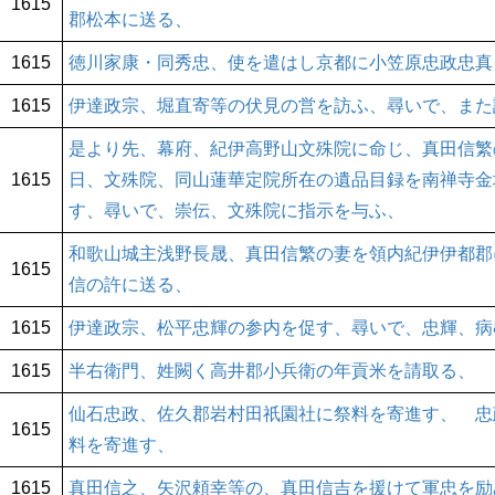
1615
郡松本に送る、
1615
徳川家康・同秀忠、使を遣はし京都に小笠原忠政忠真
1615
伊達政宗、堀直寄等の伏見の営を訪ふ、尋いで、また
是より先、幕府、紀伊高野山文殊院に命じ、真田信繁
1615
日、文殊院、同山蓮華定院所在の遺品目録を南禅寺金
す、尋いで、崇伝、文殊院に指示を与ふ、
和歌山城主浅野長晟、真田信繁の妻を領内紀伊伊都郡
1615
信の許に送る、
1615
伊達政宗、松平忠輝の参内を促す、尋いで、忠輝、病
1615
半右衛門、姓闕く高井郡小兵衛の年貢米を請取る、
仙石忠政、佐久郡岩村田祇園社に祭料を寄進す、 忠
1615
料を寄進す、
1615
真田信之、矢沢頼幸等の、真田信吉を援けて軍忠を励