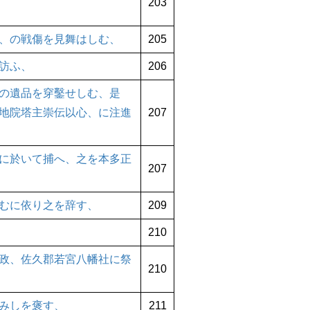
203
、の戦傷を見舞はしむ、
205
訪ふ、
206
の遺品を穿鑿せしむ、是
地院塔主崇伝以心、に注進
207
に於いて捕へ、之を本多正
207
むに依り之を辞す、
209
210
政、佐久郡若宮八幡社に祭
210
みしを褒す、
211