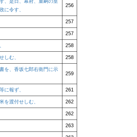
ず、是日、幕府、重嗣の室
256
政に令す、
257
257
、
258
せしむ、
258
書を、香坂七郎右衛門に示
259
等に報ず、
261
米を渡付せしむ、
262
262
263