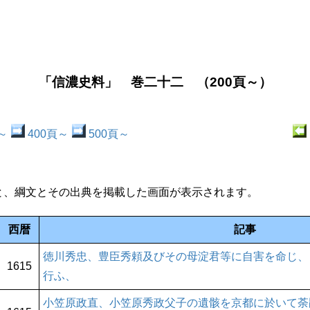
「信濃史料」 巻二十二 （200頁～）
～
400頁～
500頁～
と、綱文とその出典を掲載した画面が表示されます。
西暦
記事
徳川秀忠、豊臣秀頼及びその母淀君等に自害を命じ、
1615
行ふ、
小笠原政直、小笠原秀政父子の遺骸を京都に於いて荼