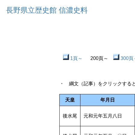
長野県立歴史館 信濃史料
1頁～
200頁～
300頁
・ 綱文（記事）をクリックする
天皇
年月日
後水尾
元和元年五月八日