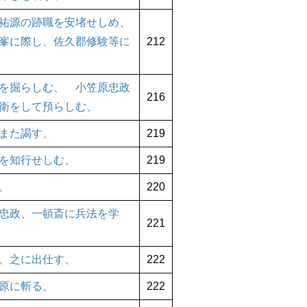
祐源の跡職を安堵せしめ、
峯に際し、佐久郡修験等に
212
を掘らしむ、 小笠原忠政
216
衛をして預らしむ、
また謁す、
219
を知行せしむ、
219
、
220
忠政、一頓斎に兵法を学
221
、之に出仕す、
222
原に斬る、
222