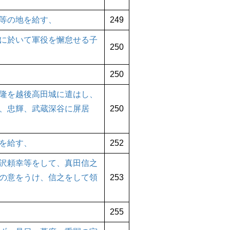
等の地を給す、
249
に於いて軍役を懈怠せる子
250
250
隆を越後高田城に遣はし、
、忠輝、武蔵深谷に屏居
250
を給す、
252
沢頼幸等をして、真田信之
の意をうけ、信之をして領
253
255