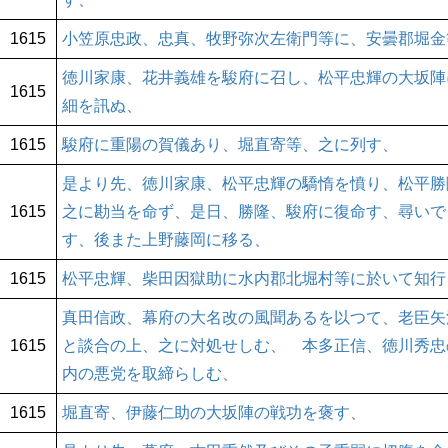
1615
小笠原忠政、忠真、牧野弥次左衛門等に、安曇郡堀金
徳川家康、花井義雄を駿府に召し、松平忠輝の大坂陣
1615
細を訊ぬ、
1615
駿府に重陽の賀儀あり、堀直寄等、之に列す、
是より先、徳川家康、松平忠輝の驕惰を憤り、松平勝
1615
之に勘当を命ず、是日、勝隆、駿府に復命す、尋いで
す、後また上野藤岡に移る、
1615
松平忠輝、柴田因獄助に水内郡北堀村等に於いて知行
真田信政、幕府の大名改の風聞あるを以つて、老臣矢
1615
と談合の上、之に対処せしむ、 本多正信、徳川秀忠
内の悪党を取締らしむ、
1615
堀直寄、伊藤仁助の大坂陣の戦功を褒す、