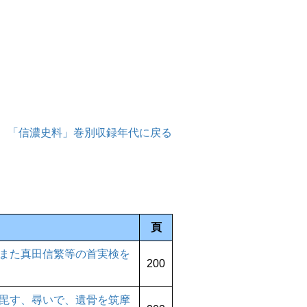
「信濃史料」巻別収録年代に戻る
頁
また真田信繁等の首実検を
200
毘す、尋いで、遺骨を筑摩