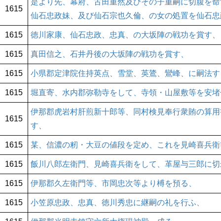
是より先、幕府、古田重然及びその子重嗣に切腹を命
1615
仙石忠政妹、及び仙石宗也久倫、の女の処置を仙石忠
1615
徳川家康、仙石忠政、忠真、の大坂陣の戦功を賞す、
1615
真田信之、石井丹後の大坂陣の戦功を賞す、
1615
小県郡定津院住持英点、雪堂、英鷟、鸞峰、に嗣法す
1615
堀直寄、水内郡弥勒寺をして、寺領・山屋敷等を安堵
伊那郡虎岩村肝煎新十郎等、同村検見奉行衆賄の算用
1615
す、
1615
某、信濃の籾・大豆の値段を定め、これを見崎喜兵衛
1615
飯川八郎左衛門、見崎喜兵衛をして、革屋与三郎に切
1615
伊那郡久左衛門等、市岡忠次等より榑を預る、
1615
小笠原忠政、忠真、徳川秀忠に継嗣の礼を行ふ、