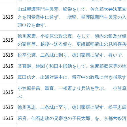
山城聖護院門主興意、堅栄をして、佐久郡大井法華堂
1615
之を同堂衆中に通ず、 増堅、聖護院新門主興意の入
頭巾役を命ず、
徳川家康、小笠原忠政忠真、をして、領内の銀及び鉛
1615
の家臣等、越後へ送る鉛を、更級郡稲荷山の見崎喜兵
1615
松平忠輝、二条城に到り、徳川家康に謁す、尋いで、
1615
某直継、姓闕く和田主殿助をして、筑摩郡郷原等の地
1615
真田信之、出浦対馬主に、留守中の政務に付き指示す
小笠原長昌、重直、一頓斎より兵法を学ぶ、 小笠原
1615
ぶ、
1615
徳川秀忠、二条城に至り、徳川家康に謁す、松平忠輝
1615
幕府、仙石忠政の兄宗也の子長太郎、を、京都六条河