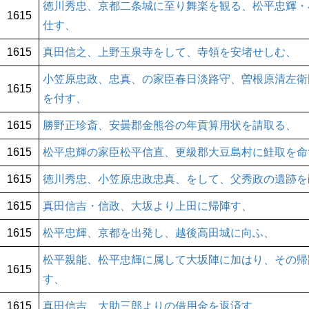
徳川秀忠、京都二条城に至り舞楽を観る、松平忠輝・
1615
仕す、
1615
真田信之、上野玉泉寺をして、寺領を安堵せしむ、
小笠原忠政、忠真、の家臣春日淡路守、曽根原清左衛
1615
を付す、
1615
勝野正珍斎、安曇郡金熊谷の年貢算用状を請取る、
1615
松平忠輝の家臣松平信直、更級郡大豆島村に鮭取を命
1615
徳川秀忠、小笠原忠政忠真、をして、父秀政の遺跡を
1615
真田信吉・信政、大坂より上田に帰陣す、
1615
松平忠輝、京都を出発し、越後高田城に向ふ、
松平親能、松平忠輝に属して大坂陣に加はり、その帰
1615
す、
1615
真田信吉、大助三郎よりの借用金を返済す、