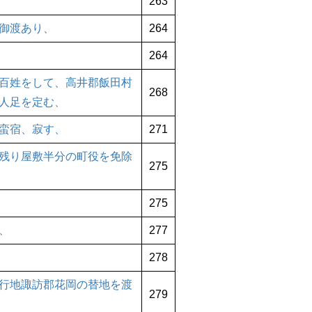
263
御渡あり、
264
264
百姓をして、高井郡飯田村
268
人足を定む、
蛮宿、寂す、
271
残り屋敷半分の町役を免除
275
275
、
277
278
行地諏訪郡花岡の替地を渡
279