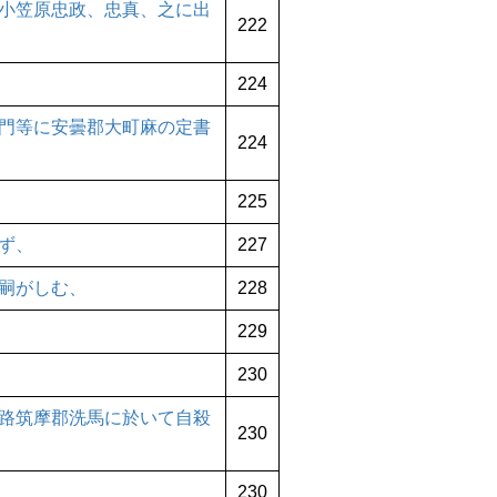
小笠原忠政、忠真、之に出
222
224
門等に安曇郡大町麻の定書
224
225
ず、
227
嗣がしむ、
228
229
230
路筑摩郡洗馬に於いて自殺
230
230