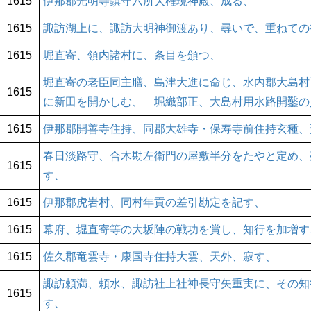
1615
伊那郡光明寺鎮守六所大権現神殿、成る、
1615
諏訪湖上に、諏訪大明神御渡あり、尋いで、重ねての
1615
堀直寄、領内諸村に、条目を頒つ、
堀直寄の老臣同主膳、島津大進に命じ、水内郡大島村
1615
に新田を開かしむ、 堀織部正、大島村用水路開鑿の
1615
伊那郡開善寺住持、同郡大雄寺・保寿寺前住持玄種、
春日淡路守、合木勘左衛門の屋敷半分をたやと定め、
1615
す、
1615
伊那郡虎岩村、同村年貢の差引勘定を記す、
1615
幕府、堀直寄等の大坂陣の戦功を賞し、知行を加増す
1615
佐久郡竜雲寺・康国寺住持大雲、天外、寂す、
諏訪頼満、頼水、諏訪社上社神長守矢重実に、その知
1615
す、