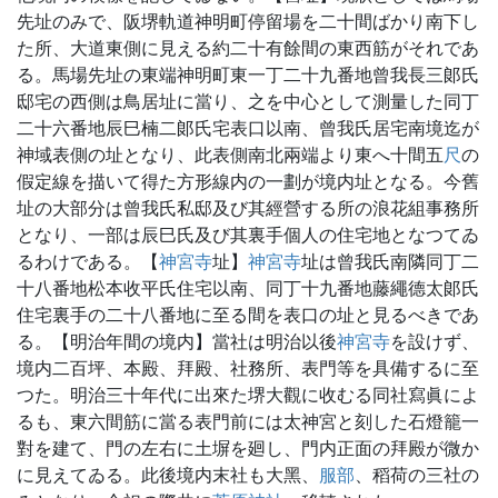
先址のみで、阪堺軌道神明町停留場を二十間ばかり南下し
た所、大道東側に見える約二十有餘間の東西筋がそれであ
る。馬場先址の東端神明町東一丁二十九番地曾我長三郞氏
邸宅の西側は鳥居址に當り、之を中心として測量した同丁
二十六番地辰巳楠二郞氏宅表口以南、曾我氏居宅南境迄が
神域表側の址となり、此表側南北兩端より東へ十間五
尺
の
假定線を描いて得た方形線内の一劃が境内址となる。今舊
址の大部分は曾我氏私邸及び其經營する所の浪花組事務所
となり、一部は辰巳氏及び其裏手個人の住宅地となつてゐ
るわけである。【
神宮寺
址】
神宮寺
址は曾我氏南隣同丁二
十八番地松本收平氏住宅以南、同丁十九番地藤繩德太郞氏
住宅裏手の二十八番地に至る間を表口の址と見るべきであ
る。【明治年間の境内】當社は明治以後
神宮寺
を設けず、
境内二百坪、本殿、拜殿、社務所、表門等を具備するに至
つた。明治三十年代に出來た堺大觀に收むる同社寫眞によ
るも、東六間筋に當る表門前には太神宮と刻した石燈籠一
對を建て、門の左右に土塀を廻し、門内正面の拜殿が微か
に見えてゐる。此後境内末社も大黑、
服部
、稻荷の三社の