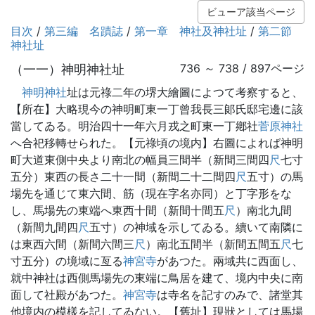
ビューア該当ページ
目次
/
第三編 名蹟誌
/
第一章 神社及神社址
/
第二節
神社址
（一一）神明神社址
736 ～ 738 / 897ページ
神明神社
址は元祿二年の堺大繪圖によつて考察すると、
【所在】大略現今の神明町東一丁曾我長三郞氏邸宅邊に該
當してゐる。明治四十一年六月戎之町東一丁鄕社
菅原神社
へ合祀移轉せられた。【元祿頃の境内】右圖によれば神明
町大道東側中央より南北の幅員三間半（新間三間四
尺
七寸
五分）東西の長さ二十一間（新間二十二間四
尺
五寸）の馬
場先を通じて東六間、筋（現在字名亦同）と丁字形をな
し、馬場先の東端へ東西十間（新間十間五
尺
）南北九間
（新間九間四
尺
五寸）の神域を示してゐる。續いて南隣に
は東西六間（新間六間三
尺
）南北五間半（新間五間五
尺
七
寸五分）の境域に亙る
神宮寺
があつた。兩域共に西面し、
就中神社は西側馬場先の東端に鳥居を建て、境内中央に南
面して社殿があつた。
神宮寺
は寺名を記すのみで、諸堂其
他境内の模樣を記してゐない。【舊址】現狀としては馬場