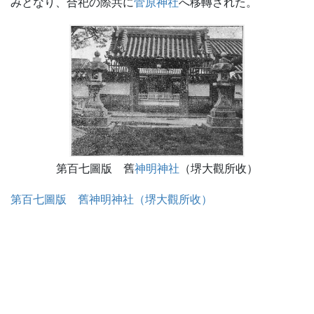
みとなり、合祀の際共に
菅原神社
へ移轉された。
第百七圖版 舊
神明神社
（堺大觀所收）
第百七圖版 舊神明神社（堺大觀所收）