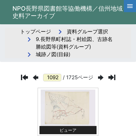
NPO長野県図書館等協働機構／信州地域
史料アーカイブ
トップページ
資料グループ選択
9.長野県町村誌・村絵図、古跡名
勝絵図等(資料グループ)
城跡ノ図(目録)
/ 1725ページ
ビューア