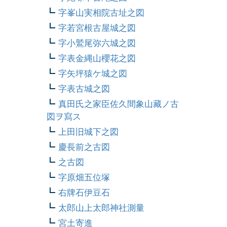
字峯山実相院古址之図
字若宮根古屋城之図
字小鷲尾弥六城之図
字表金縄山櫻花之図
字矢坪猿ケ城之図
字表古城之図
真田氏之家臣佐久間象山藏ノ古
図ヲ寫ス
上田旧城下之図
慶長前之古図
之古図
字原畑五位塚
右牌石伊豆石
太郎山上太郎神社測量
宮土寄進