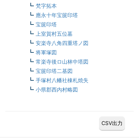
梵字拓本
應永十年宝篋印塔
宝篋印塔
上室賀村五位墓
安楽寺八角四重塔ノ図
将軍塚図
常楽寺後ロ山林中塔図
宝篋印塔二基図
手塚村八幡社棟札焼失
小県郡西内村略図