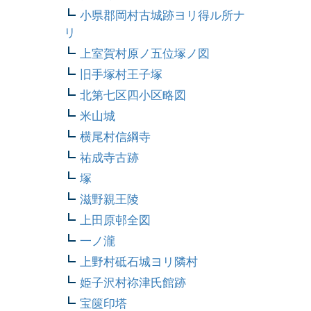
小県郡岡村古城跡ヨリ得ル所ナ
リ
上室賀村原ノ五位塚ノ図
旧手塚村王子塚
北第七区四小区略図
米山城
横尾村信綱寺
祐成寺古跡
塚
滋野親王陵
上田原邨全図
一ノ瀧
上野村砥石城ヨリ隣村
姫子沢村祢津氏館跡
宝篋印塔