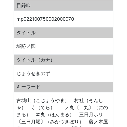
目録ID
mp022100750002000070
タイトル
城跡ノ図
タイトル（カナ）
じょうせきのず
キーワード
古城山（こじょうやま） 村社（そんし
ゃ） 寺（てら） 二ノ丸〔二丸〕（にの
まる） 本丸（ほんまる） 三日月ホリ
〔三日月堀〕（みかづきぼり） 藤ノ木屋