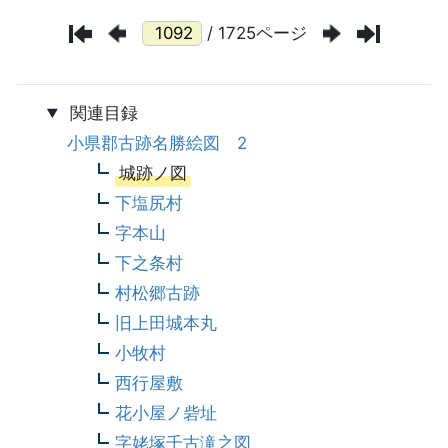
/ 1725ページ
関連目録
小県郡古跡名勝絵図 2
城跡ノ図
下塩尻村
字本山
下之条村
村松郷古跡
旧上田城本丸
小牧村
西行屋敷
花小屋ノ砦址
字姥塚千古滝之図