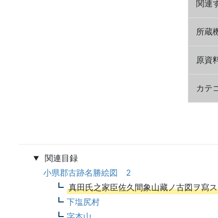
関連
所蔵
原資
カテ
関連目録
小県郡古跡名勝絵図 2
真田氏之家臣佐久間象山藏ノ古図ヲ寫ス
下塩尻村
字本山