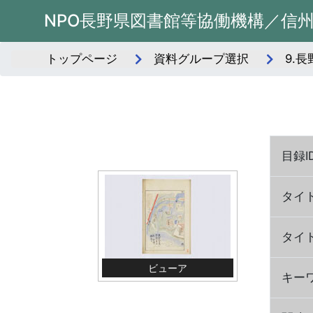
NPO長野県図書館等協働機構／信
トップページ
資料グループ選択
9.
目録I
タイ
タイ
ビューア
キー