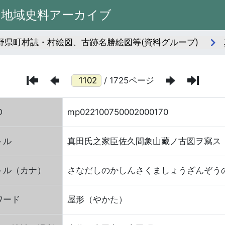
州地域史料アーカイブ
長野県町村誌・村絵図、古跡名勝絵図等(資料グループ)
/ 1725ページ
D
mp022100750002000170
トル
真田氏之家臣佐久間象山藏ノ古図ヲ寫ス
トル（カナ）
さなだしのかしんさくましょうざんぞう
ワード
屋形（やかた）