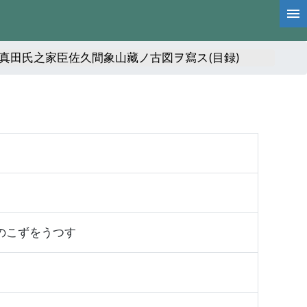
真田氏之家臣佐久間象山藏ノ古図ヲ寫ス(目録)
のこずをうつす