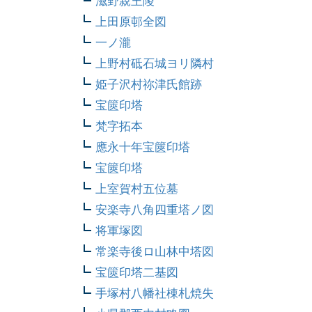
滋野親王陵
上田原邨全図
一ノ瀧
上野村砥石城ヨリ隣村
姫子沢村祢津氏館跡
宝篋印塔
梵字拓本
應永十年宝篋印塔
宝篋印塔
上室賀村五位墓
安楽寺八角四重塔ノ図
将軍塚図
常楽寺後ロ山林中塔図
宝篋印塔二基図
手塚村八幡社棟札焼失