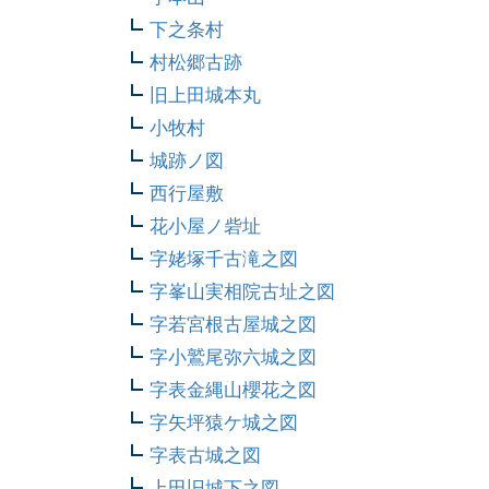
下之条村
村松郷古跡
旧上田城本丸
小牧村
城跡ノ図
西行屋敷
花小屋ノ砦址
字姥塚千古滝之図
字峯山実相院古址之図
字若宮根古屋城之図
字小鷲尾弥六城之図
字表金縄山櫻花之図
字矢坪猿ケ城之図
字表古城之図
上田旧城下之図