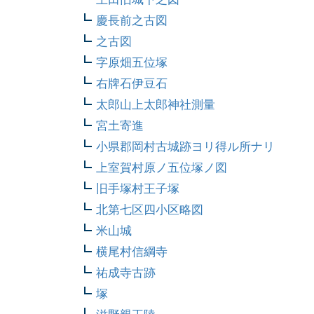
慶長前之古図
之古図
字原畑五位塚
右牌石伊豆石
太郎山上太郎神社測量
宮土寄進
小県郡岡村古城跡ヨリ得ル所ナリ
上室賀村原ノ五位塚ノ図
旧手塚村王子塚
北第七区四小区略図
米山城
横尾村信綱寺
祐成寺古跡
塚