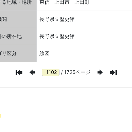
する地域・場所
東信 上田市 上田町
機関
長野県立歴史館
料の所在地
長野県立歴史館
ゴリ区分
絵図
/ 1725ページ