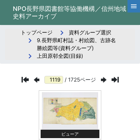
NPO長野県図書館等協働機構／信州地域
史料アーカイブ
トップページ
資料グループ選択
9.長野県町村誌・村絵図、古跡名
勝絵図等(資料グループ)
上田原邨全図(目録)
/ 1725ページ
ビューア