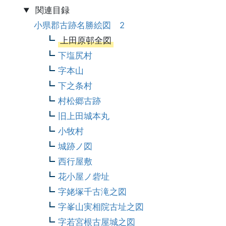
関連目録
小県郡古跡名勝絵図 2
上田原邨全図
下塩尻村
字本山
下之条村
村松郷古跡
旧上田城本丸
小牧村
城跡ノ図
西行屋敷
花小屋ノ砦址
字姥塚千古滝之図
字峯山実相院古址之図
字若宮根古屋城之図