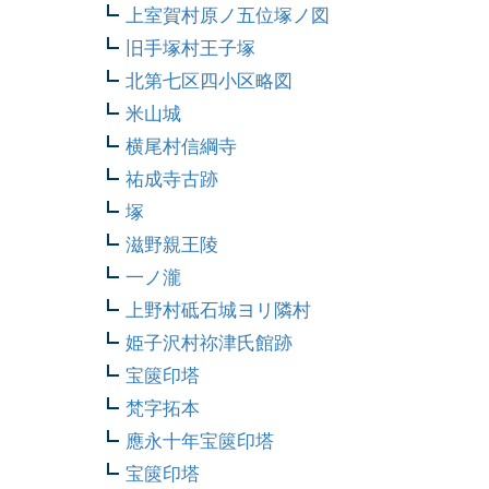
上室賀村原ノ五位塚ノ図
旧手塚村王子塚
北第七区四小区略図
米山城
横尾村信綱寺
祐成寺古跡
塚
滋野親王陵
一ノ瀧
上野村砥石城ヨリ隣村
姫子沢村祢津氏館跡
宝篋印塔
梵字拓本
應永十年宝篋印塔
宝篋印塔