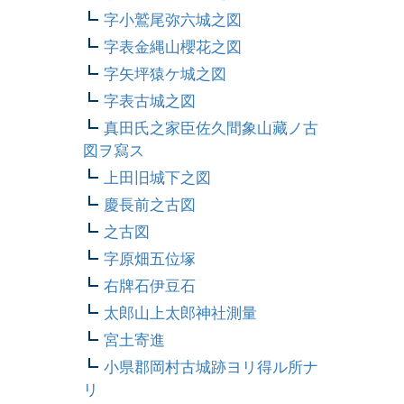
字小鷲尾弥六城之図
字表金縄山櫻花之図
字矢坪猿ケ城之図
字表古城之図
真田氏之家臣佐久間象山藏ノ古
図ヲ寫ス
上田旧城下之図
慶長前之古図
之古図
字原畑五位塚
右牌石伊豆石
太郎山上太郎神社測量
宮土寄進
小県郡岡村古城跡ヨリ得ル所ナ
リ