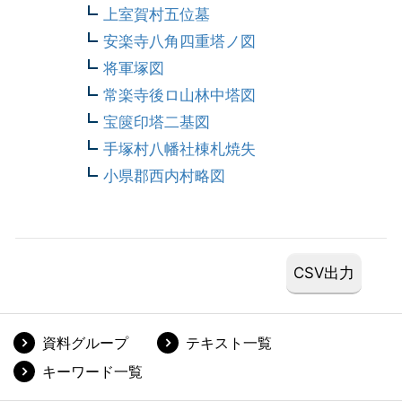
上室賀村五位墓
安楽寺八角四重塔ノ図
将軍塚図
常楽寺後ロ山林中塔図
宝篋印塔二基図
手塚村八幡社棟札焼失
小県郡西内村略図
資料グループ
テキスト一覧
キーワード一覧