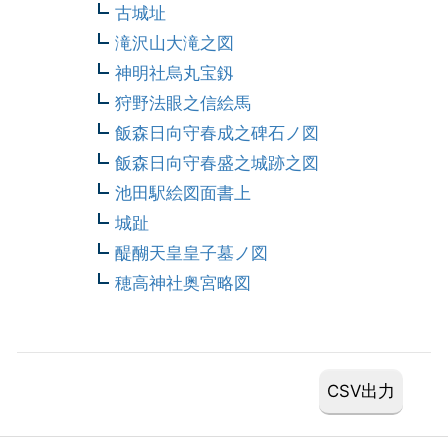
古城址
滝沢山大滝之図
神明社烏丸宝釼
狩野法眼之信絵馬
飯森日向守春成之碑石ノ図
飯森日向守春盛之城跡之図
池田駅絵図面書上
城趾
醍醐天皇皇子墓ノ図
穂高神社奥宮略図