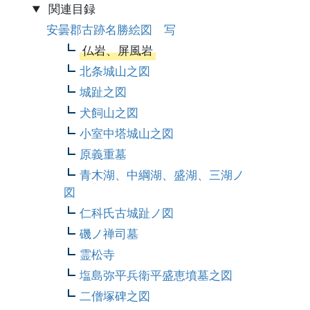
関連目録
安曇郡古跡名勝絵図 写
仏岩、屏風岩
北条城山之図
城趾之図
犬飼山之図
小室中塔城山之図
原義重墓
青木湖、中綱湖、盛湖、三湖ノ
図
仁科氏古城趾ノ図
磯ノ禅司墓
霊松寺
塩島弥平兵衛平盛恵墳墓之図
二僧塚碑之図