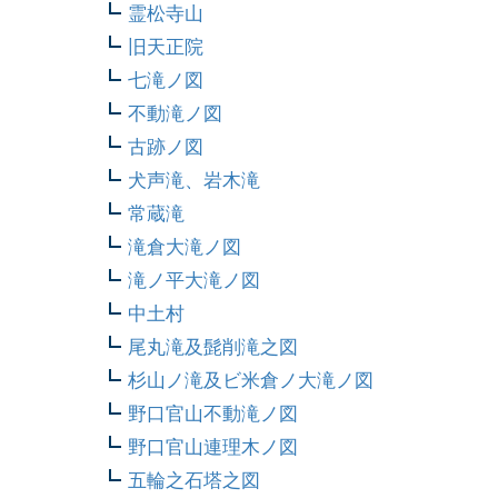
霊松寺山
旧天正院
七滝ノ図
不動滝ノ図
古跡ノ図
犬声滝、岩木滝
常蔵滝
滝倉大滝ノ図
滝ノ平大滝ノ図
中土村
尾丸滝及髭削滝之図
杉山ノ滝及ビ米倉ノ大滝ノ図
野口官山不動滝ノ図
野口官山連理木ノ図
五輪之石塔之図