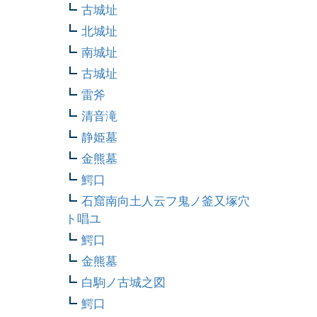
古城址
北城址
南城址
古城址
雷斧
清音滝
静姫墓
金熊墓
鰐口
石窟南向土人云フ鬼ノ釜又塚穴
ト唱ユ
鰐口
金熊墓
白駒ノ古城之図
鰐口