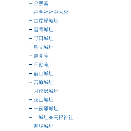
金熊墓
神明社社中大杉
古屋場城址
雷電城址
野田城址
鳥立城址
裏見滝
不動滝
前山城址
宮原城址
月夜沢城址
茨山城址
一夜塚城址
上城址並高根神社
迎場城址