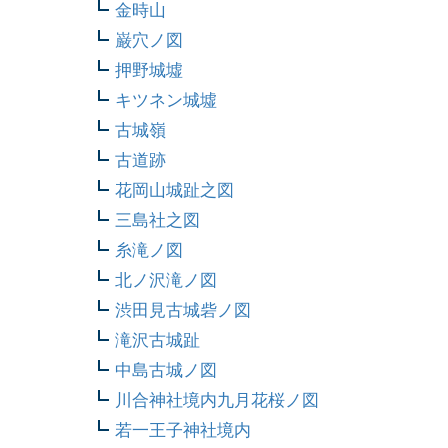
金時山
巌穴ノ図
押野城墟
キツネン城墟
古城嶺
古道跡
花岡山城趾之図
三島社之図
糸滝ノ図
北ノ沢滝ノ図
渋田見古城砦ノ図
滝沢古城趾
中島古城ノ図
川合神社境内九月花桜ノ図
若一王子神社境内