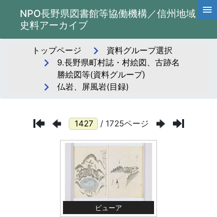
NPO長野県図書館等協働機構／信州地域
史料アーカイブ
トップページ
資料グループ選択
9.長野県町村誌・村絵図、古跡名
勝絵図等(資料グループ)
仏岩、屏風岩(目録)
/ 1725ページ
ビューア