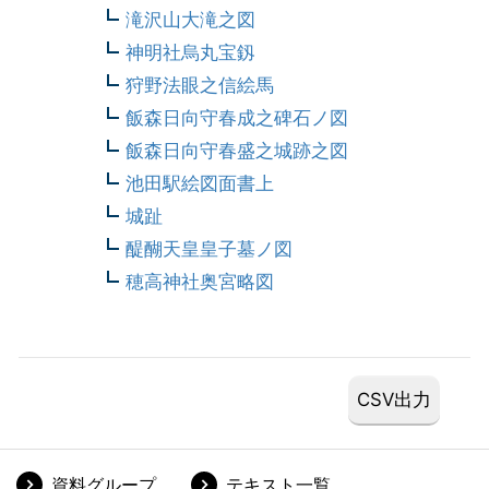
滝沢山大滝之図
神明社烏丸宝釼
狩野法眼之信絵馬
飯森日向守春成之碑石ノ図
飯森日向守春盛之城跡之図
池田駅絵図面書上
城趾
醍醐天皇皇子墓ノ図
穂高神社奥宮略図
資料グループ
テキスト一覧