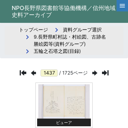
NPO長野県図書館等協働機構／信州地域
史料アーカイブ
トップページ
資料グループ選択
9.長野県町村誌・村絵図、古跡名
勝絵図等(資料グループ)
五輪之石塔之図(目録)
/ 1725ページ
ビューア