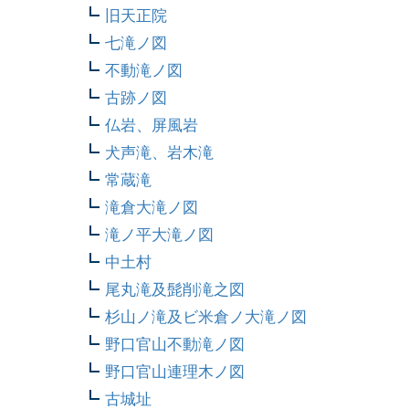
旧天正院
七滝ノ図
不動滝ノ図
古跡ノ図
仏岩、屏風岩
犬声滝、岩木滝
常蔵滝
滝倉大滝ノ図
滝ノ平大滝ノ図
中土村
尾丸滝及髭削滝之図
杉山ノ滝及ビ米倉ノ大滝ノ図
野口官山不動滝ノ図
野口官山連理木ノ図
古城址