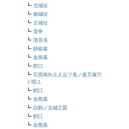
北城址
南城址
古城址
雷斧
清音滝
静姫墓
金熊墓
鰐口
石窟南向土人云フ鬼ノ釜又塚穴
ト唱ユ
鰐口
金熊墓
白駒ノ古城之図
鰐口
金熊墓