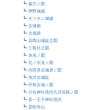
巌穴ノ図
押野城墟
キツネン城墟
古城嶺
古道跡
花岡山城趾之図
三島社之図
糸滝ノ図
北ノ沢滝ノ図
渋田見古城砦ノ図
滝沢古城趾
中島古城ノ図
川合神社境内九月花桜ノ図
若一王子神社境内
霊松寺山