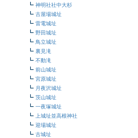
神明社社中大杉
古屋場城址
雷電城址
野田城址
鳥立城址
裏見滝
不動滝
前山城址
宮原城址
月夜沢城址
茨山城址
一夜塚城址
上城址並高根神社
迎場城址
古城址