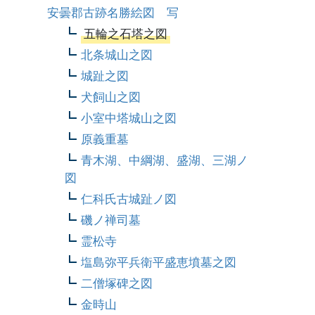
安曇郡古跡名勝絵図 写
五輪之石塔之図
北条城山之図
城趾之図
犬飼山之図
小室中塔城山之図
原義重墓
青木湖、中綱湖、盛湖、三湖ノ
図
仁科氏古城趾ノ図
磯ノ禅司墓
霊松寺
塩島弥平兵衛平盛恵墳墓之図
二僧塚碑之図
金時山