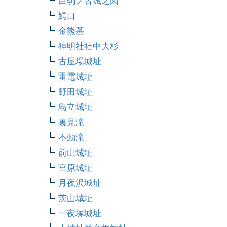
白駒ノ古城之図
鰐口
金熊墓
神明社社中大杉
古屋場城址
雷電城址
野田城址
鳥立城址
裏見滝
不動滝
前山城址
宮原城址
月夜沢城址
茨山城址
一夜塚城址