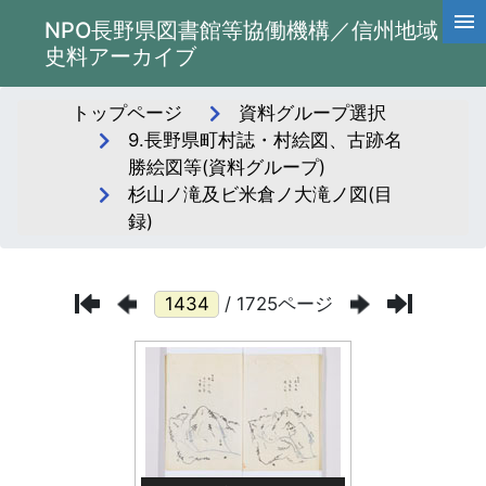
NPO長野県図書館等協働機構／信州地域
史料アーカイブ
トップページ
資料グループ選択
9.長野県町村誌・村絵図、古跡名
勝絵図等(資料グループ)
杉山ノ滝及ビ米倉ノ大滝ノ図(目
録)
/ 1725ページ