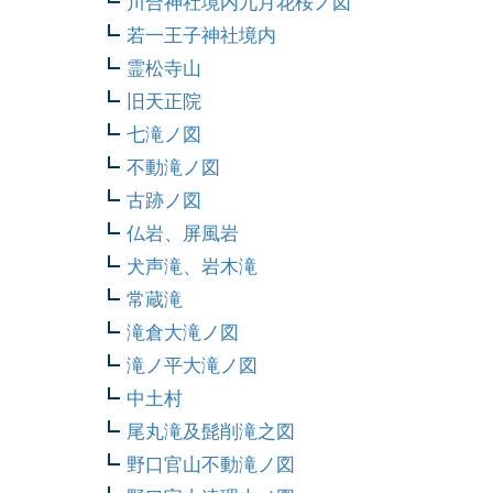
川合神社境内九月花桜ノ図
若一王子神社境内
霊松寺山
旧天正院
七滝ノ図
不動滝ノ図
古跡ノ図
仏岩、屏風岩
犬声滝、岩木滝
常蔵滝
滝倉大滝ノ図
滝ノ平大滝ノ図
中土村
尾丸滝及髭削滝之図
野口官山不動滝ノ図