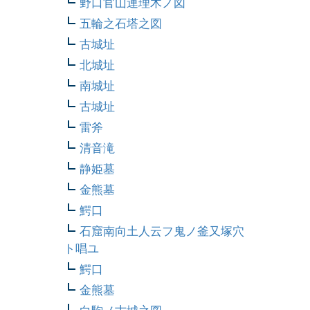
野口官山連理木ノ図
五輪之石塔之図
古城址
北城址
南城址
古城址
雷斧
清音滝
静姫墓
金熊墓
鰐口
石窟南向土人云フ鬼ノ釜又塚穴
ト唱ユ
鰐口
金熊墓