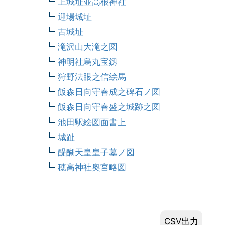
上城址並高根神社
迎場城址
古城址
滝沢山大滝之図
神明社烏丸宝釼
狩野法眼之信絵馬
飯森日向守春成之碑石ノ図
飯森日向守春盛之城跡之図
池田駅絵図面書上
城趾
醍醐天皇皇子墓ノ図
穂高神社奥宮略図