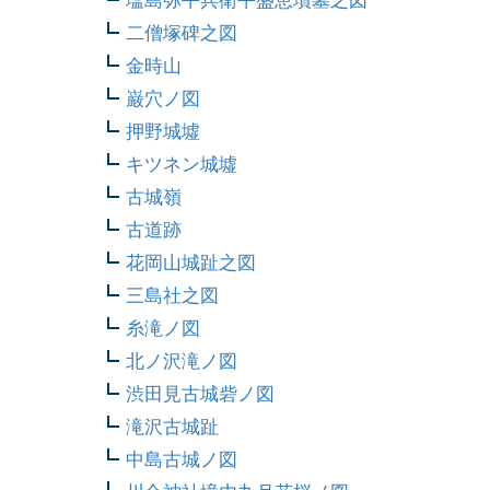
二僧塚碑之図
金時山
巌穴ノ図
押野城墟
キツネン城墟
古城嶺
古道跡
花岡山城趾之図
三島社之図
糸滝ノ図
北ノ沢滝ノ図
渋田見古城砦ノ図
滝沢古城趾
中島古城ノ図