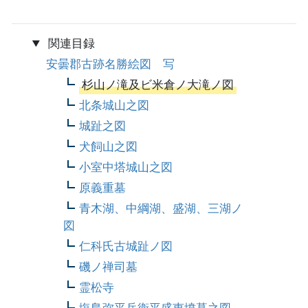
関連目録
安曇郡古跡名勝絵図 写
杉山ノ滝及ビ米倉ノ大滝ノ図
北条城山之図
城趾之図
犬飼山之図
小室中塔城山之図
原義重墓
青木湖、中綱湖、盛湖、三湖ノ
図
仁科氏古城趾ノ図
磯ノ禅司墓
霊松寺
塩島弥平兵衛平盛恵墳墓之図