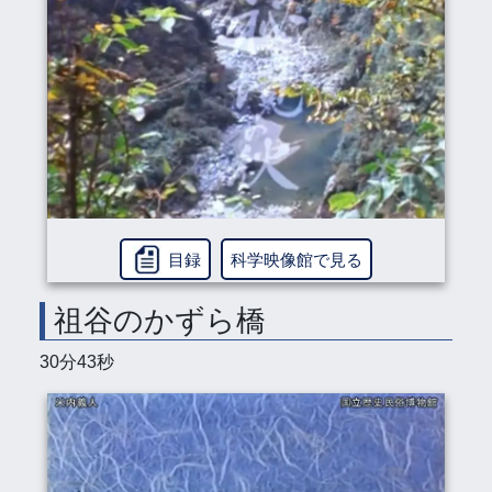
目録
科学映像館で見る
祖谷のかずら橋
30分43秒