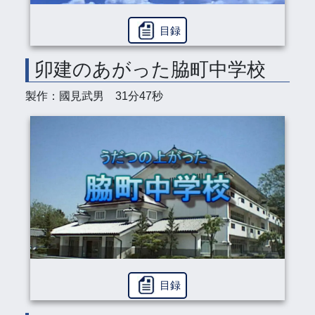
目録
卯建のあがった脇町中学校
製作：國見武男 31分47秒
目録