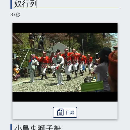
奴行列
37秒
目録
小島東獅子舞