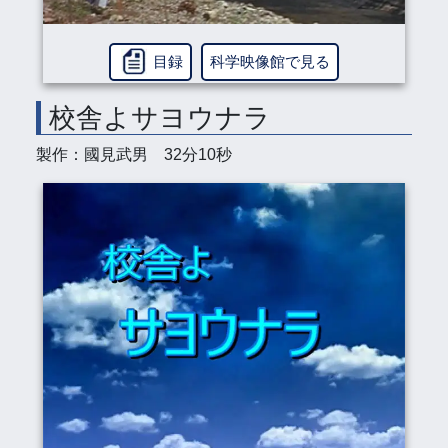
目録
科学映像館で見る
校舎よサヨウナラ
製作：國見武男 32分10秒