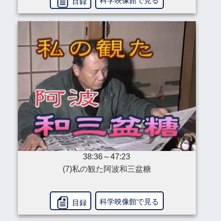
科学映像館で見る
目録
38:36～47:23
(7)私の観た阿波和三盆糖
科学映像館で見る
目録