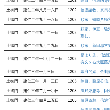
土御門
建仁二年四月一五日
1202
除目、信濃国を
土御門
建仁二年八月一六日
1202
信濃諸牧、貢馬
土御門
建仁二年九月一八日
1202
頼家、鶴岡八幡
頼家、伊豆・駿
土御門
建仁二年九月二一日
1202
勤む、
土御門
建仁二年九月二九日
1202
頼家、新田忠常
是より先、信濃
土御門
建仁二年一〇月二一日
1202
奏文を右大臣藤
土御門
建仁三年一月三日
1203
幕府的始、金刺
土御門
建仁三年一月一三日
1203
除目、藤原公信
土御門
建仁三年二月一〇日
1203
滋野兼忠等、阿
土御門
建仁三年四月二五日
1203
藤原資頼、信濃
信濃国目代・同