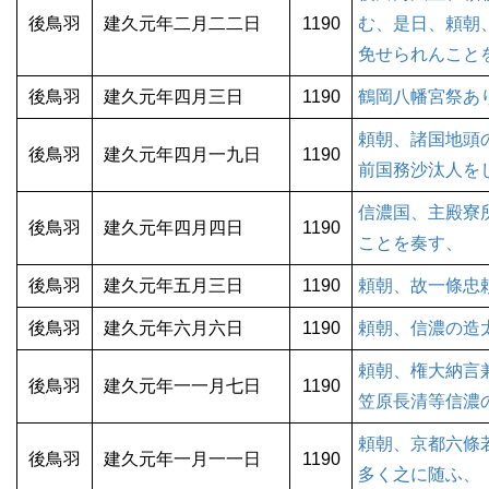
後鳥羽
建久元年二月二二日
1190
む、是日、頼朝
免せられんこと
後鳥羽
建久元年四月三日
1190
鶴岡八幡宮祭あ
頼朝、諸国地頭
後鳥羽
建久元年四月一九日
1190
前国務沙汰人を
信濃国、主殿寮
後鳥羽
建久元年四月四日
1190
ことを奏す、
後鳥羽
建久元年五月三日
1190
頼朝、故一條忠
後鳥羽
建久元年六月六日
1190
頼朝、信濃の造
頼朝、権大納言
後鳥羽
建久元年一一月七日
1190
笠原長清等信濃
頼朝、京都六條
後鳥羽
建久元年一月一一日
1190
多く之に随ふ、