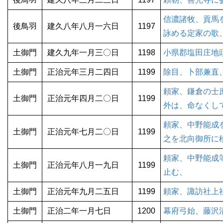
信濃諸牧、貢馬
後鳥羽
建久八年八月一六日
1197
詠める定家の歌
土御門
建久九年一月三〇日
1198
小県郡塩田庄地
土御門
正治元年三月二四日
1199
除目、卜部兼直
頼家、鎌倉の士
土御門
正治元年四月二〇日
1199
外は、命なくし
頼家、中野能成
土御門
正治元年七月二〇日
1199
之を北向御所に
頼家、中野能成
土御門
正治元年八月一九日
1199
止む、
土御門
正治元年九月二五日
1199
頼家、諏訪社上
土御門
正治二年一月七日
1200
幕府弓始、藤沢