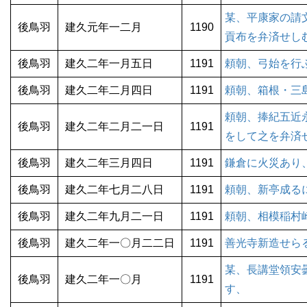
某、平康家の請
後鳥羽
建久元年一二月
1190
貢布を弁済せし
後鳥羽
建久二年一月五日
1191
頼朝、弓始を行
後鳥羽
建久二年二月四日
1191
頼朝、箱根・三
頼朝、捧紀五近
後鳥羽
建久二年二月二一日
1191
をして之を弁済
後鳥羽
建久二年三月四日
1191
鎌倉に火災あり
後鳥羽
建久二年七月二八日
1191
頼朝、新亭成る
後鳥羽
建久二年九月二一日
1191
頼朝、相模稲村
後鳥羽
建久二年一〇月二二日
1191
善光寺新造せら
某、長講堂領安
後鳥羽
建久二年一〇月
1191
す、