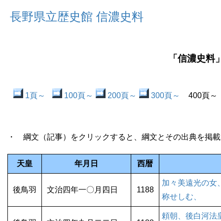
長野県立歴史館 信濃史料
「信濃史料」
1頁～
100頁～
200頁～
300頁～
400頁～
・ 綱文（記事）をクリックすると、綱文とその出典を掲載
天皇
年月日
西暦
加々美遠光の女
後鳥羽
文治四年一〇月四日
1188
称せしむ、
頼朝、後白河法