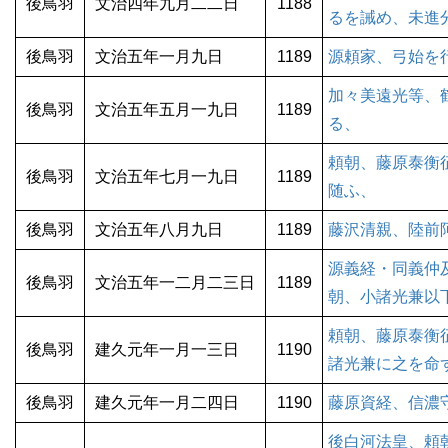
後鳥羽
文治四年九月二二日
1188
るを誡め、未進
後鳥羽
文治五年一月九日
1189
源頼家、弓始を
加々美遠光等、
後鳥羽
文治五年五月一九日
1189
る、
頼朝、藤原泰衡
後鳥羽
文治五年七月一九日
1189
随ふ、
後鳥羽
文治五年八月九日
1189
藤沢清親、陸前
源義経・同義仲
後鳥羽
文治五年一二月二三日
1189
朝、小諸光兼以
頼朝、藤原泰衡
後鳥羽
建久元年一月一三日
1190
諸光兼に之を命
後鳥羽
建久元年一月二四日
1190
藤原資経、信濃
後白河法皇、頼