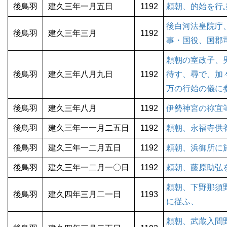
後鳥羽
建久三年一月五日
1192
頼朝、的始を行
後白河法皇院庁
後鳥羽
建久三年三月
1192
事・国役、国郡
頼朝の室政子、
後鳥羽
建久三年八月九日
1192
待す、尋で、加
万の行始の儀に
後鳥羽
建久三年八月
1192
伊勢神宮の祢宜
後鳥羽
建久三年一一月二五日
1192
頼朝、永福寺供
後鳥羽
建久三年一二月五日
1192
頼朝、浜御所に
後鳥羽
建久三年一二月一〇日
1192
頼朝、藤原助弘
頼朝、下野那須
後鳥羽
建久四年三月二一日
1193
に従ふ、
頼朝、武蔵入間