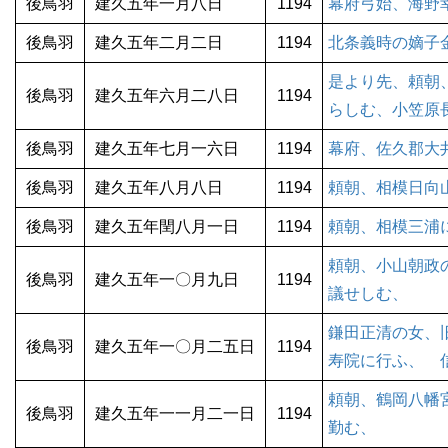
後鳥羽
建久五年一月八日
1194
幕府弓始、海野
後鳥羽
建久五年二月二日
1194
北条義時の嫡子
是より先、頼朝
後鳥羽
建久五年六月二八日
1194
らしむ、小笠原
後鳥羽
建久五年七月一六日
1194
幕府、佐久郡大
後鳥羽
建久五年八月八日
1194
頼朝、相模日向
後鳥羽
建久五年閏八月一日
1194
頼朝、相模三浦
頼朝、小山朝政
後鳥羽
建久五年一〇月九日
1194
議せしむ、
鎌田正清の女、
後鳥羽
建久五年一〇月二五日
1194
寿院に行ふ、 
頼朝、鶴岡八幡
後鳥羽
建久五年一一月二一日
1194
勤む、