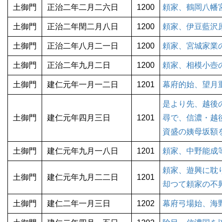
土御門
正治二年二月二六日
1200
頼家、鶴岡八幡
土御門
正治二年閏二月八日
1200
頼家、伊豆藍沢
土御門
正治二年八月二一日
1200
頼家、宮城家業
土御門
正治二年九月二日
1200
頼家、相模小壺
土御門
建仁元年一月一二日
1201
幕府的始、望月
是より先、越後
土御門
建仁元年四月三日
1201
尋で、信濃・越
資盛の姨母坂額
土御門
建仁元年九月一八日
1201
頼家、中野能成
頼家、遊興に耽
土御門
建仁元年九月二二日
1201
却つて頼家の不
土御門
建仁二年一月三日
1202
幕府弓場始、海