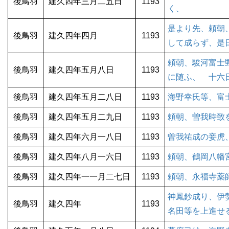
後鳥羽
建久四年三月二五日
1193
く、
是より先、頼朝
後鳥羽
建久四年四月
1193
して成らず、是
頼朝、駿河富士
後鳥羽
建久四年五月八日
1193
に随ふ、 十六
後鳥羽
建久四年五月二八日
1193
海野幸氏等、富
後鳥羽
建久四年五月二九日
1193
頼朝、曽我時致
後鳥羽
建久四年六月一八日
1193
曽我祐成の妾虎
後鳥羽
建久四年八月一六日
1193
頼朝、鶴岡八幡
後鳥羽
建久四年一一月二七日
1193
頼朝、永福寺薬
神鳳鈔成り、伊
後鳥羽
建久四年
1193
名田等を上進せ