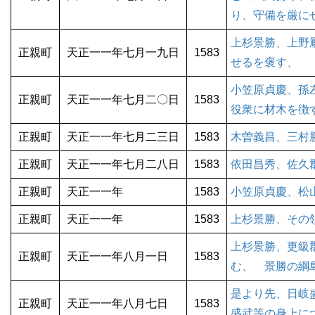
り、守備を厳に
上杉景勝、上野
正親町
天正一一年七月一九日
1583
せるを褒す、
小笠原貞慶、孫
正親町
天正一一年七月二〇日
1583
役衆に材木を徴
正親町
天正一一年七月二三日
1583
木曽義昌、三村
正親町
天正一一年七月二八日
1583
依田昌秀、佐久
正親町
天正一一年
1583
小笠原貞慶、松
正親町
天正一一年
1583
上杉景勝、その
上杉景勝、更級
正親町
天正一一年八月一日
1583
む、 景勝の綱
是より先、日岐
正親町
天正一一年八月七日
1583
盛武等の身上に