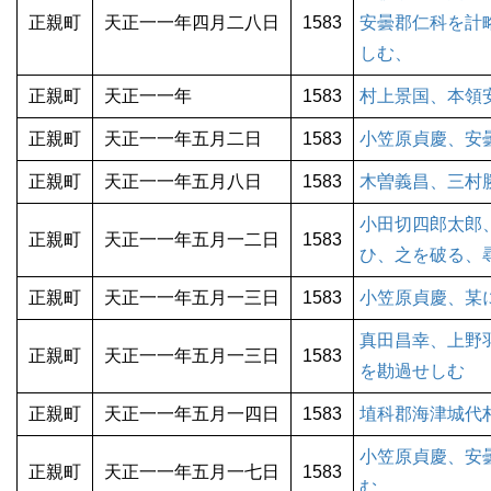
正親町
天正一一年四月二八日
1583
安曇郡仁科を計
しむ、
正親町
天正一一年
1583
村上景国、本領
正親町
天正一一年五月二日
1583
小笠原貞慶、安
正親町
天正一一年五月八日
1583
木曽義昌、三村
小田切四郎太郎
正親町
天正一一年五月一二日
1583
ひ、之を破る、
正親町
天正一一年五月一三日
1583
小笠原貞慶、某
真田昌幸、上野
正親町
天正一一年五月一三日
1583
を勘過せしむ
正親町
天正一一年五月一四日
1583
埴科郡海津城代
小笠原貞慶、安
正親町
天正一一年五月一七日
1583
む、