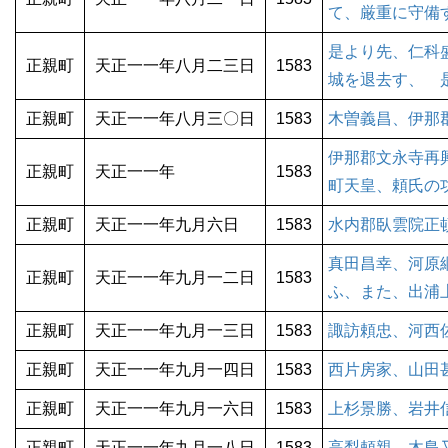
て、厳重に守備
是より先、仁科
正親町
天正一一年八月二三日
1583
城を退去す、 
正親町
天正一一年八月三〇日
1583
木曽義昌、伊那
伊那郡文永寺再
正親町
天正一一年
1583
町天皇、頼氏の
正親町
天正一一年九月六日
1583
水内郡臥雲院正
真田昌幸、河原
正親町
天正一一年九月一二日
1583
ふ、また、出浦
正親町
天正一一年九月一三日
1583
諏訪頼忠、河西
正親町
天正一一年九月一四日
1583
西片房家、山田
正親町
天正一一年九月一六日
1583
上杉景勝、岩井
正親町
天正一一年九月一八日
1583
高梨頼親、木島