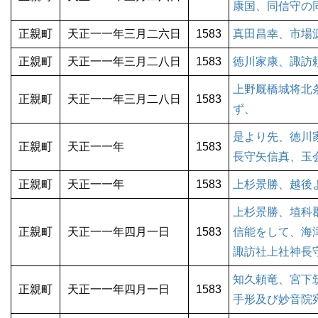
康国、同信守の
正親町
天正一一年三月二六日
1583
真田昌幸、市場
正親町
天正一一年三月二八日
1583
徳川家康、諏訪
上野厩橋城将北
正親町
天正一一年三月二八日
1583
ず、
是より先、徳川
正親町
天正一一年
1583
長守矢信真、玉
正親町
天正一一年
1583
上杉景勝、越後
上杉景勝、埴科
正親町
天正一一年四月一日
1583
信能をして、海
諏訪社上社神長
知久頼竜、宮下
正親町
天正一一年四月一日
1583
手形及び妙音院