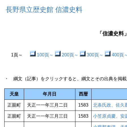
長野県立歴史館 信濃史料
「信濃史料
1頁～
100頁～
200頁～
300頁～
400頁
・ 綱文（記事）をクリックすると、綱文とその出典を掲載
天皇
年月日
西暦
正親町
天正一一年三月二日
1583
北条氏政、佐久
正親町
天正一一年三月三日
1583
小笠原貞慶、安