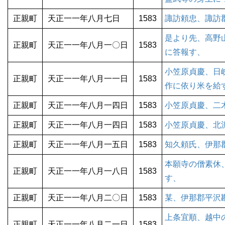
正親町
天正一一年八月七日
1583
諏訪頼忠、諏訪
是より先、高野
正親町
天正一一年八月一〇日
1583
に答報す、
小笠原貞慶、日
正親町
天正一一年八月一一日
1583
作に依り米を給
正親町
天正一一年八月一四日
1583
小笠原貞慶、二
正親町
天正一一年八月一四日
1583
小笠原貞慶、北
正親町
天正一一年八月一五日
1583
知久頼氏、伊那
本願寺の僧素休
正親町
天正一一年八月一八日
1583
す、
正親町
天正一一年八月二〇日
1583
某、伊那郡平沢
上条宜順、越中
正親町
天正一一年八月二一日
1583