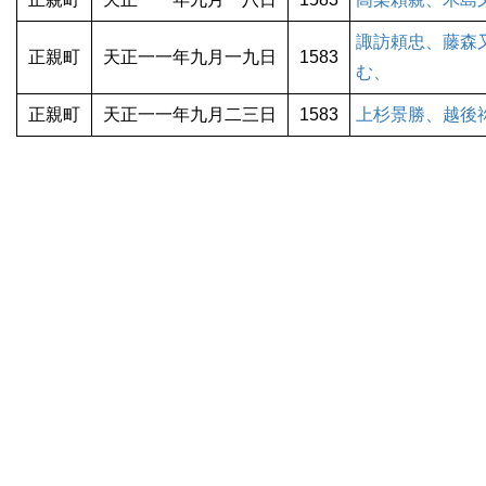
諏訪頼忠、藤森
正親町
天正一一年九月一九日
1583
む、
正親町
天正一一年九月二三日
1583
上杉景勝、越後