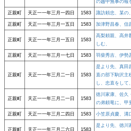
の越中無事の報
正親町
天正一一年三月一四日
1583
諏訪頼忠、某の
正親町
天正一一年三月一五日
1583
加津野昌春、信
高梨頼親、高井
正親町
天正一一年三月一五日
1583
しむ、
正親町
天正一一年三月一七日
1583
羽柴秀吉、伊勢
是より先、真田
正親町
天正一一年三月二一日
1583
直の部下駒沢主
し、忠直をして
徳川家康、佐久
正親町
天正一一年三月二一日
1583
の弟頼竜に、甲
正親町
天正一一年三月二四日
1583
小笠原貞慶、溝
是より先、徳川
正親町
天正一一年三月二六日
1583