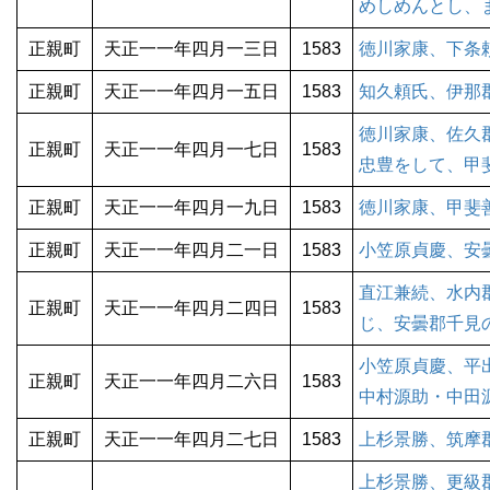
めしめんとし、
正親町
天正一一年四月一三日
1583
徳川家康、下条
正親町
天正一一年四月一五日
1583
知久頼氏、伊那
徳川家康、佐久
正親町
天正一一年四月一七日
1583
忠豊をして、甲
正親町
天正一一年四月一九日
1583
徳川家康、甲斐
正親町
天正一一年四月二一日
1583
小笠原貞慶、安
直江兼続、水内
正親町
天正一一年四月二四日
1583
じ、安曇郡千見
小笠原貞慶、平
正親町
天正一一年四月二六日
1583
中村源助・中田
正親町
天正一一年四月二七日
1583
上杉景勝、筑摩
上杉景勝、更級