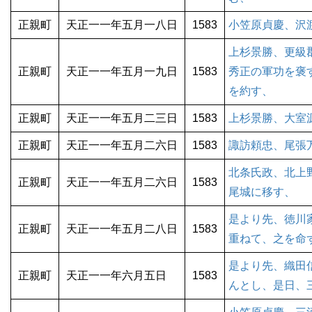
正親町
天正一一年五月一八日
1583
小笠原貞慶、沢
上杉景勝、更級
正親町
天正一一年五月一九日
1583
秀正の軍功を褒
を約す、
正親町
天正一一年五月二三日
1583
上杉景勝、大室
正親町
天正一一年五月二六日
1583
諏訪頼忠、尾張
北条氏政、北上
正親町
天正一一年五月二六日
1583
尾城に移す、
是より先、徳川
正親町
天正一一年五月二八日
1583
重ねて、之を命
是より先、織田
正親町
天正一一年六月五日
1583
んとし、是日、