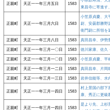
小県郡寿清、天
正親町
天正一一年三月五日
1583
東昌寺に寄進す
小笠原貞慶、大
正親町
天正一一年三月六日
1583
尉、安曇郡勝野
衛門尉に所領を
正親町
天正一一年三月八日
1583
真田昌幸、伊勢
正親町
天正一一年三月一〇日
1583
徳川家康、佐久
正親町
天正一一年三月一〇日
1583
小笠原貞慶、平
正親町
天正一一年三月一二日
1583
真田昌幸、片岡
正親町
天正一一年三月一三日
1583
岩井信能等、水
村上景国の部下
正親町
天正一一年三月一四日
1583
康、秀正に更級
是より先、上杉
正親町
天正一一年三月一四日
1583