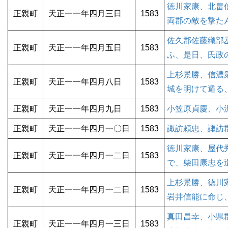
徳川家康、北畠
正親町
天正一一年四月三日
1583
両郡の敵を撃た
佐久郡佐藤織部
正親町
天正一一年四月五日
1583
ふ、是日、氏政
上杉景勝、信濃
正親町
天正一一年四月八日
1583
城を明けて遁る
正親町
天正一一年四月九日
1583
小笠原貞慶、小
正親町
天正一一年四月一〇日
1583
諏訪頼忠、諏訪
徳川家康、屋代
正親町
天正一一年四月一二日
1583
で、柴田康忠を
上杉景勝、徳川
正親町
天正一一年四月一二日
1583
岩井信能に命じ
真田昌幸、小県
正親町
天正一一年四月一三日
1583