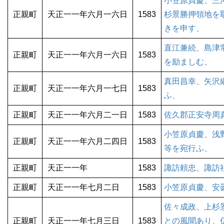
小笠原貞慶、三
正親町
天正一一年六月一六日
1583
杉景勝押領地を
きを申す、
直江兼続、島津
正親町
天正一一年六月一六日
1583
を励ましむ、
真田昌幸、矢沢
正親町
天正一一年六月一七日
1583
ふ、
正親町
天正一一年六月二一日
1583
佐久郡正安寺周
小笠原貞慶、浅
正親町
天正一一年六月二四日
1583
等を宛行ふ、
正親町
天正一一年
1583
諏訪頼忠、諏訪
正親町
天正一一年七月二日
1583
小笠原貞慶、安
佐々成政、上杉
正親町
天正一一年七月三日
1583
との風聞あり、