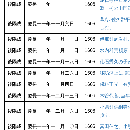
建仁寺禅居庵
後陽成
慶長一一年
1606
澗、その山門
幕府､佐久郡
後陽成
慶長一一年一一月六日
1606
しむ、
後陽成
慶長一一年一一月一一日
1606
伊那郡虎岩村
後陽成
慶長一一年一一月一二日
1606
水内郡荒頼原
後陽成
慶長一一年一一月一八日
1606
仙石秀久の子
後陽成
慶長一一年一一月二六日
1606
諏訪湖上に､
後陽成
慶長一一年一二月四日
1606
保科正光、有
後陽成
慶長一一年一二月一三日
1606
木曽代官､当
小県郡信綱寺
後陽成
慶長一一年一二月一六日
1606
授す、
後陽成
慶長一一年一二月二〇日
1606
真田信之、小