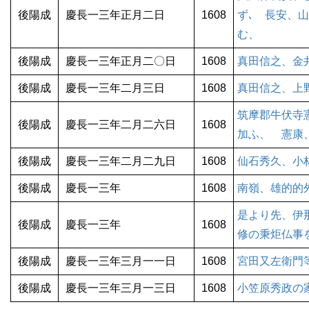
後陽成
慶長一三年正月二日
1608
ず､ 長安、
む、
後陽成
慶長一三年正月二〇日
1608
真田信之、金
後陽成
慶長一三年二月三日
1608
真田信之、上
筑摩郡牛伏寺
後陽成
慶長一三年二月二六日
1608
加ふ、 憲康
後陽成
慶長一三年二月二九日
1608
仙石秀久、小
後陽成
慶長一三年
1608
南嶺、雄的的
是より先、伊
後陽成
慶長一三年
1608
修の秉炬仏事
後陽成
慶長一三年三月一一日
1608
宮田又左衛門
後陽成
慶長一三年三月一三日
1608
小笠原秀政の