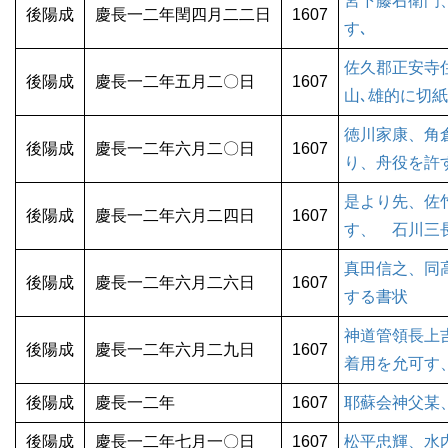
宮下藤右衛門
後陽成
慶長一二年閏四月二二日
1607
す､
佐久郡正安寺
後陽成
慶長一二年五月二〇日
1607
山､雄的に切
徳川家康、角
後陽成
慶長一二年六月二〇日
1607
り、舟役を許
是より先、佐
後陽成
慶長一二年六月二四日
1607
す、 石川三
真田信之、同
後陽成
慶長一二年六月二六日
1607
する書状
神道管領長上
後陽成
慶長一二年六月二九日
1607
着用を允可す
後陽成
慶長一二年
1607
耶蘇会神父某
後陽成
慶長一二年七月一〇日
1607
松平忠輝、水