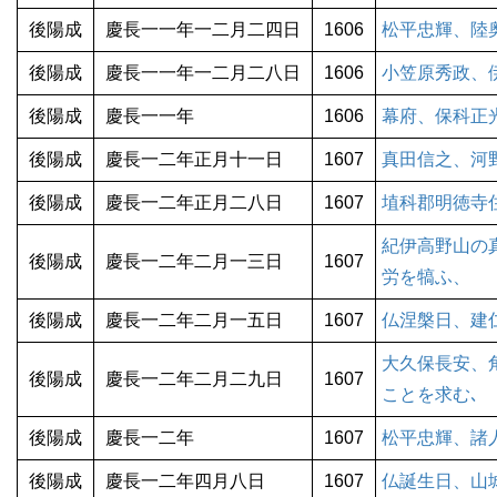
後陽成
慶長一一年一二月二四日
1606
松平忠輝、陸
後陽成
慶長一一年一二月二八日
1606
小笠原秀政、
後陽成
慶長一一年
1606
幕府、保科正
後陽成
慶長一二年正月十一日
1607
真田信之、河
後陽成
慶長一二年正月二八日
1607
埴科郡明徳寺
紀伊高野山の
後陽成
慶長一二年二月一三日
1607
労を犒ふ、
後陽成
慶長一二年二月一五日
1607
仏涅槃日、建
大久保長安、
後陽成
慶長一二年二月二九日
1607
ことを求む､
後陽成
慶長一二年
1607
松平忠輝、諸
後陽成
慶長一二年四月八日
1607
仏誕生日、山