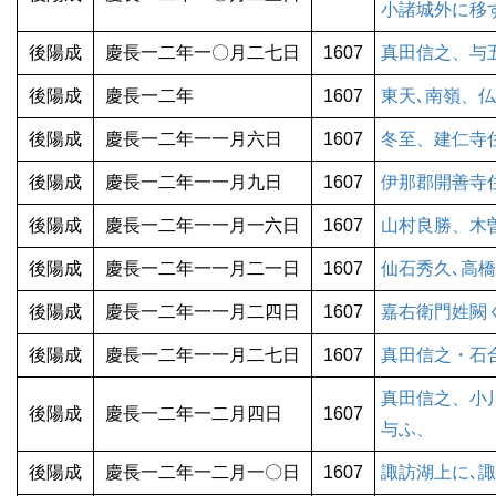
小諸城外に移
後陽成
慶長一二年一〇月二七日
1607
真田信之、与
後陽成
慶長一二年
1607
東天､南嶺、
後陽成
慶長一二年一一月六日
1607
冬至、建仁寺
後陽成
慶長一二年一一月九日
1607
伊那郡開善寺
後陽成
慶長一二年一一月一六日
1607
山村良勝、木
後陽成
慶長一二年一一月二一日
1607
仙石秀久､高
後陽成
慶長一二年一一月二四日
1607
嘉右衛門姓闕
後陽成
慶長一二年一一月二七日
1607
真田信之・石
真田信之、小
後陽成
慶長一二年一二月四日
1607
与ふ、
後陽成
慶長一二年一二月一〇日
1607
諏訪湖上に､