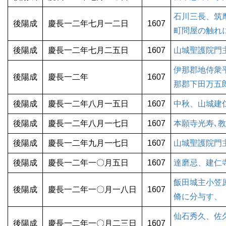
石川三長、筑
後陽成
慶長一二年七月一二日
1607
町問屋の触れ
後陽成
慶長一二年七月二五日
1607
山城聖護院門
伊那郡地侍衆
後陽成
慶長一二年
1607
那郡下田万五
後陽成
慶長一二年八月一五日
1607
中秋、山城建
後陽成
慶長一二年八月一七日
1607
本願寺光寿､
後陽成
慶長一二年九月一七日
1607
山城聖護院門
後陽成
慶長一二年一〇月五日
1607
達磨忌、建仁
飯田城主小笠
後陽成
慶長一二年一〇月一八日
1607
脩に分与す、
仙石秀久、佐
後陽成
慶長一二年一〇月二三日
1607