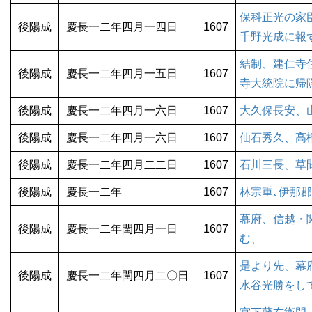
保科正光の家
後陽成
慶長一二年四月一四日
1607
千野光成に報
結制、建仁寺
後陽成
慶長一二年四月一五日
1607
寺大統院に帰
後陽成
慶長一二年四月一六日
1607
大久保長安、
後陽成
慶長一二年四月一六日
1607
仙石秀久、高
後陽成
慶長一二年四月二二日
1607
石川三長、草
後陽成
慶長一二年
1607
林宗重､伊那
幕府、信越・
後陽成
慶長一二年閏四月一日
1607
む、
是より先、幕
後陽成
慶長一二年閏四月二〇日
1607
水谷光勝をし