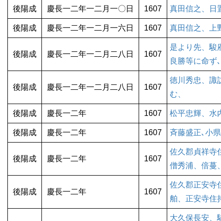
後陽成
慶長一二年一二月一〇日
1607
真田信之、日
後陽成
慶長一二年一二月一六日
1607
真田信之、上
是より先、駿
後陽成
慶長一二年一二月二八日
1607
良勝等に命ず､
徳川秀忠、諏
後陽成
慶長一二年一二月二八日
1607
む、
後陽成
慶長一二年
1607
松平忠輝、水
後陽成
慶長一二年
1607
斉藤盛正､小
佐久郡貞祥寺
後陽成
慶長一二年
1607
僧秀浦、倍蔓
佐久郡正安寺
後陽成
慶長一二年
1607
舶、正安寺住
大久保長安、