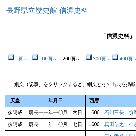
長野県立歴史館 信濃史料
「信濃史料」
1頁～
100頁～
200頁～
300頁～
400頁
・ 綱文（記事）をクリックすると、綱文とその出典を掲載
天皇
年月日
西暦
後陽成
慶長一一年一〇月二六日
1606
石川三長、筑
後陽成
慶長一一年一〇月二七日
1606
真田信之、小