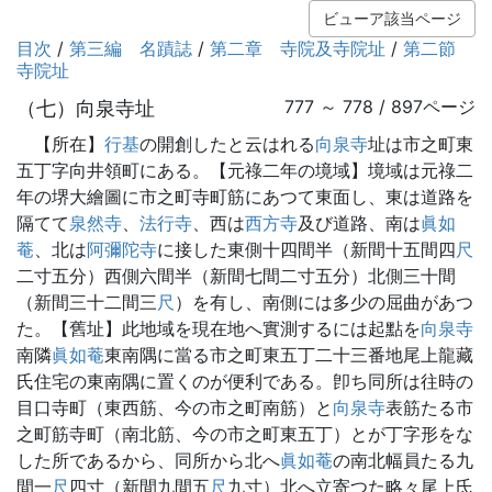
ビューア該当ページ
目次
/
第三編 名蹟誌
/
第二章 寺院及寺院址
/
第二節
寺院址
（七）向泉寺址
777 ～ 778 / 897ページ
【所在】
行基
の開創したと云はれる
向泉寺
址は市之町東
五丁字向井領町にある。【元祿二年の境域】境域は元祿二
年の堺大繪圖に市之町寺町筋にあつて東面し、東は道路を
隔てて
泉然寺
、
法行寺
、西は
西方寺
及び道路、南は
眞如
菴
、北は
阿彌陀寺
に接した東側十四間半（新間十五間四
尺
二寸五分）西側六間半（新間七間二寸五分）北側三十間
（新間三十二間三
尺
）を有し、南側には多少の屈曲があつ
た。【舊址】此地域を現在地へ實測するには起點を
向泉寺
南隣
眞如菴
東南隅に當る市之町東五丁二十三番地尾上龍藏
氏住宅の東南隅に置くのが便利である。卽ち同所は往時の
目口寺町（東西筋、今の市之町南筋）と
向泉寺
表筋たる市
之町筋寺町（南北筋、今の市之町東五丁）とが丁字形をな
した所であるから、同所から北へ
眞如菴
の南北幅員たる九
間一
尺
四寸（新間九間五
尺
九寸）北へ立寄つた略々尾上氏