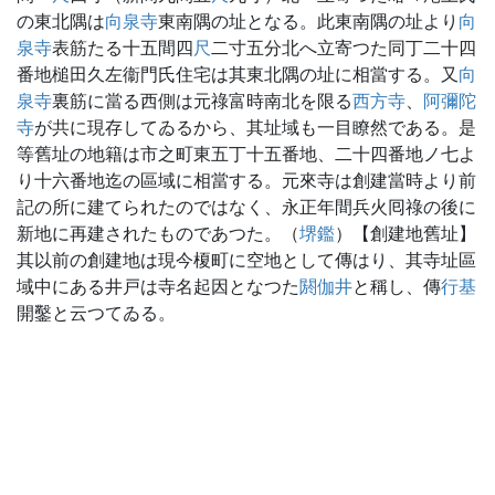
の東北隅は
向泉寺
東南隅の址となる。此東南隅の址より
向
泉寺
表筋たる十五間四
尺
二寸五分北へ立寄つた同丁二十四
番地槌田久左衞門氏住宅は其東北隅の址に相當する。又
向
泉寺
裏筋に當る西側は元祿富時南北を限る
西方寺
、
阿彌陀
寺
が共に現存してゐるから、其址域も一目瞭然である。是
等舊址の地籍は市之町東五丁十五番地、二十四番地ノ七よ
り十六番地迄の區域に相當する。元來寺は創建當時より前
記の所に建てられたのではなく、永正年間兵火囘祿の後に
新地に再建されたものであつた。（
堺鑑
）【創建地舊址】
其以前の創建地は現今榎町に空地として傳はり、其寺址區
域中にある井戸は寺名起因となつた
閼伽井
と稱し、傳
行基
開鑿と云つてゐる。