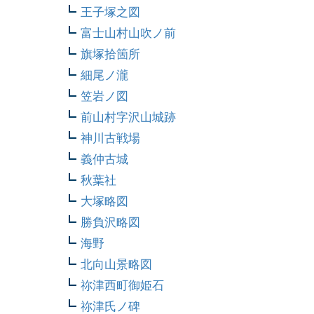
王子塚之図
富士山村山吹ノ前
旗塚拾箇所
細尾ノ瀧
笠岩ノ図
前山村字沢山城跡
神川古戦場
義仲古城
秋葉社
大塚略図
勝負沢略図
海野
北向山景略図
祢津西町御姫石
祢津氏ノ碑