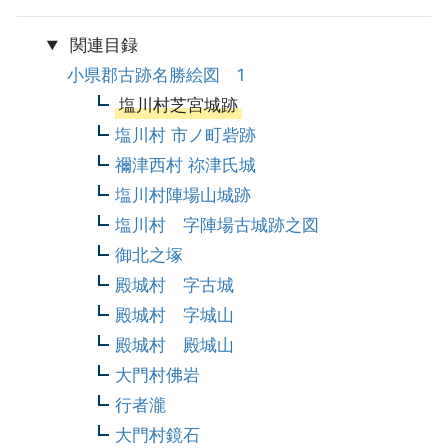
関連目録
小県郡古跡名勝絵図 1
塩川村芝宮城跡
塩川村 市ノ町砦跡
禰津西村 祢津氏城
塩川村陣場山城跡
塩川村 字陣場古城跡之図
御北之塚
殿城村 字古城
殿城村 字城山
殿城村 殿城山
大門村佛岩
行者瀧
大門村鏡石