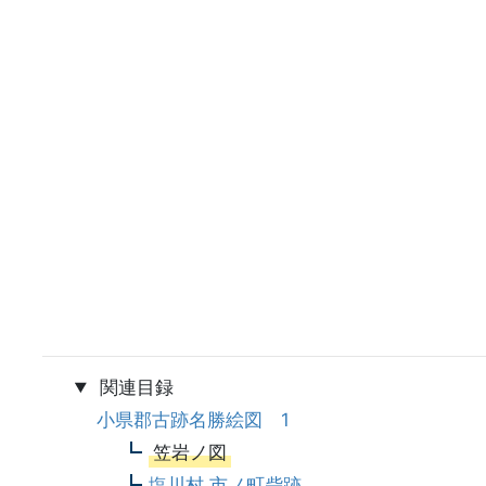
関連目録
小県郡古跡名勝絵図 1
笠岩ノ図
塩川村 市ノ町砦跡