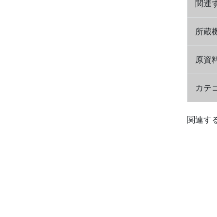
関連
所蔵
原資
カテ
関連す