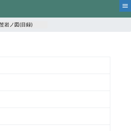
笠岩ノ図(目録)