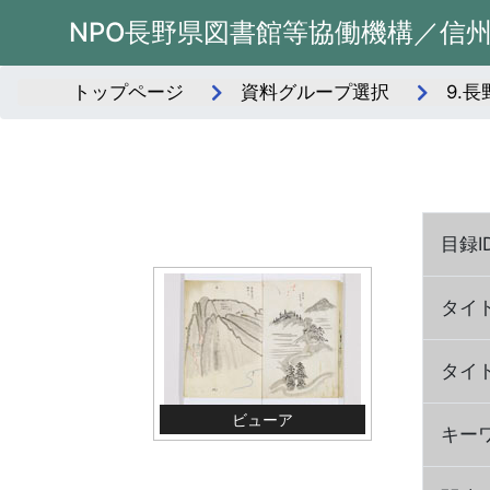
NPO長野県図書館等協働機構／信
トップページ
資料グループ選択
9.
目録I
タイ
タイ
ビューア
キー