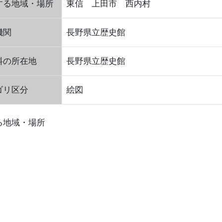
する地域・場所
東信 上田市 西内村
機関
長野県立歴史館
料の所在地
長野県立歴史館
ゴリ区分
絵図
る地域・場所