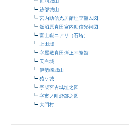
笹洞城山
跡部城山
宮内助信光居館址ヲ望ム図
飯沼原真田宮内助信光祠図
富士嶽ニアリ（石塔）
上田城
字屋敷真田弾正幸隆館
天白城
伊勢崎城山
猿ケ城
字柴宮古城址之図
字市ノ町砦跡之図
大門村