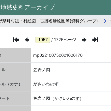
州地域史料アーカイブ
長野県町村誌・村絵図、古跡名勝絵図等(資料グループ)
/ 1725ページ
D
mp022100750001000170
トル
笠岩ノ図
トル（カナ）
がさいわのず
ワード
笠岩ノ図（かさいわのず）