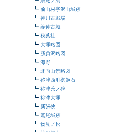
細尾ノ瀧
前山村字沢山城跡
神川古戦場
義仲古城
秋葉社
大塚略図
勝負沢略図
海野
北向山景略図
祢津西町御姫石
祢津氏ノ碑
祢津大塚
新張牧
鷲尾城跡
物見ノ松