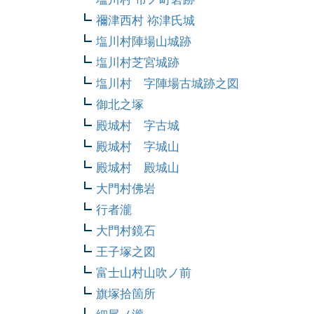
禰津西村 祢津氏城
塩川村陣場山城跡
塩川村芝宮城跡
塩川村 字陣場古城跡之図
御北之塚
殿城村 字古城
殿城村 字城山
殿城村 殿城山
大門村佛岩
行者瀧
大門村鏡石
王子塚之図
富士山村山吹ノ前
旗塚拾箇所