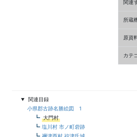
関連
所蔵
原資
カテ
関連目録
小県郡古跡名勝絵図 1
大門村
塩川村 市ノ町砦跡
禰津西村 祢津氏城