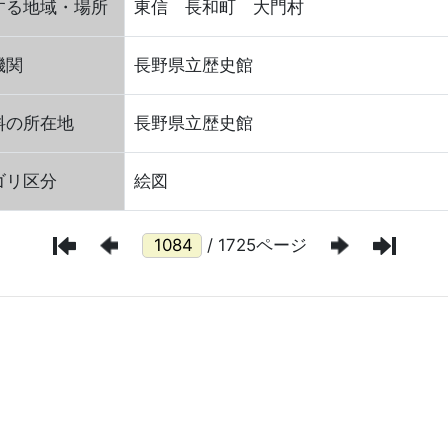
する地域・場所
東信 長和町 大門村
機関
長野県立歴史館
料の所在地
長野県立歴史館
ゴリ区分
絵図
/ 1725ページ