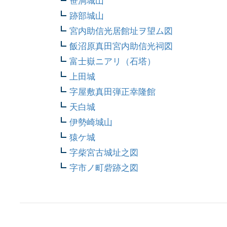
笹洞城山
跡部城山
宮内助信光居館址ヲ望ム図
飯沼原真田宮内助信光祠図
富士嶽ニアリ（石塔）
上田城
字屋敷真田弾正幸隆館
天白城
伊勢崎城山
猿ケ城
字柴宮古城址之図
字市ノ町砦跡之図