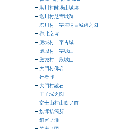
塩川村陣場山城跡
塩川村芝宮城跡
塩川村 字陣場古城跡之図
御北之塚
殿城村 字古城
殿城村 字城山
殿城村 殿城山
大門村佛岩
行者瀧
大門村鏡石
王子塚之図
富士山村山吹ノ前
旗塚拾箇所
細尾ノ瀧
笠岩ノ図