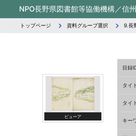
NPO長野県図書館等協働機構／信
トップページ
資料グループ選択
9.
目録I
タイ
タイ
ビューア
キー