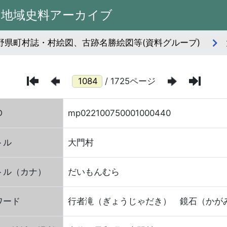
州地域史料アーカイブ
長野県町村誌・村絵図、古跡名勝絵図等(資料グループ)
/ 1725ページ
D
mp022100750001000440
トル
大門村
トル（カナ）
だいもんむら
ワード
行者滝（ぎょうじゃだき） 鏡石（かが