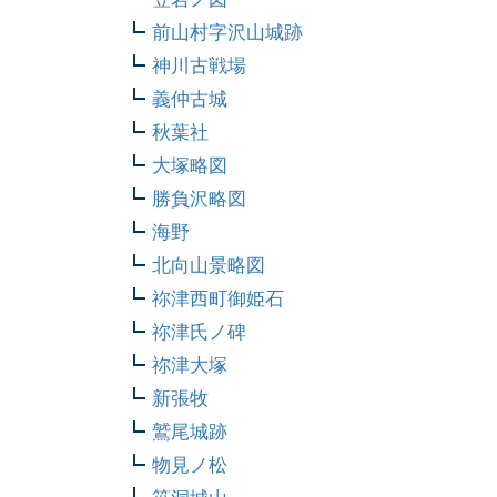
前山村字沢山城跡
神川古戦場
義仲古城
秋葉社
大塚略図
勝負沢略図
海野
北向山景略図
祢津西町御姫石
祢津氏ノ碑
祢津大塚
新張牧
鷲尾城跡
物見ノ松